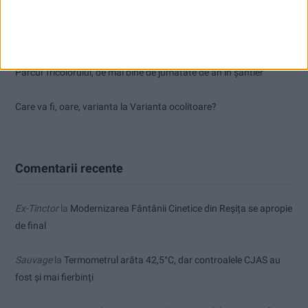
Accident mortal între Reșița și Berzovia! Autoturism și TIR în
flăcări!
Parcul Tricolorului, de mai bine de jumătate de an în șantier
Care va fi, oare, varianta la Varianta ocolitoare?
Comentarii recente
Ex-Tinctor
la
Modernizarea Fântânii Cinetice din Reșița se apropie
de final
Sauvage
la
Termometrul arăta 42,5°C, dar controalele CJAS au
fost și mai fierbinți