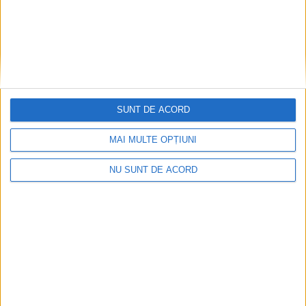
Accident mortal între Reșița și Berzovia!
SUNT DE ACORD
Autoturism și TIR în flăcări!
MAI MULTE OPȚIUNI
2026-08-08
NU SUNT DE ACORD
Arhive
A
r
h