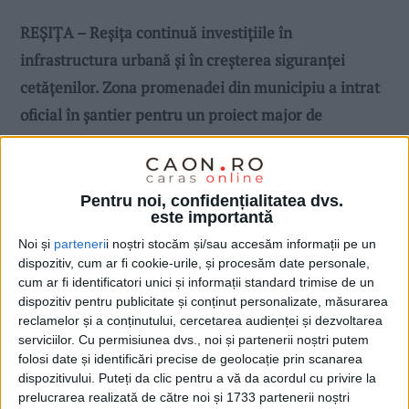
REȘIȚA – Reșița continuă investițiile în
infrastructura urbană și în creșterea siguranței
cetățenilor. Zona promenadei din municipiu a intrat
oficial în șantier pentru un proiect major de
modernizare a sistemului de iluminat public.
Lucrările, necesare pentru transformarea
promenadei într-un spațiu modern și atractiv pe
Pentru noi, confidențialitatea dvs.
este importantă
timp de noapte, sunt executate de către firma
Noi și
parteneri
i noștri stocăm și/sau accesăm informații pe un
Electroechipament Industrial!
dispozitiv, cum ar fi cookie-urile, și procesăm date personale,
cum ar fi identificatori unici și informații standard trimise de un
dispozitiv pentru publicitate și conținut personalizate, măsurarea
reclamelor și a conținutului, cercetarea audienței și dezvoltarea
serviciilor.
Cu permisiunea dvs., noi și partenerii noștri putem
folosi date și identificări precise de geolocație prin scanarea
dispozitivului. Puteți da clic pentru a vă da acordul cu privire la
prelucrarea realizată de către noi și 1733 partenerii noștri