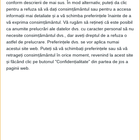
conform descrierii de mai sus. În mod alternativ, puteți da clic
pentru a refuza să vă dați consimțământul sau pentru a accesa
informații mai detaliate și a vă schimba preferințele înainte de a
vă exprima consimțământul.
Vă rugăm să rețineți că este posibil
ca anumite prelucrări ale datelor dvs. cu caracter personal să nu
necesite consimțământul dvs., dar aveți dreptul de a refuza o
astfel de prelucrare. Preferințele dvs. se vor aplica numai
acestui site web. Puteți să vă schimbați preferințele sau să vă
retrageți consimțământul în orice moment, revenind la acest site
și făcând clic pe butonul "Confidențialitate" din partea de jos a
paginii web.
FOTO: DENIS DUTCA
CARAS SEVERIN