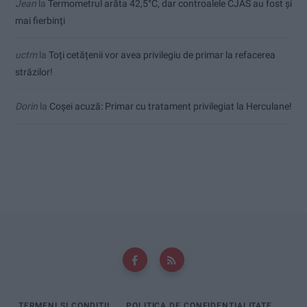
Jean
la
Termometrul arăta 42,5°C, dar controalele CJAS au fost și
mai fierbinți
uctm
la
Toți cetățenii vor avea privilegiu de primar la refacerea
străzilor!
Dorin
la
Coșei acuză: Primar cu tratament privilegiat la Herculane!
TERMENI ȘI CONDIȚII
POLITICA DE CONFIDENȚIALITATE