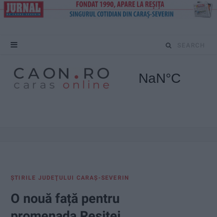
S
e
a
r
c
h
f
ŞTIRILE JUDEŢULUI CARAŞ-SEVERIN
o
O nouă față pentru
r
promenada Reșiței