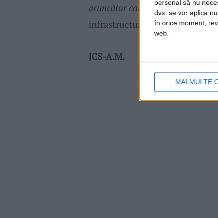
personal să nu necesi
aruncător calibru 120 mm
, desco
dvs. se vor aplica n
infrastructură în municipiul
Re
în orice moment, reve
web.
JCS-A.M.
MAI MULTE 