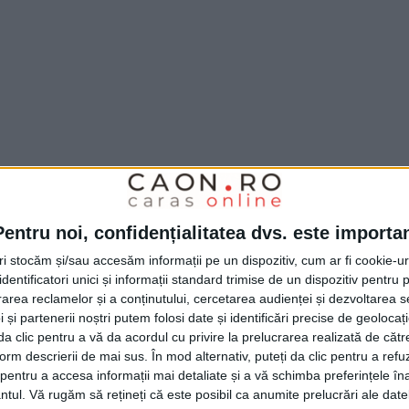
l
Inspectoratului pentru Situații de Urgență
Pentru noi, confidențialitatea dvs. este importa
verin
a intervenit, miercuri după-amiază, la
tri stocăm și/sau accesăm informații pe un dispozitiv, cum ar fi cookie-u
sivă de mână
. Aceasta fusese găsită de către
dentificatori unici și informații standard trimise de un dispozitiv pentru p
i de amenajare în curtea casei.
rea reclamelor și a conținutului, cercetarea audienței și dezvoltarea ser
 și partenerii noștri putem folosi date și identificări precise de geoloca
i da clic pentru a vă da acordul cu privire la prelucrarea realizată de cătr
form descrierii de mai sus. În mod alternativ, puteți da clic pentru a refu
otehnic
a mai avut o misiune vizavi de
entru a accesa informații mai detaliate și a vă schimba preferințele în
 data aceasta, a fost vorba despre o
bombă
ntul.
Vă rugăm să rețineți că este posibil ca anumite prelucrări ale date