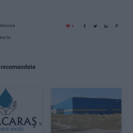
RENADA
0
ESITA
e recomandate