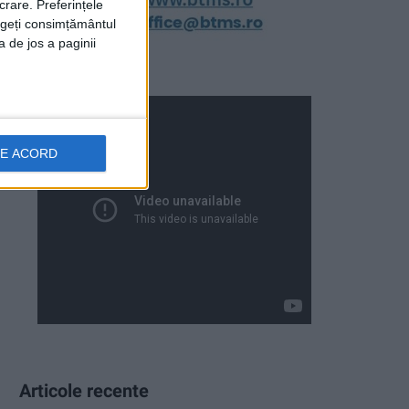
crare. Preferințele
rageți consimțământul
a de jos a paginii
DE ACORD
Articole recente