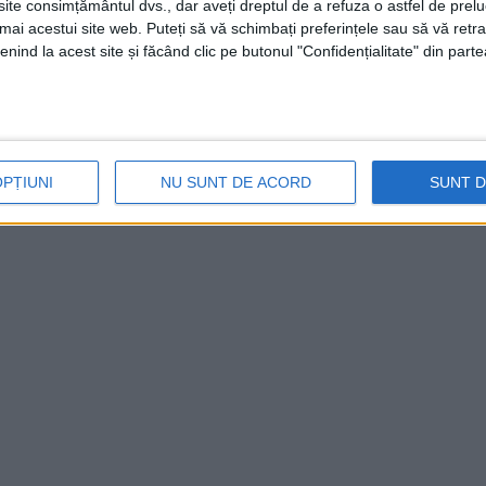
te consimțământul dvs., dar aveți dreptul de a refuza o astfel de prelu
perită pe timpul efectuării lucrărilor de
umai acestui site web. Puteți să vă schimbați preferințele sau să vă ret
șița,
zona
Mociur!“,
transmite
ISU „Semenic“
.
nind la acest site și făcând clic pe butonul "Confidențialitate" din parte
OPȚIUNI
NU SUNT DE ACORD
SUNT 