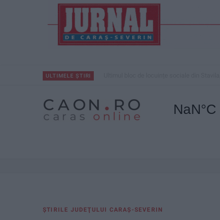
Ultimul bloc de locuințe sociale din Stavila
ULTIMELE ȘTIRI
ŞTIRILE JUDEŢULUI CARAŞ-SEVERIN