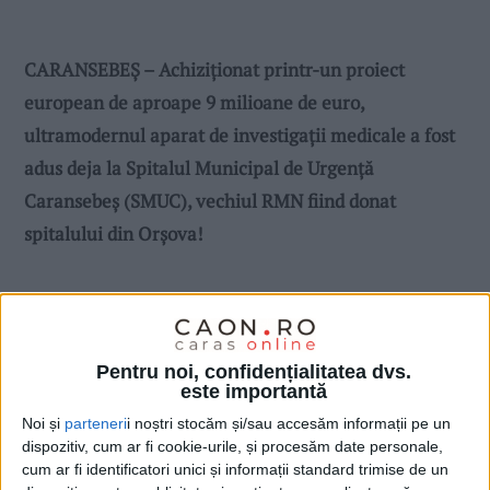
CARANSEBEȘ – Achiziționat printr-un proiect
european de aproape 9 milioane de euro,
ultramodernul aparat de investigații medicale a fost
adus deja la Spitalul Municipal de Urgență
Caransebeș (SMUC), vechiul RMN fiind donat
spitalului din Orșova!
Pentru noi, confidențialitatea dvs.
este importantă
Noi și
parteneri
i noștri stocăm și/sau accesăm informații pe un
dispozitiv, cum ar fi cookie-urile, și procesăm date personale,
cum ar fi identificatori unici și informații standard trimise de un