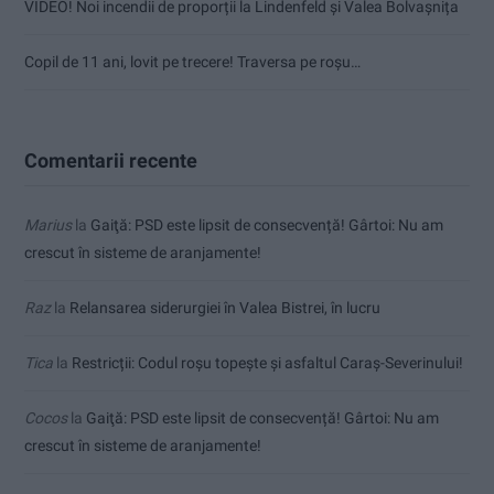
VIDEO! Noi incendii de proporții la Lindenfeld și Valea Bolvașnița
Copil de 11 ani, lovit pe trecere! Traversa pe roșu…
Comentarii recente
Marius
la
Gaiţă: PSD este lipsit de consecvență! Gârtoi: Nu am
crescut în sisteme de aranjamente!
Raz
la
Relansarea siderurgiei în Valea Bistrei, în lucru
Tica
la
Restricții: Codul roșu topește și asfaltul Caraș-Severinului!
Cocos
la
Gaiţă: PSD este lipsit de consecvență! Gârtoi: Nu am
crescut în sisteme de aranjamente!