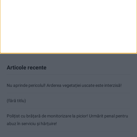
Articole recente
Nu aprinde pericolul! Arderea vegetației uscate este interzisă!
(fără titlu)
Polițist cu brățară de monitorizare la picior! Urmărit penal pentru
abuz în serviciu și hărțuire!