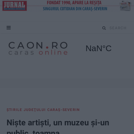
S
e
a
r
c
h
f
ŞTIRILE JUDEŢULUI CARAŞ-SEVERIN
o
Niște artiști, un muzeu și-un
r
public, toamna