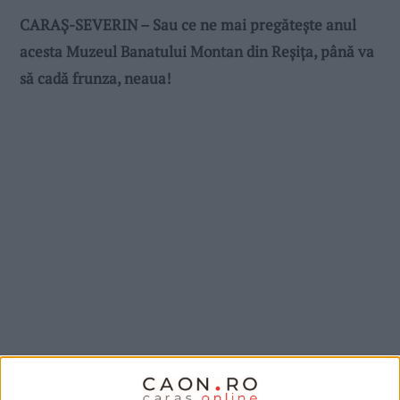
CARAȘ-SEVERIN – Sau ce ne mai pregătește anul
acesta Muzeul Banatului Montan din Reșița, până va
să cadă frunza, neaua!