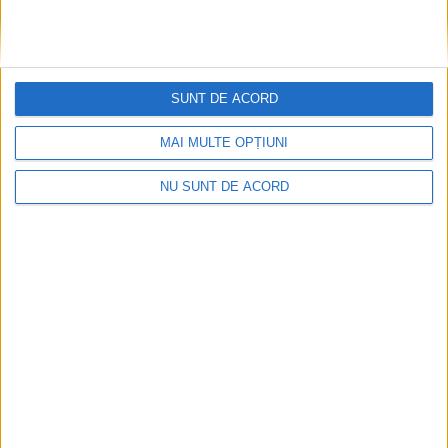
SUNT DE ACORD
MAI MULTE OPȚIUNI
NU SUNT DE ACORD
Nu aprinde pericolul! Arderea vegetației uscate
este interzisă!
2026-08-05