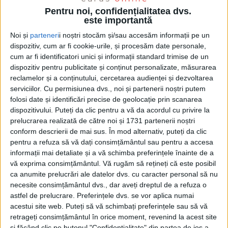
Pentru noi, confidențialitatea dvs.
este importantă
Noi și
parteneri
i noștri stocăm și/sau accesăm informații pe un
dispozitiv, cum ar fi cookie-urile, și procesăm date personale,
cum ar fi identificatori unici și informații standard trimise de un
dispozitiv pentru publicitate și conținut personalizate, măsurarea
reclamelor și a conținutului, cercetarea audienței și dezvoltarea
serviciilor.
Cu permisiunea dvs., noi și partenerii noștri putem
Vizibile de pe trotuar, de pe șosea sau din tramvai,
folosi date și identificări precise de geolocație prin scanarea
lucrările de
renovare energetică
la care a fost supusă
dispozitivului. Puteți da clic pentru a vă da acordul cu privire la
prelucrarea realizată de către noi și 1731 partenerii noștri
clădirea
Muzeului Banatului Montan
continuă în ritm
conform descrierii de mai sus. În mod alternativ, puteți da clic
susținut. Cum unele părți ale fațadei și-au schimbat
pentru a refuza să vă dați consimțământul sau pentru a accesa
deja înfățișarea, iar altele așteptă încă, răbdătoare,
informații mai detaliate și a vă schimba preferințele înainte de a
vă exprima consimțământul.
Vă rugăm să rețineți că este posibil
”facelift”-ul executat cu finisaje de secol XXI,
ca anumite prelucrări ale datelor dvs. cu caracter personal să nu
controversa „futurist vs. brutalist“ legată de
necesite consimțământul dvs., dar aveți dreptul de a refuza o
astfel de prelucrare. Preferințele dvs. se vor aplica numai
arhitectura edificiului poate reprezenta în
acestui site web. Puteți să vă schimbați preferințele sau să vă
continuare o temă de reflecție. Asta, desigur, în
retrageți consimțământul în orice moment, revenind la acest site
și făcând clic pe butonul "Confidențialitate" din partea de jos a