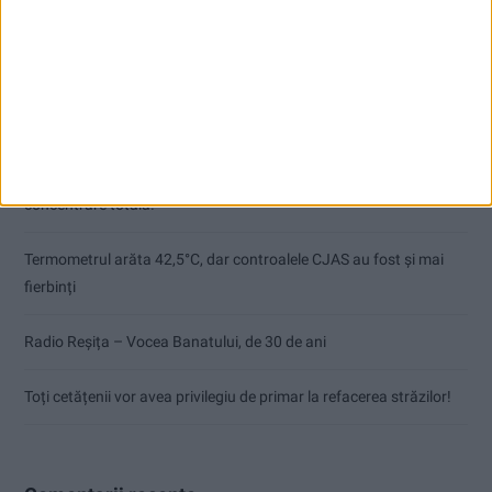
Articole recente
Pe toate șantierele se lucrează cu spor
CSM Reșița, primul examen în deplasare! Dorinel Munteanu cere
concentrare totală!
Termometrul arăta 42,5°C, dar controalele CJAS au fost și mai
fierbinți
Radio Reșița – Vocea Banatului, de 30 de ani
Toți cetățenii vor avea privilegiu de primar la refacerea străzilor!