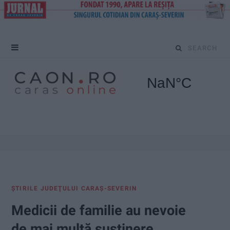
S
e
a
r
c
h
f
ŞTIRILE JUDEŢULUI CARAŞ-SEVERIN
o
Medicii de familie au nevoie
r
de mai multă susținere