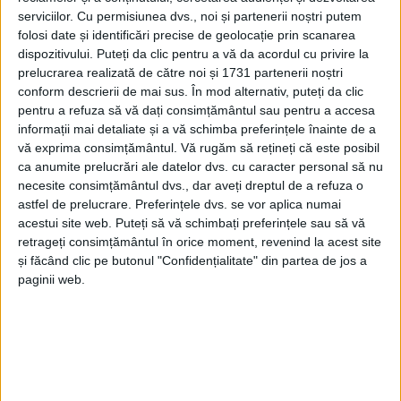
serviciilor.
Cu permisiunea dvs., noi și partenerii noștri putem
folosi date și identificări precise de geolocație prin scanarea
dispozitivului. Puteți da clic pentru a vă da acordul cu privire la
prelucrarea realizată de către noi și 1731 partenerii noștri
conform descrierii de mai sus. În mod alternativ, puteți da clic
pentru a refuza să vă dați consimțământul sau pentru a accesa
informații mai detaliate și a vă schimba preferințele înainte de a
vă exprima consimțământul.
Vă rugăm să rețineți că este posibil
An de an, Ziua Mondială a Medicilor de Familie (19
ca anumite prelucrări ale datelor dvs. cu caracter personal să nu
necesite consimțământul dvs., dar aveți dreptul de a refuza o
mai) trece ca oricare alta. Asta chiar în condițiile în
astfel de prelucrare. Preferințele dvs. se vor aplica numai
care, în plan intern, medicina de familie devine, pe zi
acestui site web. Puteți să vă schimbați preferințele sau să vă
ce trece, un sector din ce în ce mai puternic și
retrageți consimțământul în orice moment, revenind la acest site
și făcând clic pe butonul "Confidențialitate" din partea de jos a
eficient, o structură care aduce beneficii pacienților.
paginii web.
Potrivit
deputatului cărășean
, medicul de familie nu
este doar doctorul din cabinet, ci o întreagă echipă de
profesioniști care conlucrează pentru asigurarea
unor servicii medicale prompte și competente.