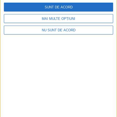
au fost și mai fierbinți
SUNT DE ACORD
2026-08-06
MAI MULTE OPȚIUNI
NU SUNT DE ACORD
Radio Reșița – Vocea Banatului, de 30 de ani
2026-08-06