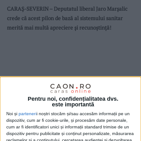
CARAȘ-SEVERIN – Deputatul liberal Jaro Marșalic
crede că acest pilon de bază al sistemului sanitar
merită mai multă apreciere și recunoștință!
Pentru noi, confidențialitatea dvs.
este importantă
Noi și
parteneri
i noștri stocăm și/sau accesăm informații pe un
dispozitiv, cum ar fi cookie-urile, și procesăm date personale,
cum ar fi identificatori unici și informații standard trimise de un
dispozitiv pentru publicitate și conținut personalizate, măsurarea
reclamelor și a conținutului, cercetarea audienței și dezvoltarea