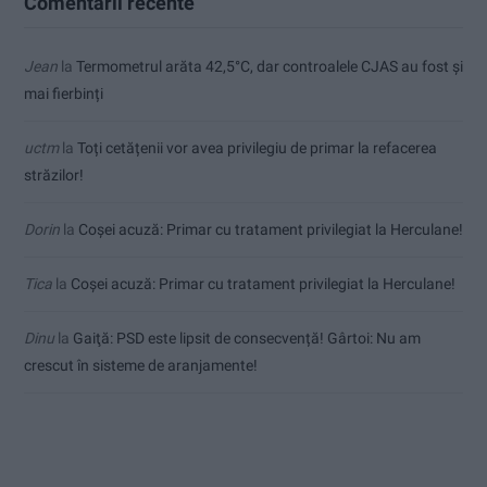
Comentarii recente
Jean
la
Termometrul arăta 42,5°C, dar controalele CJAS au fost și
mai fierbinți
uctm
la
Toți cetățenii vor avea privilegiu de primar la refacerea
străzilor!
Dorin
la
Coșei acuză: Primar cu tratament privilegiat la Herculane!
Tica
la
Coșei acuză: Primar cu tratament privilegiat la Herculane!
Dinu
la
Gaiţă: PSD este lipsit de consecvență! Gârtoi: Nu am
crescut în sisteme de aranjamente!