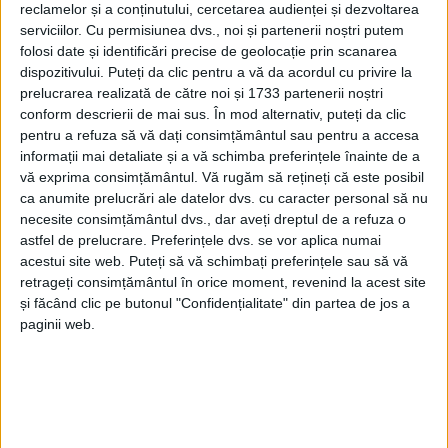
reclamelor și a conținutului, cercetarea audienței și dezvoltarea
serviciilor.
Cu permisiunea dvs., noi și partenerii noștri putem
folosi date și identificări precise de geolocație prin scanarea
dispozitivului. Puteți da clic pentru a vă da acordul cu privire la
prelucrarea realizată de către noi și 1733 partenerii noștri
conform descrierii de mai sus. În mod alternativ, puteți da clic
pentru a refuza să vă dați consimțământul sau pentru a accesa
informații mai detaliate și a vă schimba preferințele înainte de a
vă exprima consimțământul.
Vă rugăm să rețineți că este posibil
ca anumite prelucrări ale datelor dvs. cu caracter personal să nu
necesite consimțământul dvs., dar aveți dreptul de a refuza o
astfel de prelucrare. Preferințele dvs. se vor aplica numai
acestui site web. Puteți să vă schimbați preferințele sau să vă
retrageți consimțământul în orice moment, revenind la acest site
și făcând clic pe butonul "Confidențialitate" din partea de jos a
paginii web.
Manu
speră însă că odată intrați în
Liga a IV-a
va
reuși să-l aducă pe
Neagu
să joace pentru
CSM
Caransebeș
:
„Neagu
e un jucător pe care mi-l doresc