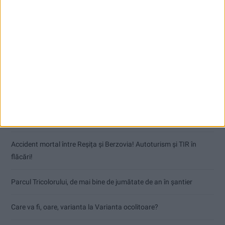
Articole recente
Dorinel Munteanu: Am câștigat prin muncă și implicare totală!
CSM Reșița a rezolvat meciul în două minute și a plecat cu toate
punctele de la Satu Mare
Accident mortal între Reșița și Berzovia! Autoturism și TIR în
flăcări!
Parcul Tricolorului, de mai bine de jumătate de an în șantier
Care va fi, oare, varianta la Varianta ocolitoare?