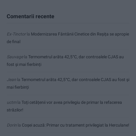
Comentarii recente
Ex-Tinctor
la
Modernizarea Fântânii Cinetice din Reșița se apropie
de final
Sauvage
la
Termometrul arăta 42,5°C, dar controalele CJAS au
fost și mai fierbinți
Jean
la
Termometrul arăta 42,5°C, dar controalele CJAS au fost și
mai fierbinți
uctm
la
Toți cetățenii vor avea privilegiu de primar la refacerea
străzilor!
Dorin
la
Coșei acuză: Primar cu tratament privilegiat la Herculane!