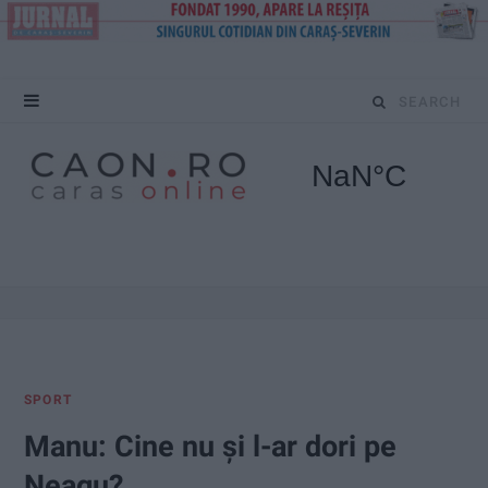
S
e
a
r
c
h
f
SPORT
o
Manu: Cine nu și l-ar dori pe
r
Neagu?