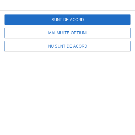
plecat cu toate punctele de la Satu Mare
2026-08-08
SUNT DE ACORD
MAI MULTE OPȚIUNI
NU SUNT DE ACORD
Parcul Tricolorului, de mai bine de jumătate de an
în șantier