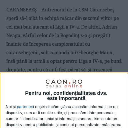
CARANSEBEȘ – Antrenorul de la CSM Caransebeș
speră să-l aibă în echipă măcar din sezonul viitor pe
cel mai bun atacant al Ligii a IV-a. De altfel, Adrian
Neagu, vârful celor de la Bogodinț s-a și pregătit
înainte de începerea campionatului cu
caransebeșenii, sub comanda lui Gheorghe Manu,
însă până la urmă a optat pentru Liga a IV-a, pe bună
dreptate, pentru că ar fi fost păcat să-și irosească
talentul cu un eșalon mai jos!
Pentru noi, confidențialitatea dvs.
este importantă
Noi și
parteneri
i noștri stocăm și/sau accesăm informații pe un
dispozitiv, cum ar fi cookie-urile, și procesăm date personale,
cum ar fi identificatori unici și informații standard trimise de un
dispozitiv pentru publicitate și conținut personalizate, măsurarea