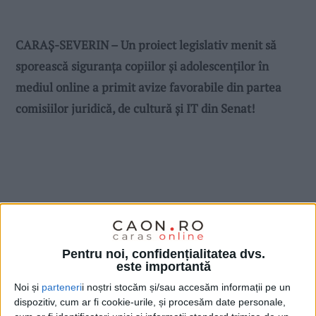
CARAȘ-SEVERIN – Un proiect legislativ menit să
sporească siguranța copiilor și adolescenților în
mediul online a primit avize favorabile din partea
comisiilor juridică, de cultură și IT din Senat!
Pentru noi, confidențialitatea dvs.
este importantă
Noi și
parteneri
i noștri stocăm și/sau accesăm informații pe un
dispozitiv, cum ar fi cookie-urile, și procesăm date personale,