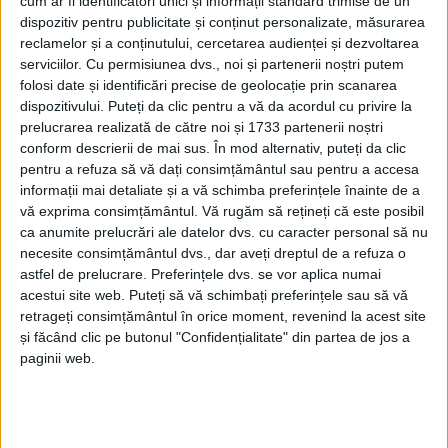
cum ar fi identificatori unici și informații standard trimise de un
dispozitiv pentru publicitate și conținut personalizate, măsurarea
reclamelor și a conținutului, cercetarea audienței și dezvoltarea
serviciilor.
Cu permisiunea dvs., noi și partenerii noștri putem
folosi date și identificări precise de geolocație prin scanarea
dispozitivului. Puteți da clic pentru a vă da acordul cu privire la
prelucrarea realizată de către noi și 1733 partenerii noștri
conform descrierii de mai sus. În mod alternativ, puteți da clic
pentru a refuza să vă dați consimțământul sau pentru a accesa
informații mai detaliate și a vă schimba preferințele înainte de a
vă exprima consimțământul.
Vă rugăm să rețineți că este posibil
ca anumite prelucrări ale datelor dvs. cu caracter personal să nu
Inițiativa, cunoscută sub denumirea de „
Legea
necesite consimțământul dvs., dar aveți dreptul de a refuza o
Majoratului Online
”, are ca scop crearea unui cadru
astfel de prelucrare. Preferințele dvs. se vor aplica numai
acestui site web. Puteți să vă schimbați preferințele sau să vă
legal care să protejeze
minorii
de riscurile și
retrageți consimțământul în orice moment, revenind la acest site
pericolele din spațiul digital
, respectându-le în același
și făcând clic pe butonul "Confidențialitate" din partea de jos a
paginii web.
timp drepturile fundamentale.
Deputatul liberal Ion Marcel Vela
, coinițiator al