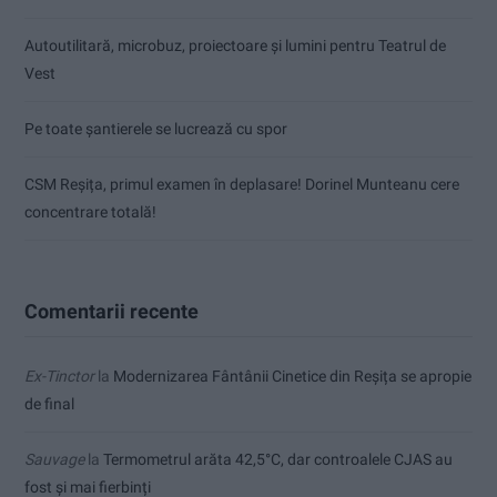
Autoutilitară, microbuz, proiectoare și lumini pentru Teatrul de
Vest
Pe toate șantierele se lucrează cu spor
CSM Reșița, primul examen în deplasare! Dorinel Munteanu cere
concentrare totală!
Comentarii recente
Ex-Tinctor
la
Modernizarea Fântânii Cinetice din Reșița se apropie
de final
Sauvage
la
Termometrul arăta 42,5°C, dar controalele CJAS au
fost și mai fierbinți