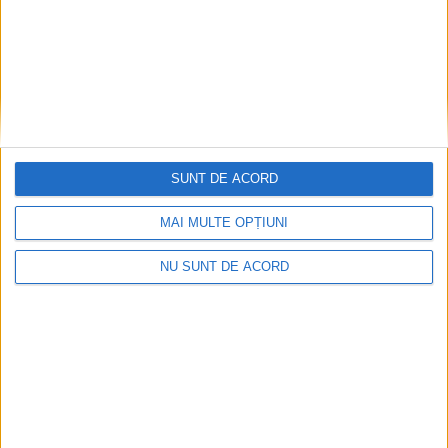
SUNT DE ACORD
MAI MULTE OPȚIUNI
De la blocuri la stadion: Moldova Nouă crește pe
toate planurile
NU SUNT DE ACORD
2026-08-07