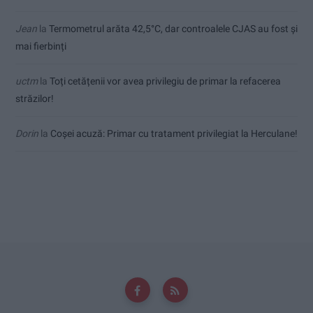
Jean
la
Termometrul arăta 42,5°C, dar controalele CJAS au fost și
mai fierbinți
uctm
la
Toți cetățenii vor avea privilegiu de primar la refacerea
străzilor!
Dorin
la
Coșei acuză: Primar cu tratament privilegiat la Herculane!