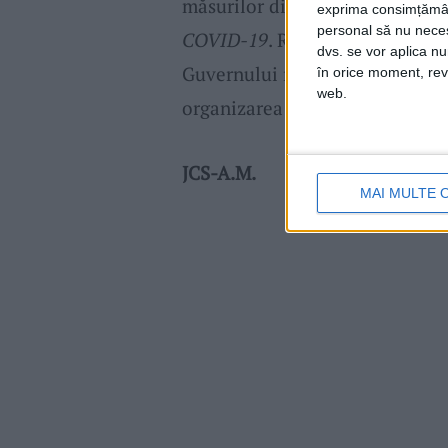
măsurilor dispuse de autorități
exprima consimțămâ
personal să nu necesi
COVID-19
. Reamintim cetățeni
dvs. se vor aplica n
Guvernului nr. 856 din 2020, î
în orice moment, reve
web.
organizarea evenimentelor priv
JCS-A.M.
MAI MULTE 