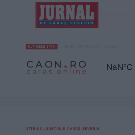
ANUNŢ OPRIRE APĂ ÎN BOCȘA
ULTIMELE ȘTIRI
ŞTIRILE JUDEŢULUI CARAŞ-SEVERIN