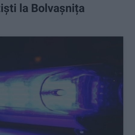
iști la Bolvașnița