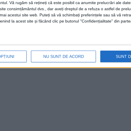
 pentru prevenirea răspândirii virusului
ntul.
Vă rugăm să rețineți că este posibil ca anumite prelucrări ale date
te consimțământul dvs., dar aveți dreptul de a refuza o astfel de prelu
lor că în conformitate cu Hotărârea
umai acestui site web. Puteți să vă schimbați preferințele sau să vă ret
n această perioadă nu este permisă
nind la acest site și făcând clic pe butonul "Confidențialitate" din parte
ate“, informează Poliția județului.
OPȚIUNI
NU SUNT DE ACORD
SUNT 