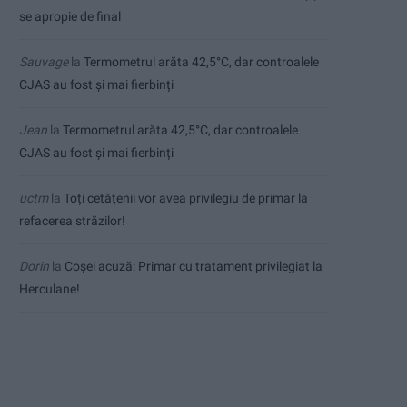
se apropie de final
Sauvage
la
Termometrul arăta 42,5°C, dar controalele
CJAS au fost și mai fierbinți
Jean
la
Termometrul arăta 42,5°C, dar controalele
CJAS au fost și mai fierbinți
uctm
la
Toți cetățenii vor avea privilegiu de primar la
refacerea străzilor!
Dorin
la
Coșei acuză: Primar cu tratament privilegiat la
Herculane!