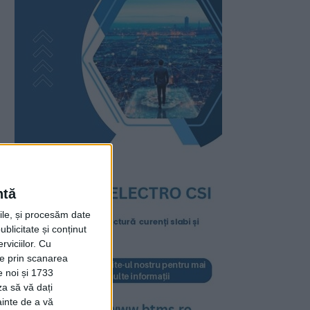
ntă
rile, și procesăm date
ublicitate și conținut
viciilor.
Cu
ție prin scanarea
e noi și 1733
za să vă dați
ainte de a vă