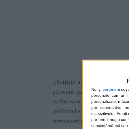
„Polițiștii au întrerupt petrec
Noi și
parteneri
i noș
persoane găsite la eveniment.
personale, cum ar fi i
au fost sancționați contravenți
personalizate, măsura
permisiunea dvs., noi
conform Legii nr.55 din 2020. În
dispozitivului. Puteț
contravenționale în valoare de
partenerii noștri con
consimțământul sau p