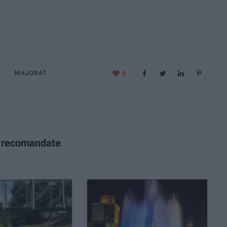
MAJORAT
0
e recomandate