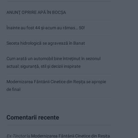
ANUNŢ OPRIRE APĂ ÎN BOCȘA
Înainte au fost 44 și-acum au rămas… 50!
Seceta hidrologică se agravează în Banat
Cum arată un automobil bine întreținut în sezonul
actual: siguranță, stil și decizii inspirate
Modernizarea Fântânii Cinetice din Reșița se apropie
de final
Comentarii recente
Ex-Tinctor
la
Modernizarea Fântânii Cinetice din Reșița