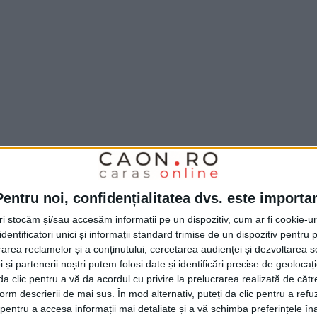
Pentru noi, confidențialitatea dvs. este importa
erea, evacuând și sancționând cele 28
tri stocăm și/sau accesăm informații pe un dispozitiv, cum ar fi cookie-u
 De asemenea, organizatorii evenimentului
dentificatori unici și informații standard trimise de un dispozitiv pentru p
onal cu amenzi în valoare de 5.000 de lei,
rea reclamelor și a conținutului, cercetarea audienței și dezvoltarea ser
 și partenerii noștri putem folosi date și identificări precise de geoloca
 total, au fost aplicate sancțiuni
i da clic pentru a vă da acordul cu privire la prelucrarea realizată de cătr
 18.000 de lei pentru nerespectarea
form descrierii de mai sus. În mod alternativ, puteți da clic pentru a refu
entru a accesa informații mai detaliate și a vă schimba preferințele în