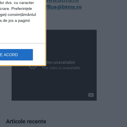
lor dvs. cu caracter
crare. Preferințele
rageți consimțământul
a de jos a paginii
DE ACORD
Articole recente