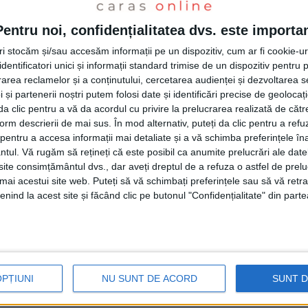
aflux de votanți flotanți, numărul
Pentru noi, confidențialitatea dvs. este importa
tri stocăm și/sau accesăm informații pe un dispozitiv, cum ar fi cookie-u
dentificatori unici și informații standard trimise de un dispozitiv pentru p
trat-o între timp
Reșița
(-537), urmată de
rea reclamelor și a conținutului, cercetarea audienței și dezvoltarea ser
 și partenerii noștri putem folosi date și identificări precise de geoloca
),
Moldova Nouă
(-67),
Băile Herculane
(-44),
i da clic pentru a vă da acordul cu privire la prelucrarea realizată de cătr
form descrierii de mai sus. În mod alternativ, puteți da clic pentru a refu
urul oraș în care numărul cetățenilor cu
entru a accesa informații mai detaliate și a vă schimba preferințele în
u Roșu
(+10). Și în mediul rural, per total, s-a
ntul.
Vă rugăm să rețineți că este posibil ca anumite prelucrări ale date
te consimțământul dvs., dar aveți dreptul de a refuza o astfel de prelu
 aceasta încadrându-se totuși în limitele
umai acestui site web. Puteți să vă schimbați preferințele sau să vă ret
 accentuate scăderi de alegători le-au
nind la acest site și făcând clic pe butonul "Confidențialitate" din parte
ale, comunele
Zăvoi
(-32),
Pojejena
(-29) și
inul electoral comunal s-a lărgit la
Obreja
 Mare
(+26)!
OPȚIUNI
NU SUNT DE ACORD
SUNT 