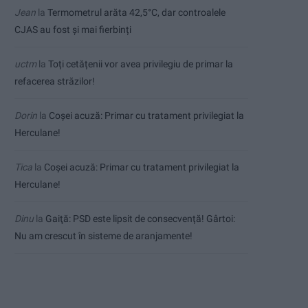
Jean
la
Termometrul arăta 42,5°C, dar controalele
CJAS au fost și mai fierbinți
uctm
la
Toți cetățenii vor avea privilegiu de primar la
refacerea străzilor!
Dorin
la
Coșei acuză: Primar cu tratament privilegiat la
Herculane!
Tica
la
Coșei acuză: Primar cu tratament privilegiat la
Herculane!
Dinu
la
Gaiţă: PSD este lipsit de consecvență! Gârtoi:
Nu am crescut în sisteme de aranjamente!