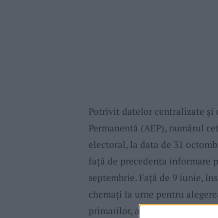
Potrivit datelor centralizate ș
Permanentă (AEP), numărul cet
electoral, la data de 31 octomb
față de precedenta informare p
septembrie. Față de 9 iunie, îns
chemați la urne pentru alegerea
primarilor, a consilierilor județe