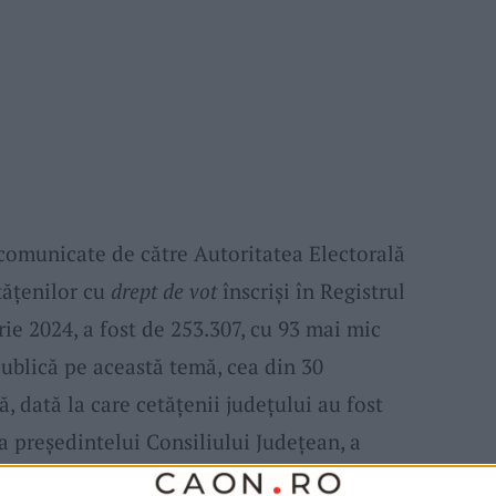
i comunicate de către Autoritatea Electorală
ățenilor cu
drept de vot
înscriși în Registrul
rie 2024, a fost de 253.307, cu 93 mai mic
ublică pe această temă, cea din 30
ă, dată la care cetățenii județului au fost
 președintelui Consiliului Județean, a
ni și locali, prilej cu care în unele localități