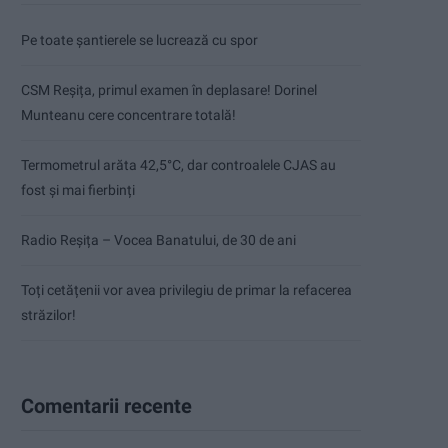
Pe toate șantierele se lucrează cu spor
CSM Reșița, primul examen în deplasare! Dorinel
Munteanu cere concentrare totală!
Termometrul arăta 42,5°C, dar controalele CJAS au
fost și mai fierbinți
Radio Reșița – Vocea Banatului, de 30 de ani
Toți cetățenii vor avea privilegiu de primar la refacerea
străzilor!
Comentarii recente