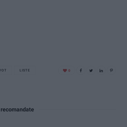
VOT
LISTE
0
e recomandate