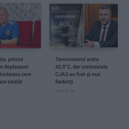
ța, primul
Termometrul arăta
n deplasare!
42,5°C, dar controalele
Munteanu cere
CJAS au fost și mai
re totală!
fierbinți
2026-08-06