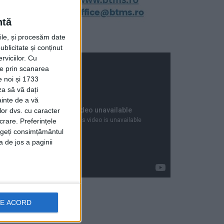
ntă
rile, și procesăm date
ublicitate și conținut
viciilor.
Cu
ție prin scanarea
e noi și 1733
za să vă dați
ainte de a vă
lor dvs. cu caracter
crare. Preferințele
rageți consimțământul
a de jos a paginii
DE ACORD
Articole recente