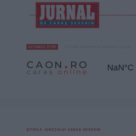
Pe toate șantierele se lucrează cu spor
ULTIMELE ȘTIRI
ŞTIRILE JUDEŢULUI CARAŞ-SEVERIN