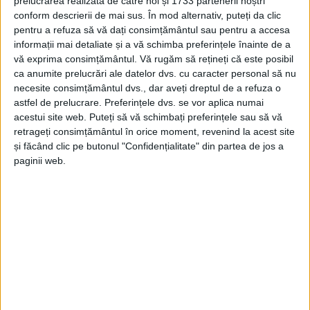
prelucrarea realizată de către noi și 1733 partenerii noștri
conform descrierii de mai sus. În mod alternativ, puteți da clic
pentru a refuza să vă dați consimțământul sau pentru a accesa
informații mai detaliate și a vă schimba preferințele înainte de a
vă exprima consimțământul.
Vă rugăm să rețineți că este posibil
ca anumite prelucrări ale datelor dvs. cu caracter personal să nu
necesite consimțământul dvs., dar aveți dreptul de a refuza o
astfel de prelucrare. Preferințele dvs. se vor aplica numai
acestui site web. Puteți să vă schimbați preferințele sau să vă
retrageți consimțământul în orice moment, revenind la acest site
și făcând clic pe butonul "Confidențialitate" din partea de jos a
paginii web.
„Am fost chemată în această dimineaţă la DNA
Timişoara în dosarul angajărilor de la Direcţia de
Drumuri, în calitate de martor şi am răspuns tuturor
întrebărilor. Nu am fost chemată pentru şpăgi sau