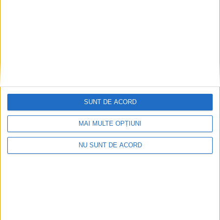
SUNT DE ACORD
MAI MULTE OPȚIUNI
Seceta hidrologică se agravează în Banat
NU SUNT DE ACORD
2026-08-07
Arhive