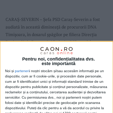
CARAȘ-SEVERIN – Șefa PSD Caraș-Severin a fost
audiată în această dimineață de procurorii DNA
Timișoara, în dosarul șpăgilor pe filiera Direcția
Regională de Drumuri și Poduri – PSD Arad, în care
apare și numele ei, alături de cele ale senatorului
Ionuț Chisăliță și fostului primar al Bocșei, Mirel
Pentru noi, confidențialitatea dvs.
este importantă
Pascu.
Noi și
parteneri
i noștri stocăm și/sau accesăm informații pe un
dispozitiv, cum ar fi cookie-urile, și procesăm date personale,
cum ar fi identificatori unici și informații standard trimise de un
dispozitiv pentru publicitate și conținut personalizate, măsurarea
reclamelor și a conținutului, cercetarea audienței și dezvoltarea
serviciilor.
Cu permisiunea dvs., noi și partenerii noștri putem
folosi date și identificări precise de geolocație prin scanarea
dispozitivului. Puteți da clic pentru a vă da acordul cu privire la