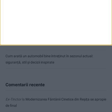
Ultimul bloc de locuințe sociale din Stavila, recepționat
ANUNŢ OPRIRE APĂ ÎN BOCȘA
Înainte au fost 44 și-acum au rămas… 50!
Seceta hidrologică se agravează în Banat
Cum arată un automobil bine întreținut în sezonul actual:
siguranță, stil și decizii inspirate
Comentarii recente
Ex-Tinctor
la
Modernizarea Fântânii Cinetice din Reșița se apropie
de final