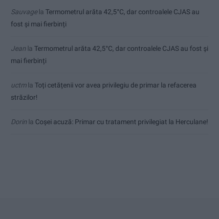
Sauvage
la
Termometrul arăta 42,5°C, dar controalele CJAS au
fost și mai fierbinți
Jean
la
Termometrul arăta 42,5°C, dar controalele CJAS au fost și
mai fierbinți
uctm
la
Toți cetățenii vor avea privilegiu de primar la refacerea
străzilor!
Dorin
la
Coșei acuză: Primar cu tratament privilegiat la Herculane!