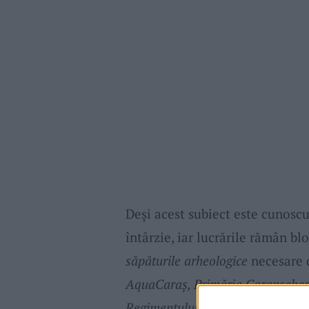
Deși acest subiect este cunoscu
întârzie, iar lucrările rămân bl
săpăturile arheologice
necesare d
AquaCaraș, Primăria Caransebeș ș
Regimentului de Graniță Carans