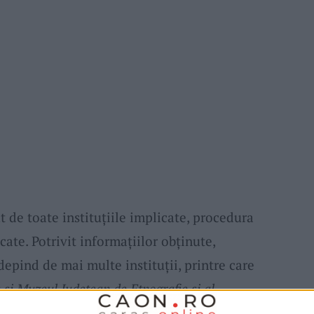
t de toate instituțiile implicate, procedura
ocate. Potrivit informațiilor obținute,
epind de mai multe instituții, printre care
i Muzeul Județean de Etnografie și al
ebeș
, însă documentația nu a fost finalizată