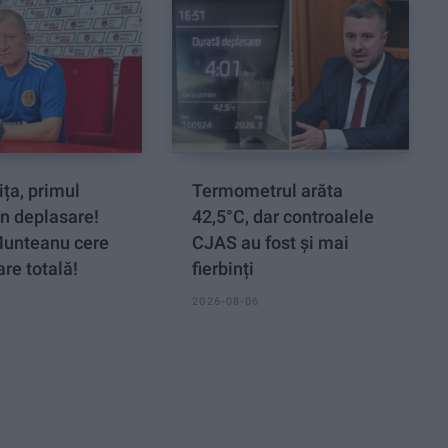
ța, primul
Termometrul arăta
n deplasare!
42,5°C, dar controalele
Munteanu cere
CJAS au fost și mai
re totală!
fierbinți
2026-08-06