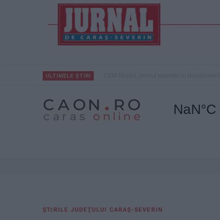
CSM Reșița, primul examen în deplasare! 
ULTIMELE ȘTIRI
ŞTIRILE JUDEŢULUI CARAŞ-SEVERIN