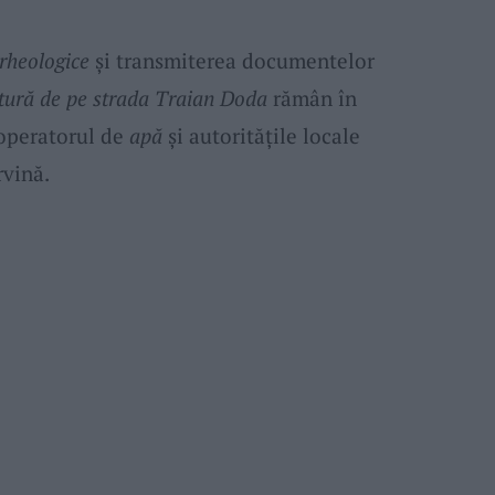
arheologice
și transmiterea documentelor
ctură de pe strada Traian Doda
rămân în
 operatorul de
apă
și autoritățile locale
rvină.