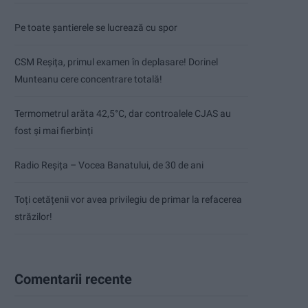
Pe toate șantierele se lucrează cu spor
CSM Reșița, primul examen în deplasare! Dorinel
Munteanu cere concentrare totală!
Termometrul arăta 42,5°C, dar controalele CJAS au
fost și mai fierbinți
Radio Reșița – Vocea Banatului, de 30 de ani
Toți cetățenii vor avea privilegiu de primar la refacerea
străzilor!
Comentarii recente