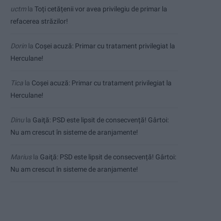
uctm
la
Toți cetățenii vor avea privilegiu de primar la
refacerea străzilor!
Dorin
la
Coșei acuză: Primar cu tratament privilegiat la
Herculane!
Tica
la
Coșei acuză: Primar cu tratament privilegiat la
Herculane!
Dinu
la
Gaiţă: PSD este lipsit de consecvență! Gârtoi:
Nu am crescut în sisteme de aranjamente!
Marius
la
Gaiţă: PSD este lipsit de consecvență! Gârtoi:
Nu am crescut în sisteme de aranjamente!