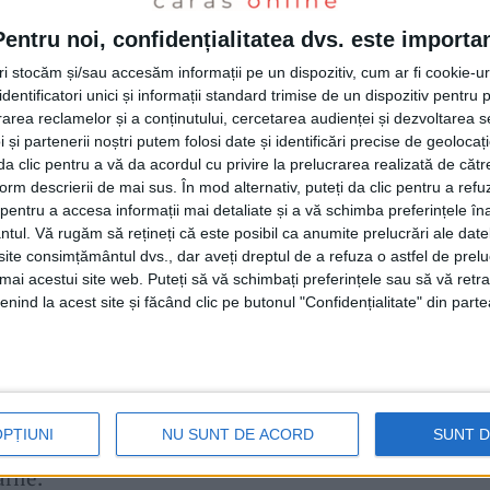
,
Gheorghe Filipescu, directorul AquaCaraș
, a
Pentru noi, confidențialitatea dvs. este importa
gătit să înceapă lucrările imediat ce va
tri stocăm și/sau accesăm informații pe un dispozitiv, cum ar fi cookie-u
dentificatori unici și informații standard trimise de un dispozitiv pentru p
ste gata oricând să înceapă lucrările, dar nu
rea reclamelor și a conținutului, cercetarea audienței și dezvoltarea ser
 pentru a începe.“
 și partenerii noștri putem folosi date și identificări precise de geoloca
i da clic pentru a vă da acordul cu privire la prelucrarea realizată de cătr
form descrierii de mai sus. În mod alternativ, puteți da clic pentru a refu
entru a accesa informații mai detaliate și a vă schimba preferințele în
ului Caransebeș, Felix Borcean
, a explicat
ntul.
Vă rugăm să rețineți că este posibil ca anumite prelucrări ale date
entația de
descărcare arheologică
trebuie
te consimțământul dvs., dar aveți dreptul de a refuza o astfel de prelu
umai acestui site web. Puteți să vă schimbați preferințele sau să vă ret
mul lucrărilor propriu-zise la rețeaua de
apă
nind la acest site și făcând clic pe butonul "Confidențialitate" din parte
ației realizate de un expert
muzeograf.
După
re este din cadrul Universității din Iași,
l este în pixul unui om care nu se grăbește.
OPȚIUNI
NU SUNT DE ACORD
SUNT 
Diana Țîrdea
, și imediat ce documentația ne
rile.“