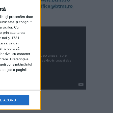
ntă
rile, și procesăm date
ublicitate și conținut
viciilor.
Cu
ție prin scanarea
e noi și 1731
za să vă dați
ainte de a vă
lor dvs. cu caracter
crare. Preferințele
rageți consimțământul
a de jos a paginii
DE ACORD
Articole recente