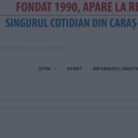
Dorinel Munteanu cere concentrare totală!
ȘTIRI
SPORT
INFORMAŢII (IN)UTI