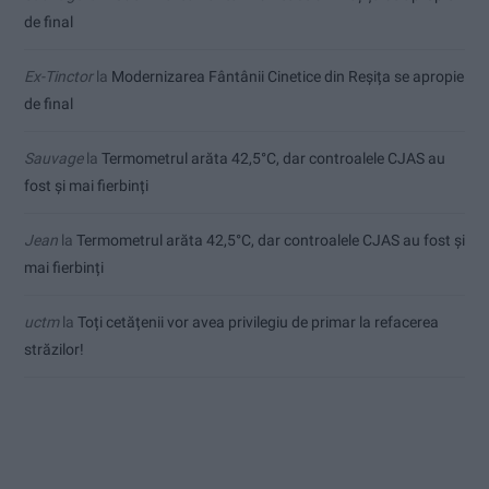
de final
Ex-Tinctor
la
Modernizarea Fântânii Cinetice din Reșița se apropie
de final
Sauvage
la
Termometrul arăta 42,5°C, dar controalele CJAS au
fost și mai fierbinți
Jean
la
Termometrul arăta 42,5°C, dar controalele CJAS au fost și
mai fierbinți
uctm
la
Toți cetățenii vor avea privilegiu de primar la refacerea
străzilor!