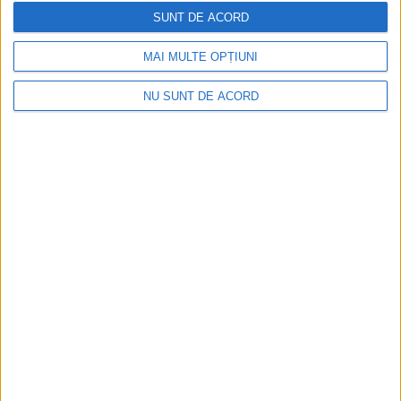
SUNT DE ACORD
MAI MULTE OPȚIUNI
NU SUNT DE ACORD
Înainte au fost 44 și-acum au rămas… 50!
2026-08-07