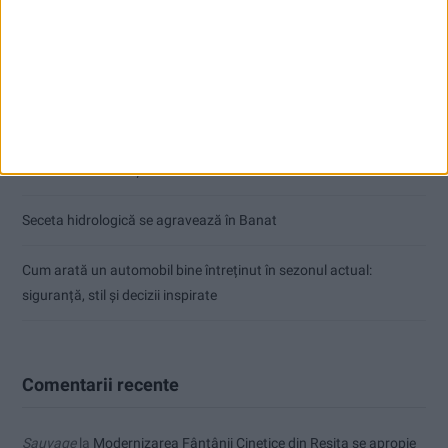
Articole recente
Ultimul bloc de locuințe sociale din Stavila, recepționat
ANUNŢ OPRIRE APĂ ÎN BOCȘA
Înainte au fost 44 și-acum au rămas… 50!
Seceta hidrologică se agravează în Banat
Cum arată un automobil bine întreținut în sezonul actual:
siguranță, stil și decizii inspirate
Comentarii recente
Sauvage
la
Modernizarea Fântânii Cinetice din Reșița se apropie