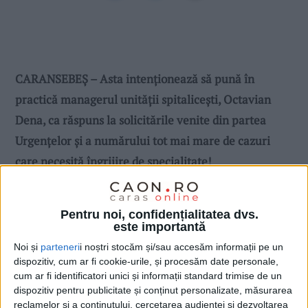
CARANSEBEŞ – Asta intenționează să pună în
practică managerul unității spitalicești, Octavian
Dena, ca răspuns la solicitările venite din partea
Urgențelor și a numărului tot mai mare de cazuri
care necesită îngrijire de specialitate!
Pentru noi, confidențialitatea dvs.
este importantă
Noi și
parteneri
i noștri stocăm și/sau accesăm informații pe un
dispozitiv, cum ar fi cookie-urile, și procesăm date personale,
cum ar fi identificatori unici și informații standard trimise de un
dispozitiv pentru publicitate și conținut personalizate, măsurarea
reclamelor și a conținutului, cercetarea audienței și dezvoltarea