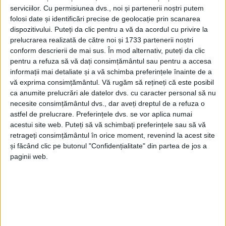
serviciilor.
Cu permisiunea dvs., noi și partenerii noștri putem
folosi date și identificări precise de geolocație prin scanarea
dispozitivului. Puteți da clic pentru a vă da acordul cu privire la
prelucrarea realizată de către noi și 1733 partenerii noștri
conform descrierii de mai sus. În mod alternativ, puteți da clic
pentru a refuza să vă dați consimțământul sau pentru a accesa
informații mai detaliate și a vă schimba preferințele înainte de a
vă exprima consimțământul.
Vă rugăm să rețineți că este posibil
ca anumite prelucrări ale datelor dvs. cu caracter personal să nu
necesite consimțământul dvs., dar aveți dreptul de a refuza o
astfel de prelucrare. Preferințele dvs. se vor aplica numai
acestui site web. Puteți să vă schimbați preferințele sau să vă
retrageți consimțământul în orice moment, revenind la acest site
și făcând clic pe butonul "Confidențialitate" din partea de jos a
„Avem constant solicitări în cadrul
paginii web.
Compartimentului de Primiri Urgențe (CPU) pe
parcursul întregii zile, mai mult, mulți pacienți sunt
aduși seara și noaptea de echipajele de poliție. Cu o
astfel de
linie de gardă
ne-am încadra și în bugetul de