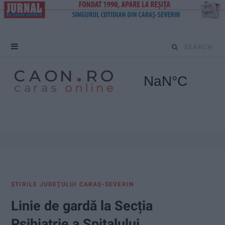
S
e
a
r
c
h
f
ŞTIRILE JUDEŢULUI CARAŞ-SEVERIN
o
Linie de gardă la Secția
r
Psihiatrie a Spitalului