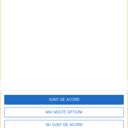
Ultimul bloc de locuințe sociale din Stavila,
recepționat
2026-08-07
SUNT DE ACORD
MAI MULTE OPȚIUNI
NU SUNT DE ACORD