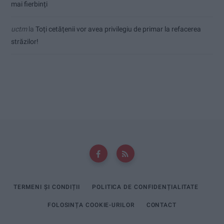
mai fierbinți
uctm
la
Toți cetățenii vor avea privilegiu de primar la refacerea
străzilor!
TERMENI ȘI CONDIȚII
POLITICA DE CONFIDENȚIALITATE
FOLOSINȚA COOKIE-URILOR
CONTACT