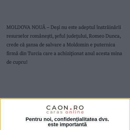
MOLDOVA NOUĂ – Deşi nu este adeptul înstrăinării
resurselor româneşti, şeful judeţului, Romeo Dunca,
crede că şansa de salvare a Moldomin e puternica
firmă din Turcia care a achiziţionat anul acesta mina
de cupru!
Pentru noi, confidențialitatea dvs.
este importantă