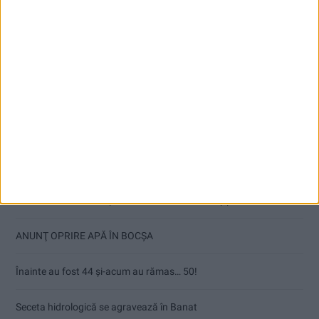
Articole recente
Ultimul bloc de locuințe sociale din Stavila, recepționat
ANUNŢ OPRIRE APĂ ÎN BOCȘA
Înainte au fost 44 și-acum au rămas… 50!
Seceta hidrologică se agravează în Banat