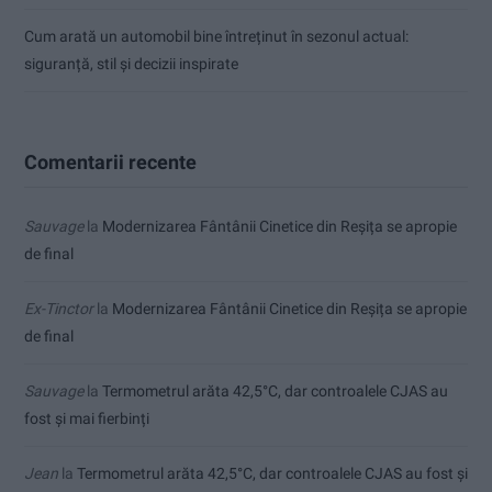
Cum arată un automobil bine întreținut în sezonul actual:
siguranță, stil și decizii inspirate
Comentarii recente
Sauvage
la
Modernizarea Fântânii Cinetice din Reșița se apropie
de final
Ex-Tinctor
la
Modernizarea Fântânii Cinetice din Reșița se apropie
de final
Sauvage
la
Termometrul arăta 42,5°C, dar controalele CJAS au
fost și mai fierbinți
Jean
la
Termometrul arăta 42,5°C, dar controalele CJAS au fost și