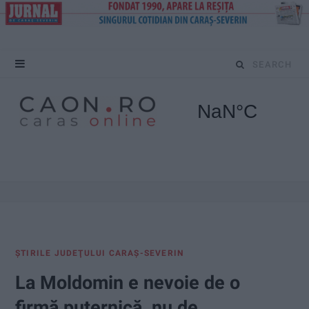
S
e
a
r
c
h
f
ŞTIRILE JUDEŢULUI CARAŞ-SEVERIN
o
La Moldomin e nevoie de o
r
firmă puternică, nu de