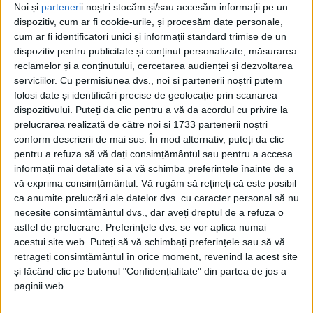
Noi și
parteneri
i noștri stocăm și/sau accesăm informații pe un
dispozitiv, cum ar fi cookie-urile, și procesăm date personale,
cum ar fi identificatori unici și informații standard trimise de un
dispozitiv pentru publicitate și conținut personalizate, măsurarea
reclamelor și a conținutului, cercetarea audienței și dezvoltarea
serviciilor.
Cu permisiunea dvs., noi și partenerii noștri putem
folosi date și identificări precise de geolocație prin scanarea
dispozitivului. Puteți da clic pentru a vă da acordul cu privire la
prelucrarea realizată de către noi și 1733 partenerii noștri
conform descrierii de mai sus. În mod alternativ, puteți da clic
pentru a refuza să vă dați consimțământul sau pentru a accesa
informații mai detaliate și a vă schimba preferințele înainte de a
vă exprima consimțământul.
Vă rugăm să rețineți că este posibil
ca anumite prelucrări ale datelor dvs. cu caracter personal să nu
Preşedintele Consiliului Judeţean,
Romeo Dunca
,
necesite consimțământul dvs., dar aveți dreptul de a refuza o
astfel de prelucrare. Preferințele dvs. se vor aplica numai
susţine că importantă e păstrarea licenţei, conform
acestui site web. Puteți să vă schimbați preferințele sau să vă
primei sentinţe în procesul cu Agenţia Resurselor
retrageți consimțământul în orice moment, revenind la acest site
și făcând clic pe butonul "Confidențialitate" din partea de jos a
Minerale, recursul urmând să se judece în această
paginii web.
lună: „În privinţa
Moldomin,
acolo există un termen