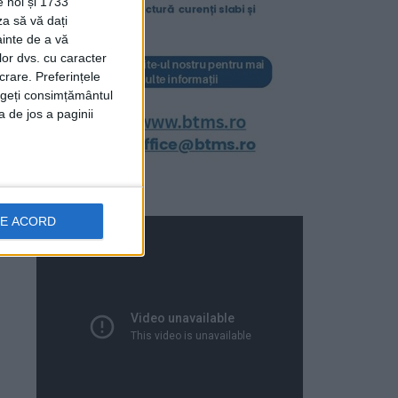
e noi și 1733
za să vă dați
ainte de a vă
lor dvs. cu caracter
crare. Preferințele
rageți consimțământul
a de jos a paginii
DE ACORD