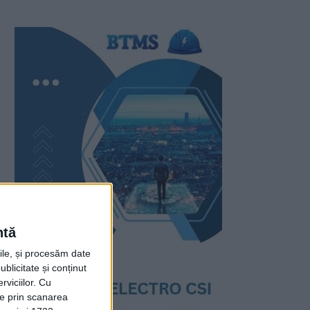
ntă
rile, și procesăm date
ublicitate și conținut
viciilor.
Cu
ție prin scanarea