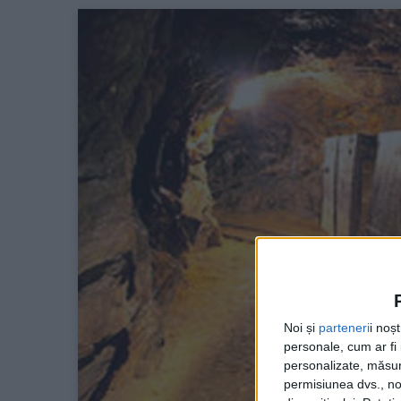
Noi și
parteneri
i noș
personale, cum ar fi i
personalizate, măsura
permisiunea dvs., noi