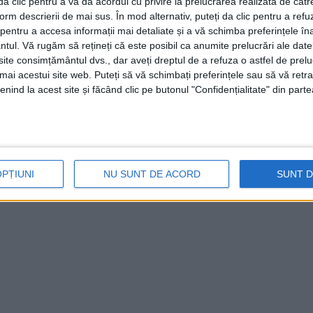
i da clic pentru a vă da acordul cu privire la prelucrarea realizată de cătr
form descrierii de mai sus. În mod alternativ, puteți da clic pentru a refu
entru a accesa informații mai detaliate și a vă schimba preferințele în
ntul.
Vă rugăm să rețineți că este posibil ca anumite prelucrări ale date
te consimțământul dvs., dar aveți dreptul de a refuza o astfel de prelu
irmă puternică, nu de
umai acestui site web. Puteți să vă schimbați preferințele sau să vă ret
nind la acest site și făcând clic pe butonul "Confidențialitate" din parte
IRE
rii resurselor româneşti, şeful judeţului, Romeo
OPȚIUNI
NU SUNT DE ACORD
SUNT 
puternica firmă din Turcia care a achiziţionat anul