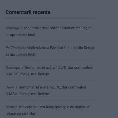
Comentarii recente
Sauvage
la
Modernizarea Fântânii Cinetice din Reșița
se apropie de final
Ex-Tinctor
la
Modernizarea Fântânii Cinetice din Reșița
se apropie de final
Sauvage
la
Termometrul arăta 42,5°C, dar controalele
CJAS au fost și mai fierbinți
Jean
la
Termometrul arăta 42,5°C, dar controalele
CJAS au fost și mai fierbinți
uctm
la
Toți cetățenii vor avea privilegiu de primar la
refacerea străzilor!