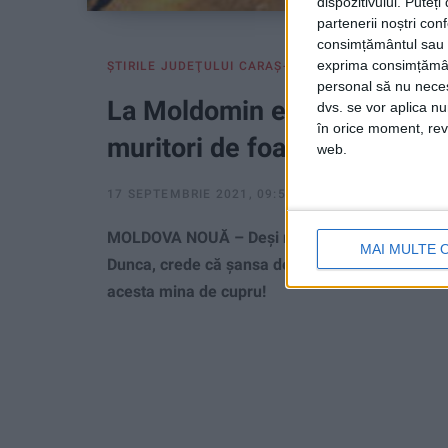
dispozitivului. Puteț
partenerii noștri con
consimțământul sau p
exprima consimțămâ
ŞTIRILE JUDEŢULUI CARAŞ-SEVERIN
personal să nu necesi
La Moldomin e nevoie de o f
dvs. se vor aplica n
în orice moment, reve
muritori de foame!
web.
17 SEPTEMBRIE 2021, 09:52 AM
3 MINUTE DE CIT
MOLDOVA NOUĂ – Deşi nu este adeptul înstrăină
MAI MULTE 
Dunca, crede că şansa de salvare a Moldomin e 
acesta mina de cupru!