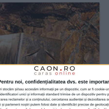
Pentru noi, confidențialitatea dvs. este importa
tri stocăm și/sau accesăm informații pe un dispozitiv, cum ar fi cookie-u
dentificatori unici și informații standard trimise de un dispozitiv pentru p
rea reclamelor și a conținutului, cercetarea audienței și dezvoltarea ser
 și partenerii noștri putem folosi date și identificări precise de geoloca