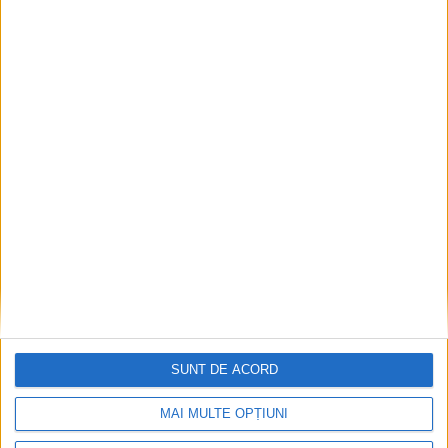
CSM Reșița a rezolvat meciul în două minute și a
plecat cu toate punctele de la Satu Mare
2026-08-08
SUNT DE ACORD
MAI MULTE OPȚIUNI