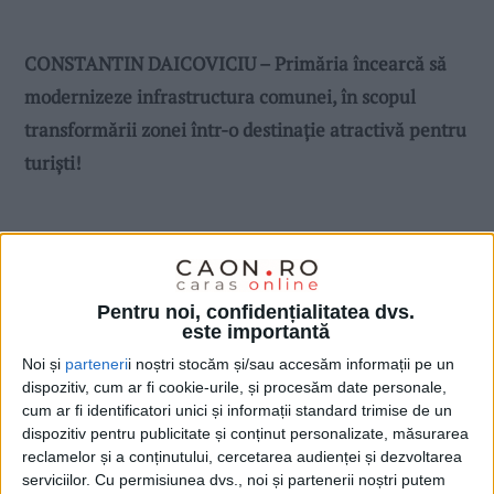
CONSTANTIN DAICOVICIU – Primăria încearcă să
modernizeze infrastructura comunei, în scopul
transformării zonei într-o destinaţie atractivă pentru
turişti!
Pentru noi, confidențialitatea dvs.
este importantă
Noi și
parteneri
i noștri stocăm și/sau accesăm informații pe un
dispozitiv, cum ar fi cookie-urile, și procesăm date personale,
cum ar fi identificatori unici și informații standard trimise de un
dispozitiv pentru publicitate și conținut personalizate, măsurarea
reclamelor și a conținutului, cercetarea audienței și dezvoltarea
serviciilor.
Cu permisiunea dvs., noi și partenerii noștri putem