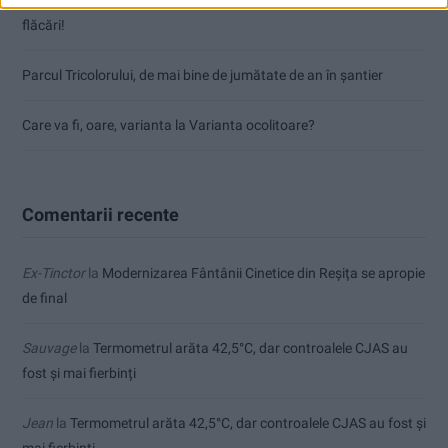
flăcări!
Parcul Tricolorului, de mai bine de jumătate de an în șantier
Care va fi, oare, varianta la Varianta ocolitoare?
Comentarii recente
Ex-Tinctor
la
Modernizarea Fântânii Cinetice din Reșița se apropie
de final
Sauvage
la
Termometrul arăta 42,5°C, dar controalele CJAS au
fost și mai fierbinți
Jean
la
Termometrul arăta 42,5°C, dar controalele CJAS au fost și
mai fierbinți