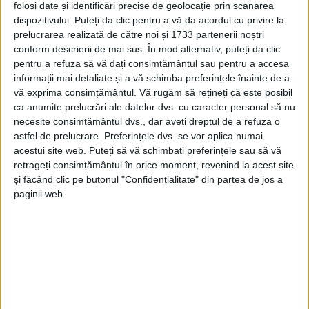
folosi date și identificări precise de geolocație prin scanarea
dispozitivului. Puteți da clic pentru a vă da acordul cu privire la
prelucrarea realizată de către noi și 1733 partenerii noștri
conform descrierii de mai sus. În mod alternativ, puteți da clic
pentru a refuza să vă dați consimțământul sau pentru a accesa
informații mai detaliate și a vă schimba preferințele înainte de a
vă exprima consimțământul.
Vă rugăm să rețineți că este posibil
ca anumite prelucrări ale datelor dvs. cu caracter personal să nu
necesite consimțământul dvs., dar aveți dreptul de a refuza o
astfel de prelucrare. Preferințele dvs. se vor aplica numai
acestui site web. Puteți să vă schimbați preferințele sau să vă
O altă firmă va executa lucrările la sistemul de
retrageți consimțământul în orice moment, revenind la acest site
și făcând clic pe butonul "Confidențialitate" din partea de jos a
canalizare
în aceleaşi patru localităţi ale comunei,
paginii web.
proiectul urmând a fi încheiat tot în 2021, odată cu
sistemul de
alimentare cu apă.
„Dorim să modernizăm infrastructura comunei şi să
creăm noi facilităţi localnicilor şi potenţialilor turişti.