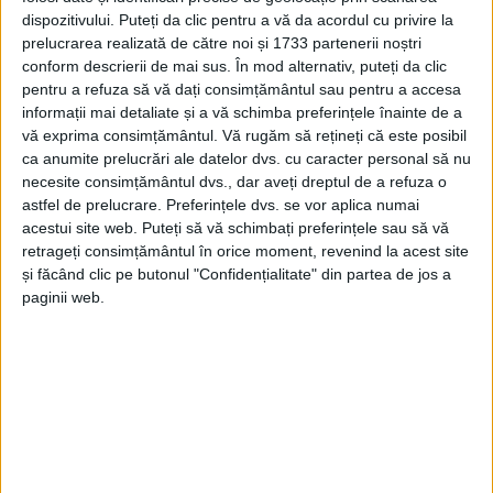
dispozitivului. Puteți da clic pentru a vă da acordul cu privire la
prelucrarea realizată de către noi și 1733 partenerii noștri
conform descrierii de mai sus. În mod alternativ, puteți da clic
pentru a refuza să vă dați consimțământul sau pentru a accesa
informații mai detaliate și a vă schimba preferințele înainte de a
vă exprima consimțământul.
Vă rugăm să rețineți că este posibil
ca anumite prelucrări ale datelor dvs. cu caracter personal să nu
necesite consimțământul dvs., dar aveți dreptul de a refuza o
Jandarmii cărășeni
povestesc cum au aflat și cum s-au
astfel de prelucrare. Preferințele dvs. se vor aplica numai
acestui site web. Puteți să vă schimbați preferințele sau să vă
implicat, în prima zi a acestei săptămâni, în acțiune:
retrageți consimțământul în orice moment, revenind la acest site
„Era ora 15.50, spre sfârșitul programului de lucru,
și făcând clic pe butonul "Confidențialitate" din partea de jos a
când telefonul din dispecerat a sunat. Erau
paginii web.
organizatorii campaniei „Solidari cu Ucraina.
Împreună pentru mame și copii“, care ne cereau să-i
ajutăm să încarce bunurile donate pentru cetățenii
ucraineni,
pentru cei ajunși pe teritoriul țării noastre.
În primele cinci minute s-au alăturat acestei