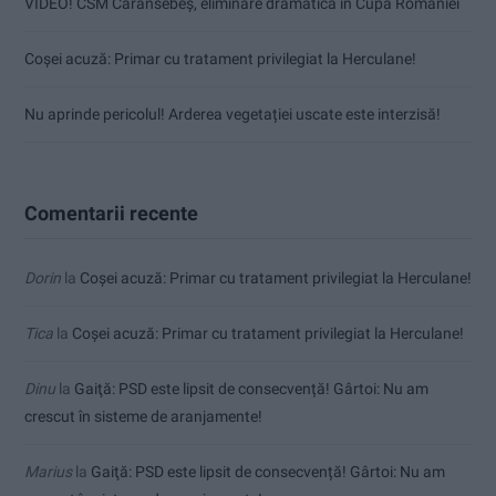
VIDEO! CSM Caransebeș, eliminare dramatică în Cupa României
Coșei acuză: Primar cu tratament privilegiat la Herculane!
Nu aprinde pericolul! Arderea vegetației uscate este interzisă!
Comentarii recente
Dorin
la
Coșei acuză: Primar cu tratament privilegiat la Herculane!
Tica
la
Coșei acuză: Primar cu tratament privilegiat la Herculane!
Dinu
la
Gaiţă: PSD este lipsit de consecvență! Gârtoi: Nu am
crescut în sisteme de aranjamente!
Marius
la
Gaiţă: PSD este lipsit de consecvență! Gârtoi: Nu am