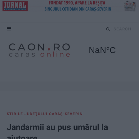
S
e
a
r
c
h
f
ŞTIRILE JUDEŢULUI CARAŞ-SEVERIN
o
Jandarmii au pus umărul la
r
ajutoare