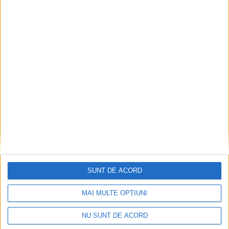
Mai puțini inspectori, mai puține controale
2026-08-06
SUNT DE ACORD
MAI MULTE OPȚIUNI
NU SUNT DE ACORD