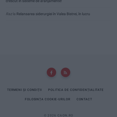
crescut în sisteme de aranjamente!
Raz
la
Relansarea siderurgiei în Valea Bistrei, în lucru
TERMENI ȘI CONDIȚII
POLITICA DE CONFIDENȚIALITATE
FOLOSINȚA COOKIE-URILOR
CONTACT
© 2026 CAON.RO