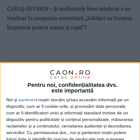
CARAȘ-SEVERIN – Și uniformele bleu-jandarm s-au
implicat în campania umanitară „Solidari cu Ucraina.
Împreună pentru mame și copii“!
Pentru noi, confidențialitatea dvs.
este importantă
Noi și
parteneri
i noștri stocăm și/sau accesăm informații pe un
dispozitiv, cum ar fi cookie-urile, și procesăm date personale,
cum ar fi identificatori unici și informații standard trimise de un
dispozitiv pentru publicitate și conținut personalizate, măsurarea
reclamelor și a conținutului, cercetarea audienței și dezvoltarea
serviciilor.
Cu permisiunea dvs., noi și partenerii noștri putem
folosi date și identificări precise de geolocație prin scanarea