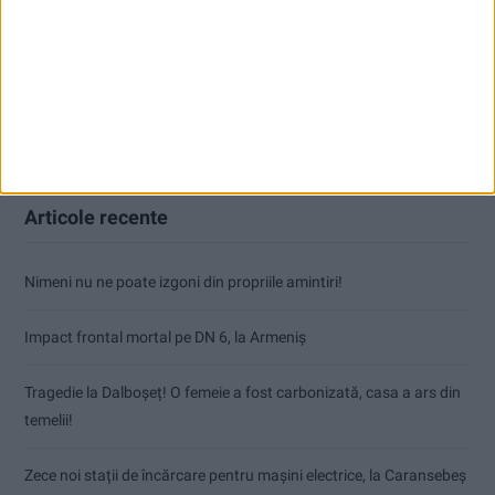
Articole recente
Nimeni nu ne poate izgoni din propriile amintiri!
Impact frontal mortal pe DN 6, la Armeniș
Tragedie la Dalboşeț! O femeie a fost carbonizată, casa a ars din
temelii!
Zece noi stații de încărcare pentru mașini electrice, la Caransebeș