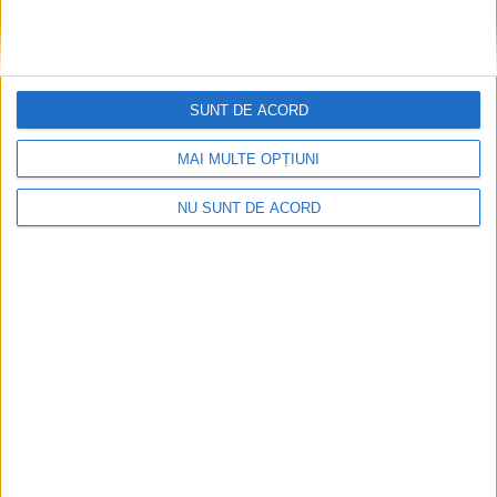
SUNT DE ACORD
MAI MULTE OPȚIUNI
Nimeni nu ne poate izgoni din propriile amintiri!
NU SUNT DE ACORD
2026-08-09