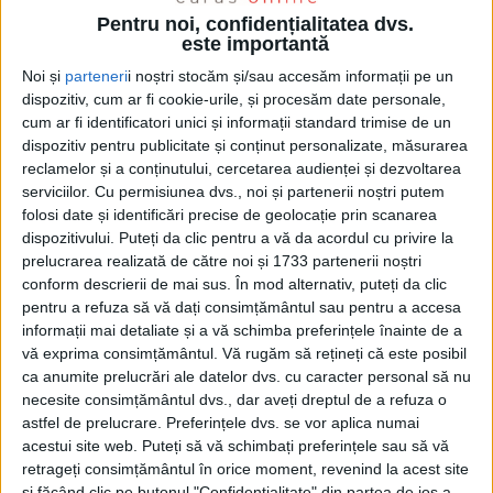
Pentru noi, confidențialitatea dvs.
este importantă
Noi și
parteneri
i noștri stocăm și/sau accesăm informații pe un
dispozitiv, cum ar fi cookie-urile, și procesăm date personale,
cum ar fi identificatori unici și informații standard trimise de un
dispozitiv pentru publicitate și conținut personalizate, măsurarea
reclamelor și a conținutului, cercetarea audienței și dezvoltarea
serviciilor.
Cu permisiunea dvs., noi și partenerii noștri putem
folosi date și identificări precise de geolocație prin scanarea
dispozitivului. Puteți da clic pentru a vă da acordul cu privire la
prelucrarea realizată de către noi și 1733 partenerii noștri
conform descrierii de mai sus. În mod alternativ, puteți da clic
pentru a refuza să vă dați consimțământul sau pentru a accesa
informații mai detaliate și a vă schimba preferințele înainte de a
Congresul, care a debutat azi şi continuă şi mâine,
vă exprima consimțământul.
Vă rugăm să rețineți că este posibil
ca anumite prelucrări ale datelor dvs. cu caracter personal să nu
reunește zeci de specialiști, reprezentanți ai
necesite consimțământul dvs., dar aveți dreptul de a refuza o
autorităților publice, companii de tehnologie,
astfel de prelucrare. Preferințele dvs. se vor aplica numai
universități și organizații internaționale, oferind o
acestui site web. Puteți să vă schimbați preferințele sau să vă
retrageți consimțământul în orice moment, revenind la acest site
platformă de dialog și colaborare pentru dezvoltarea
și făcând clic pe butonul "Confidențialitate" din partea de jos a