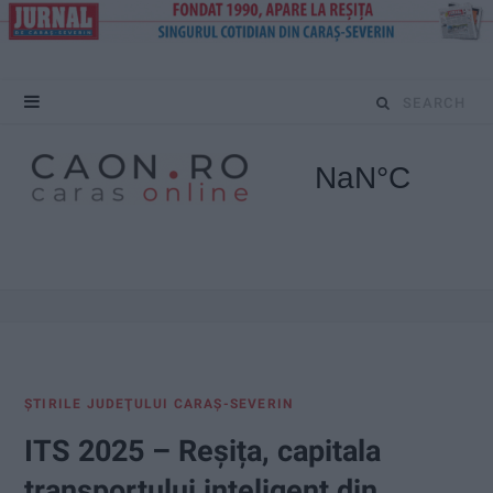
S
e
a
r
c
h
f
ŞTIRILE JUDEŢULUI CARAŞ-SEVERIN
o
ITS 2025 – Reșița, capitala
r
transportului inteligent din