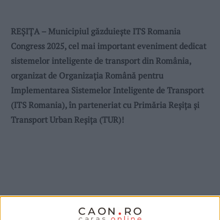
REȘIȚA – Municipiul găzduiește ITS Romania
Congress 2025, cel mai important eveniment dedicat
sistemelor inteligente de transport din România,
organizat de Organizația Română pentru
Implementarea Sistemelor Inteligente de Transport
(ITS Romania), în parteneriat cu Primăria Reșița și
Transport Urban Reșița (TUR)!