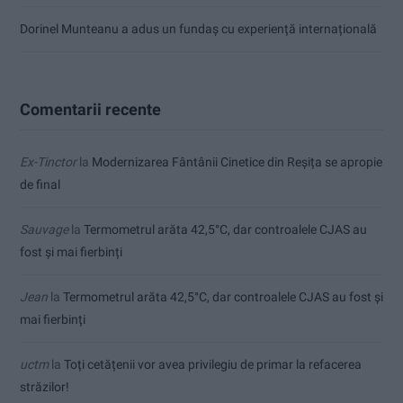
Dorinel Munteanu a adus un fundaș cu experiență internațională
Comentarii recente
Ex-Tinctor
la
Modernizarea Fântânii Cinetice din Reșița se apropie
de final
Sauvage
la
Termometrul arăta 42,5°C, dar controalele CJAS au
fost și mai fierbinți
Jean
la
Termometrul arăta 42,5°C, dar controalele CJAS au fost și
mai fierbinți
uctm
la
Toți cetățenii vor avea privilegiu de primar la refacerea
străzilor!