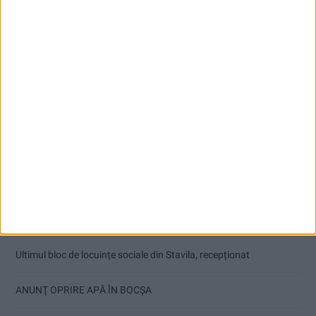
Articole recente
Ultimul bloc de locuințe sociale din Stavila, recepționat
ANUNŢ OPRIRE APĂ ÎN BOCȘA