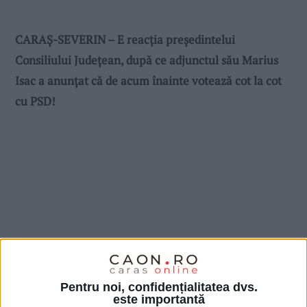
CARAȘ-SEVERIN – E reacția președintelui
Consiliului Județean, după ce adjunctul său Marius
Isac a anunțat că de acum înainte votează cot la cot
cu PSD!
Pentru noi, confidențialitatea dvs.
este importantă