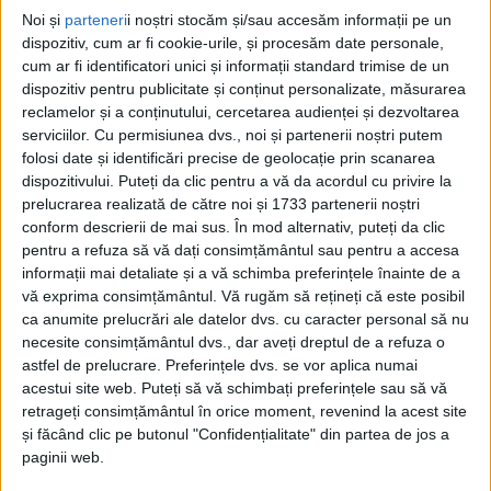
Noi și
parteneri
i noștri stocăm și/sau accesăm informații pe un
dispozitiv, cum ar fi cookie-urile, și procesăm date personale,
cum ar fi identificatori unici și informații standard trimise de un
dispozitiv pentru publicitate și conținut personalizate, măsurarea
reclamelor și a conținutului, cercetarea audienței și dezvoltarea
serviciilor.
Cu permisiunea dvs., noi și partenerii noștri putem
folosi date și identificări precise de geolocație prin scanarea
dispozitivului. Puteți da clic pentru a vă da acordul cu privire la
prelucrarea realizată de către noi și 1733 partenerii noștri
conform descrierii de mai sus. În mod alternativ, puteți da clic
pentru a refuza să vă dați consimțământul sau pentru a accesa
Se cuvine însă o scurtă recapitulare. În campania
informații mai detaliate și a vă schimba preferințele înainte de a
electorală pentru alegerile locale din 2020,
Marius
vă exprima consimțământul.
Vă rugăm să rețineți că este posibil
ca anumite prelucrări ale datelor dvs. cu caracter personal să nu
Isac
, supărat că n-a fost desemnat candidat din
necesite consimțământul dvs., dar aveți dreptul de a refuza o
partea liberalilor pentru funcția de primar, își pune
astfel de prelucrare. Preferințele dvs. se vor aplica numai
acestui site web. Puteți să vă schimbați preferințele sau să vă
piciorul în ghips, ca generalul Stănculescu la
retrageți consimțământul în orice moment, revenind la acest site
Revoluție, și este aproape absent din campanie.
și făcând clic pe butonul "Confidențialitate" din partea de jos a
paginii web.
Apare totuși pe ultimii metri și face campanie, foarte