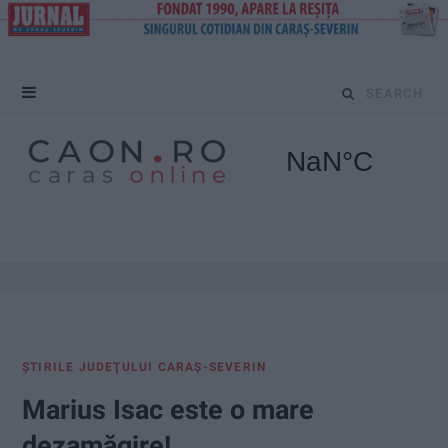
S
e
a
r
c
h
f
ŞTIRILE JUDEŢULUI CARAŞ-SEVERIN
o
Marius Isac este o mare
r
dezamăgire!