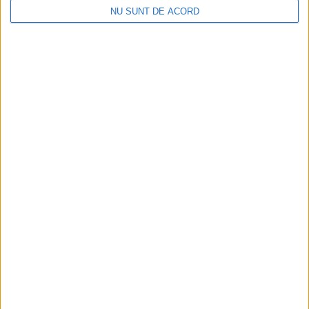
NU SUNT DE ACORD
ANUNŢ OPRIRE APĂ ÎN BOCȘA
2026-08-07