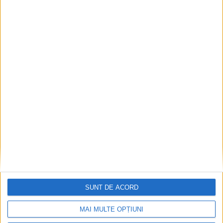
Ultimul bloc de locuințe sociale din Stavila,
recepționat
2026-08-07
SUNT DE ACORD
MAI MULTE OPȚIUNI