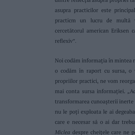
asupra practicilor este princip
practicm un lucru de multă 
cercetătorul
america
n Eriksen c
reflexiv
”.
Noi codăm informaţia în mintea 
o codăm în raport cu sursa, o
propriilor practici,
ne vom
reorga
mai
conta sursa informaţiei. „
A
transformarea cunoaşterii inerte 
nu le poţi exploata le ai degeaba
care
e necesar
să o ai dar trebui
Miclea
despre cheiţele care ne po