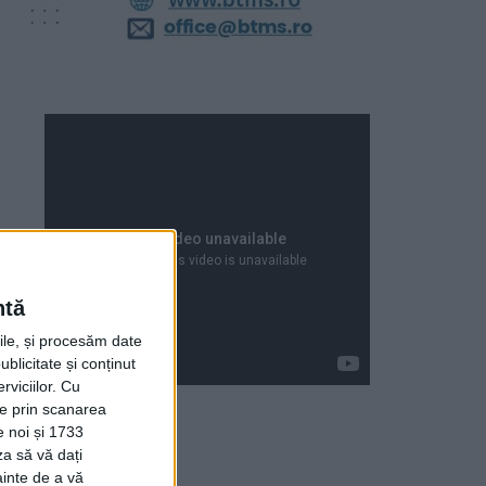
ntă
rile, și procesăm date
ublicitate și conținut
viciilor.
Cu
ție prin scanarea
e noi și 1733
za să vă dați
Articole recente
ainte de a vă