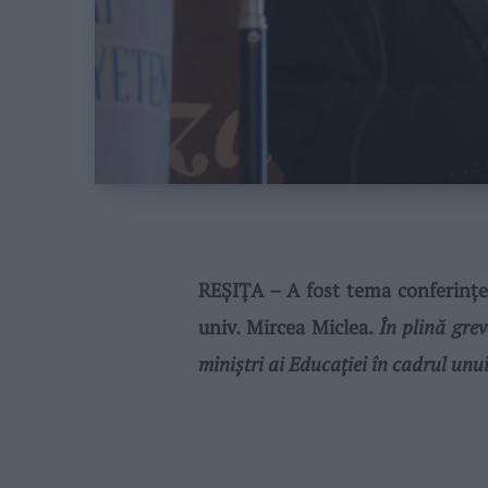
REŞIŢA – A fost tema conferinţei
univ. Mircea Miclea.
În plină grev
miniştri ai Educaţiei în cadrul un