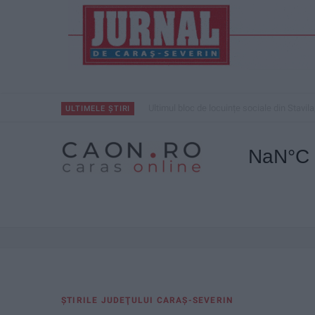
Ultimul bloc de locuințe sociale din Stavila
ULTIMELE ȘTIRI
ŞTIRILE JUDEŢULUI CARAŞ-SEVERIN