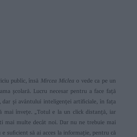
iciu public, însă
Mircea Miclea
o vede ca pe un
ama şcolară. Lucru necesar pentru a face faţă
dar şi avântului inteligenţei artificiale, în faţa
ă mai înveţe. „
T
otul e la un click distanţă, iar
 şti mai multe decât noi.
Dar
n
u ne trebuie mai
e suficient să ai acces la informaţie, pentru că