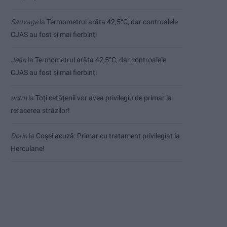
Sauvage
la
Termometrul arăta 42,5°C, dar controalele
CJAS au fost și mai fierbinți
Jean
la
Termometrul arăta 42,5°C, dar controalele
CJAS au fost și mai fierbinți
uctm
la
Toți cetățenii vor avea privilegiu de primar la
refacerea străzilor!
Dorin
la
Coșei acuză: Primar cu tratament privilegiat la
Herculane!