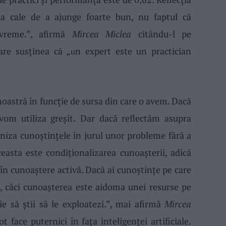
ala cale de a ajunge foarte bun,
nu faptul că
vreme.
”,
afirm
ă
Mircea Miclea
citându-l pe
are susţinea că „
n expert este un practician
u
noastră
în funcţie de sursa din care o avem
.
Dacă
vom
utiliz
a
greşit
.
Dar dacă reflectăm asupra
niz
a
cunoştinţele
în jurul unor probleme
fără a
ceasta
este
condiţionalizarea
cunoaşterii,
adică
în cunoaştere activă. Dacă ai cunoştinţe pe care
, căci cunoaşterea e
ste
aidoma unei
resurs
e
pe
e să ştii să le exploatezi.
”, mai afirmă
Mircea
t face puternici în fa
ţ
a inteligenţei artificiale
.