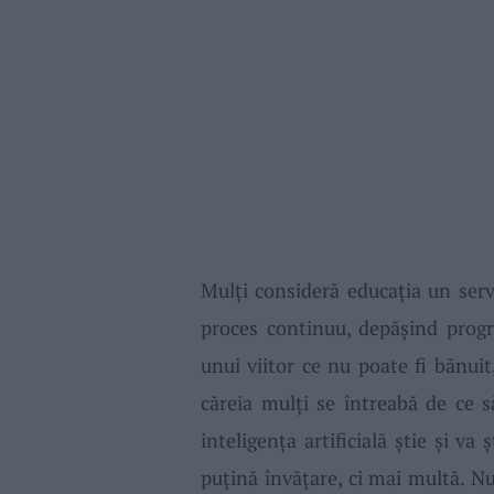
Mulţi consideră educaţia un serv
proces continuu, depăşind progr
unui viitor ce nu poate fi bănuit, 
căreia mulţi se întreabă de ce s
inteligenţa artificială ştie şi va
puţină învăţare,
ci
mai multă. Nu 