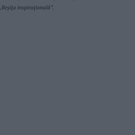
„
Reşiţa inspiraţională”.