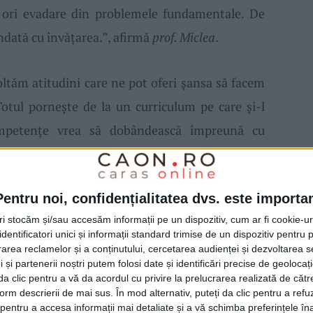
t ori evadare din problemele fundamentale.
De
dată cu învăţarea.”,
afirm
ă
prof.
Miclea
.
oltăm
atitudini care ne pot oferi şansa să facem
Totul porneşte de la
un curriculum
pe care şi-l
mpetenţe vre
a
să dobând
ească
împreună cu
e
v
a
deprinde
pentru a dobândi competenţele
 responsabilitate în învăţare şi reflecţia asupra
Pentru noi, confidențialitatea dvs. este importa
tri stocăm și/sau accesăm informații pe un dispozitiv, cum ar fi cookie-u
dentificatori unici și informații standard trimise de un dispozitiv pentru p
m merge în 100 de direcţi
i
din care vom culege
rea reclamelor și a conținutului, cercetarea audienței și dezvoltarea ser
 și partenerii noștri putem folosi date și identificări precise de geoloca
fără să învăţ
ă
m mare lucru, mai degrabă vom
i da clic pentru a vă da acordul cu privire la prelucrarea realizată de cătr
neşte
adevărata
învăţ
are,
făcându-ne
uşor de
form descrierii de mai sus. În mod alternativ, puteți da clic pentru a refu
entru a accesa informații mai detaliate și a vă schimba preferințele în