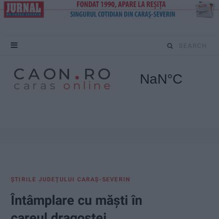
S
e
a
r
c
h
f
ŞTIRILE JUDEŢULUI CARAŞ-SEVERIN
o
Întâmplare cu măști în
r
careul dragostei