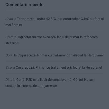
Comentarii recente
Jean
la
Termometrul arăta 42,5°C, dar controalele CJAS au fost și
mai fierbinți
uctm
la
Toți cetățenii vor avea privilegiu de primar la refacerea
străzilor!
Dorin
la
Coșei acuză: Primar cu tratament privilegiat la Herculane!
Tica
la
Coșei acuză: Primar cu tratament privilegiat la Herculane!
Dinu
la
Gaiţă: PSD este lipsit de consecvență! Gârtoi: Nu am
crescut în sisteme de aranjamente!