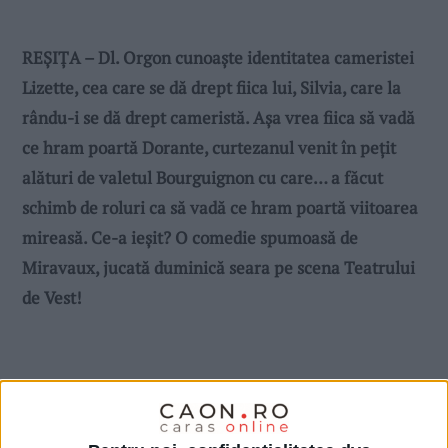
REȘIȚA – Dl. Orgon cunoaște identitatea cameristei
Lizette, cea care se dă drept fiica lui, Silvia, care la
rându-i se dă drept cameristă. Așa vrea fiica să vadă
ce hram poartă Dorante, curtezanul venit în pețit
alături de valetul Bourguignon cu care… a făcut
schimb de roluri ca să vadă ce hram poartă viitoarea
mireasă. Ce-a ieșit? O comedie spumoasă de
Miravaux, jucată duminică seara pe scena Teatrului
de Vest!