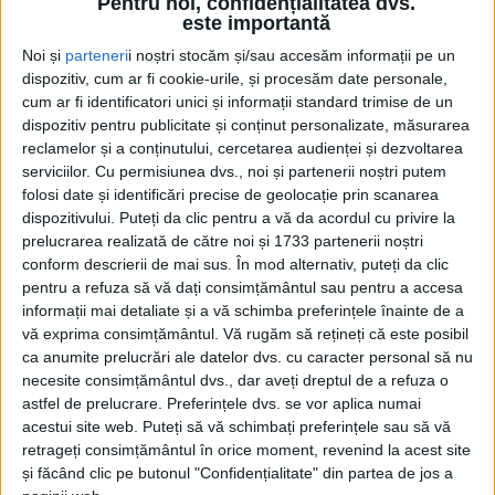
Pentru noi, confidențialitatea dvs.
este importantă
Noi și
parteneri
i noștri stocăm și/sau accesăm informații pe un
dispozitiv, cum ar fi cookie-urile, și procesăm date personale,
cum ar fi identificatori unici și informații standard trimise de un
dispozitiv pentru publicitate și conținut personalizate, măsurarea
reclamelor și a conținutului, cercetarea audienței și dezvoltarea
serviciilor.
Cu permisiunea dvs., noi și partenerii noștri putem
folosi date și identificări precise de geolocație prin scanarea
dispozitivului. Puteți da clic pentru a vă da acordul cu privire la
prelucrarea realizată de către noi și 1733 partenerii noștri
conform descrierii de mai sus. În mod alternativ, puteți da clic
pentru a refuza să vă dați consimțământul sau pentru a accesa
informații mai detaliate și a vă schimba preferințele înainte de a
vă exprima consimțământul.
Vă rugăm să rețineți că este posibil
ca anumite prelucrări ale datelor dvs. cu caracter personal să nu
necesite consimțământul dvs., dar aveți dreptul de a refuza o
astfel de prelucrare. Preferințele dvs. se vor aplica numai
acestui site web. Puteți să vă schimbați preferințele sau să vă
În căsnicie, ai nevoie mai degrabă de un om înțelept.
retrageți consimțământul în orice moment, revenind la acest site
Dacă e frumos, de obicei bărbatul frumos e prost.
și făcând clic pe butonul "Confidențialitate" din partea de jos a