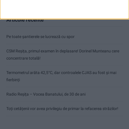
Articole recente
Pe toate șantierele se lucrează cu spor
CSM Reșița, primul examen în deplasare! Dorinel Munteanu cere
concentrare totală!
Termometrul arăta 42,5°C, dar controalele CJAS au fost și mai
fierbinți
Radio Reșița – Vocea Banatului, de 30 de ani
Toți cetățenii vor avea privilegiu de primar la refacerea străzilor!