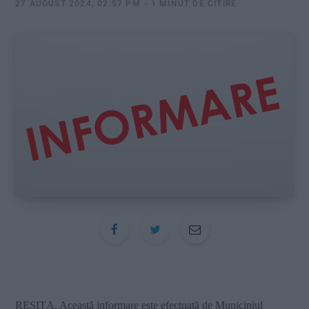
:
27 AUGUST 2024, 02:57 PM
1 MINUT DE CITIRE
REȘIȚA. Această informare este efectuată de Municipiul