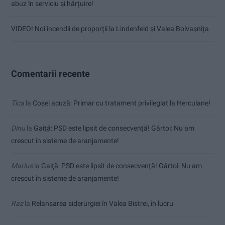
abuz în serviciu și hărțuire!
VIDEO! Noi incendii de proporții la Lindenfeld și Valea Bolvașnița
Comentarii recente
Tica
la
Coșei acuză: Primar cu tratament privilegiat la Herculane!
Dinu
la
Gaiţă: PSD este lipsit de consecvență! Gârtoi: Nu am
crescut în sisteme de aranjamente!
Marius
la
Gaiţă: PSD este lipsit de consecvență! Gârtoi: Nu am
crescut în sisteme de aranjamente!
Raz
la
Relansarea siderurgiei în Valea Bistrei, în lucru