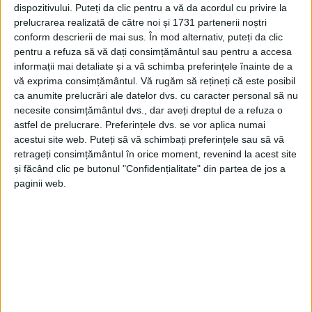
dispozitivului. Puteți da clic pentru a vă da acordul cu privire la
prelucrarea realizată de către noi și 1731 partenerii noștri
conform descrierii de mai sus. În mod alternativ, puteți da clic
pentru a refuza să vă dați consimțământul sau pentru a accesa
informații mai detaliate și a vă schimba preferințele înainte de a
vă exprima consimțământul.
Vă rugăm să rețineți că este posibil
ca anumite prelucrări ale datelor dvs. cu caracter personal să nu
necesite consimțământul dvs., dar aveți dreptul de a refuza o
astfel de prelucrare. Preferințele dvs. se vor aplica numai
acestui site web. Puteți să vă schimbați preferințele sau să vă
retrageți consimțământul în orice moment, revenind la acest site
și făcând clic pe butonul "Confidențialitate" din partea de jos a
paginii web.
Ca rezultat al procesului de producţie vor rezulta permanent
următoarele ape uzate: ape menajere, ce se vor evacua în
rețeaua de canalizare a localității Văliug .
Această solicitare de aviz este conformă cu prevederile Legii