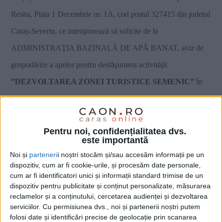
Resita
, Piața 1 Decembrie nr. 1A, cod poștal 327415 din județul
Caraș-Severin
, ce intenţionează să solicite de la
ADMINISTRAŢIA BAZINALĂ DE APĂ BANAT, aviz de
gospodărire a apelor pentru desfăşurarea activităţii
”DEZVOLTAREA ZONEI TURISTICE SEMENIC”
în
intravilanul localității Văliug
, jud. Caraș – Severin
.
Această
investiţie este
nouă.
Pentru noi, confidențialitatea dvs.
este importantă
Noi și
parteneri
i noștri stocăm și/sau accesăm informații pe un
dispozitiv, cum ar fi cookie-urile, și procesăm date personale,
cum ar fi identificatori unici și informații standard trimise de un
dispozitiv pentru publicitate și conținut personalizate, măsurarea
reclamelor și a conținutului, cercetarea audienței și dezvoltarea
serviciilor.
Cu permisiunea dvs., noi și partenerii noștri putem
folosi date și identificări precise de geolocație prin scanarea