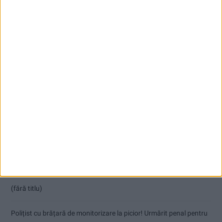
Articole recente
Coșei acuză: Primar cu tratament privilegiat la Herculane!
Nu aprinde pericolul! Arderea vegetației uscate este interzisă!
(fără titlu)
Polițist cu brățară de monitorizare la picior! Urmărit penal pentru