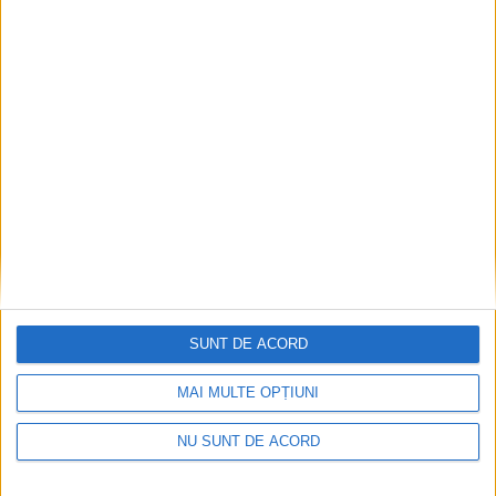
Nu aprinde pericolul! Arderea vegetației uscate
este interzisă!
2026-08-05
SUNT DE ACORD
MAI MULTE OPȚIUNI
NU SUNT DE ACORD