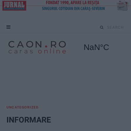
S
e
a
r
c
h
f
UNCATEGORIZED
o
INFORMARE
r