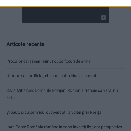
Articole recente
Procuror cărășean reținut după focuri de armă
Natural sau artificial, chiar nu stăm bine cu sporul
Silvia Mihalcea: Domnule Bolojan, România trebuie salvată, nu
Fritz!
Și băut, și cu permisul suspendat, la volan prin Reșița
Ioan Popa: România rămâne în zona investițiilor, dar perspectiva