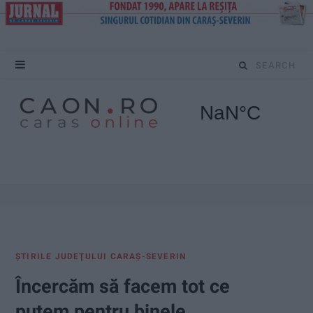
S
e
a
r
c
h
f
ŞTIRILE JUDEŢULUI CARAŞ-SEVERIN
o
Încercăm să facem tot ce
r
putem pentru binele