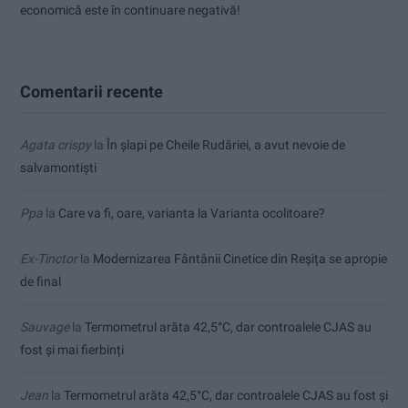
economică este în continuare negativă!
Comentarii recente
Agata crispy
la
În șlapi pe Cheile Rudăriei, a avut nevoie de
salvamontiști
Ppa
la
Care va fi, oare, varianta la Varianta ocolitoare?
Ex-Tinctor
la
Modernizarea Fântânii Cinetice din Reșița se apropie
de final
Sauvage
la
Termometrul arăta 42,5°C, dar controalele CJAS au
fost și mai fierbinți
Jean
la
Termometrul arăta 42,5°C, dar controalele CJAS au fost și