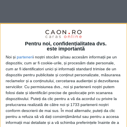
Pentru noi, confidențialitatea dvs.
este importantă
Noi și
parteneri
i noștri stocăm și/sau accesăm informații pe un
dispozitiv, cum ar fi cookie-urile, și procesăm date personale,
cum ar fi identificatori unici și informații standard trimise de un
dispozitiv pentru publicitate și conținut personalizate, măsurarea
reclamelor și a conținutului, cercetarea audienței și dezvoltarea
serviciilor.
Cu permisiunea dvs., noi și partenerii noștri putem
folosi date și identificări precise de geolocație prin scanarea
dispozitivului. Puteți da clic pentru a vă da acordul cu privire la
„Proiectul în desfășurare ar fi amplasarea a două
prelucrarea realizată de către noi și 1733 partenerii noștri
conform descrierii de mai sus. În mod alternativ, puteți da clic
stații de încărcare pentru vehicule electrice. Suntem
pentru a refuza să vă dați consimțământul sau pentru a accesa
în faza de achiziționare a acestor stații.“, a declarat
informații mai detaliate și a vă schimba preferințele înainte de a