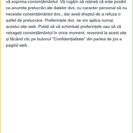
vă exprima consimțământul.
Vă rugăm să rețineți că este posibil
Mihai Otiman
, precizând că finanțarea, de
ca anumite prelucrări ale datelor dvs. cu caracter personal să nu
aproximativ 600.000 de lei, este asigurată prin
necesite consimțământul dvs., dar aveți dreptul de a refuza o
Administrația Fondului pentru Mediu (AFM). În ceea
astfel de prelucrare. Preferințele dvs. se vor aplica numai
acestui site web. Puteți să vă schimbați preferințele sau să vă
ce privește iluminatul public, edilul a subliniat că
retrageți consimțământul în orice moment, revenind la acest site
„am schimbat 186 de lămpi cu LED, tot prin AFM.
și făcând clic pe butonul "Confidențialitate" din partea de jos a
paginii web.
Suma e undeva la 714.000 de lei. Așteptăm doar să se
instaleze sistemul de telegestiune și am depus deja o
cerere de plată către AFM.“
De asemenea, administrația locală a investit în
energie regenerabilă: „Am început anul trecut să
amplasăm și am amplasat 37 de stâlpi cu lămpi
solare. Vrem să amplasăm acești stâlpi la fiecare
moară și pe traseul morilor de apă. E un plus de
valoare!“