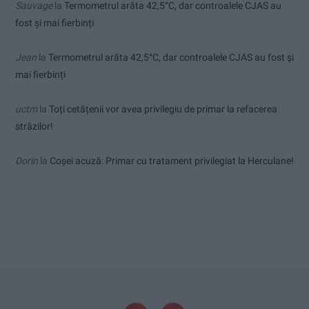
Sauvage
la
Termometrul arăta 42,5°C, dar controalele CJAS au
fost și mai fierbinți
Jean
la
Termometrul arăta 42,5°C, dar controalele CJAS au fost și
mai fierbinți
uctm
la
Toți cetățenii vor avea privilegiu de primar la refacerea
străzilor!
Dorin
la
Coșei acuză: Primar cu tratament privilegiat la Herculane!