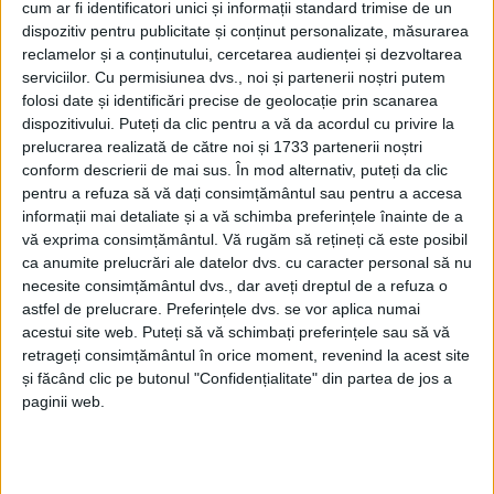
cum ar fi identificatori unici și informații standard trimise de un
dispozitiv pentru publicitate și conținut personalizate, măsurarea
reclamelor și a conținutului, cercetarea audienței și dezvoltarea
serviciilor.
Cu permisiunea dvs., noi și partenerii noștri putem
folosi date și identificări precise de geolocație prin scanarea
dispozitivului. Puteți da clic pentru a vă da acordul cu privire la
prelucrarea realizată de către noi și 1733 partenerii noștri
conform descrierii de mai sus. În mod alternativ, puteți da clic
pentru a refuza să vă dați consimțământul sau pentru a accesa
informații mai detaliate și a vă schimba preferințele înainte de a
vă exprima consimțământul.
Vă rugăm să rețineți că este posibil
ca anumite prelucrări ale datelor dvs. cu caracter personal să nu
necesite consimțământul dvs., dar aveți dreptul de a refuza o
astfel de prelucrare. Preferințele dvs. se vor aplica numai
acestui site web. Puteți să vă schimbați preferințele sau să vă
retrageți consimțământul în orice moment, revenind la acest site
și făcând clic pe butonul "Confidențialitate" din partea de jos a
paginii web.
În cel mai scurt timp, constructorul va demara
lucrările la această unitate de învăţământ cu tradiţie