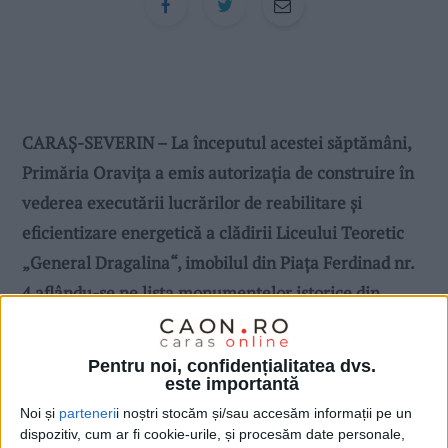
CARAŞ-SEVERIN – La începutul acestei săptămâni,
Primăria Oraviţa a emis autorizaţia de construire în
vederea executării lucrărilor de reabilitare şi
eficientizare energetică a clădirii Liceului Teoretic
„General Dragalina“, imobilul din Piaţa Ferdinad nr.
4 aflându-se pe lista monumentelor istorice din
judeţul Caraş-Severin!
Pentru noi, confidențialitatea dvs.
este importantă
Noi și
parteneri
i noștri stocăm și/sau accesăm informații pe un
dispozitiv, cum ar fi cookie-urile, și procesăm date personale,