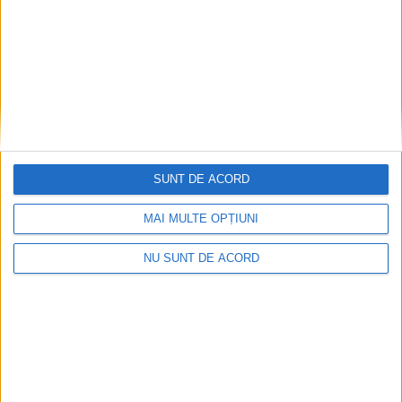
SUNT DE ACORD
MAI MULTE OPȚIUNI
NU SUNT DE ACORD
Doi studenți ai Universității „Aurel Vlaicu” din
Arad, medaliați cu aur la Cupa Mondială
2026-08-08