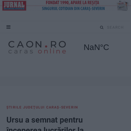
S
e
a
r
c
h
f
ŞTIRILE JUDEŢULUI CARAŞ-SEVERIN
o
Ursu a semnat pentru
r
începerea lucrărilor la