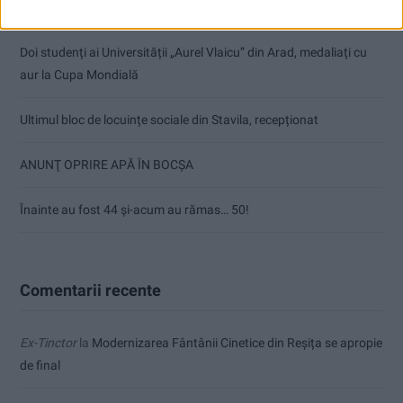
Care va fi, oare, varianta la Varianta ocolitoare?
Doi studenți ai Universității „Aurel Vlaicu” din Arad, medaliați cu
aur la Cupa Mondială
Ultimul bloc de locuințe sociale din Stavila, recepționat
ANUNŢ OPRIRE APĂ ÎN BOCȘA
Înainte au fost 44 și-acum au rămas… 50!
Comentarii recente
Ex-Tinctor
la
Modernizarea Fântânii Cinetice din Reșița se apropie
de final