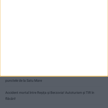
Articole recente
Dorinel Munteanu a adus un fundaș cu experiență internațională
Egal pentru Narcisa Zervești în primul amical al verii
Dorinel Munteanu: Am câștigat prin muncă și implicare totală!
CSM Reșița a rezolvat meciul în două minute și a plecat cu toate
punctele de la Satu Mare
Accident mortal între Reșița și Berzovia! Autoturism și TIR în
flăcări!