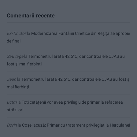
Comentarii recente
Ex-Tinctor
la
Modernizarea Fântânii Cinetice din Reșița se apropie
de final
Sauvage
la
Termometrul arăta 42,5°C, dar controalele CJAS au
fost și mai fierbinți
Jean
la
Termometrul arăta 42,5°C, dar controalele CJAS au fost și
mai fierbinți
uctm
la
Toți cetățenii vor avea privilegiu de primar la refacerea
străzilor!
Dorin
la
Coșei acuză: Primar cu tratament privilegiat la Herculane!