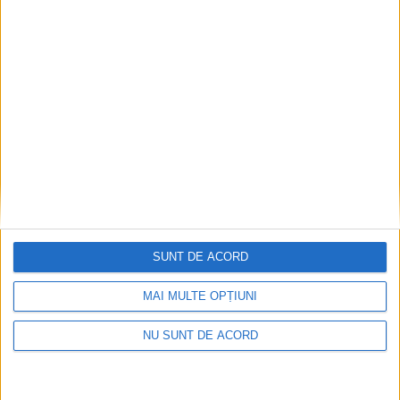
Parcul Tricolorului, de mai bine de jumătate de an
în șantier
2026-08-08
SUNT DE ACORD
MAI MULTE OPȚIUNI
NU SUNT DE ACORD
Care va fi, oare, varianta la Varianta ocolitoare?