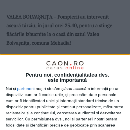
VALEA BOLVAȘNIȚA – Pompierii au intervenit
aseară târziu, în jurul orei 23.40, pentru a stinge
flăcările izbucnite la o casă din satul Valea
Bolvașnița, comuna Mehadia!
Pentru noi, confidențialitatea dvs.
este importantă
Noi și
parteneri
i noștri stocăm și/sau accesăm informații pe un
dispozitiv, cum ar fi cookie-urile, și procesăm date personale,
cum ar fi identificatori unici și informații standard trimise de un
dispozitiv pentru publicitate și conținut personalizate, măsurarea
reclamelor și a conținutului, cercetarea audienței și dezvoltarea
serviciilor.
Cu permisiunea dvs., noi și partenerii noștri putem
folosi date și identificări precise de geolocație prin scanarea