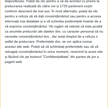
dispozitivului. Puteți da clic pentru a vă da acordul cu privire la
prelucrarea realizată de către noi și 1733 partenerii noștri
conform descrierii de mai sus. În mod alternativ, puteți da clic
pentru a refuza să vă dați consimțământul sau pentru a accesa
informații mai detaliate și a vă schimba preferințele înainte de a
vă exprima consimțământul.
Vă rugăm să rețineți că este posibil
ca anumite prelucrări ale datelor dvs. cu caracter personal să nu
necesite consimțământul dvs., dar aveți dreptul de a refuza o
astfel de prelucrare. Preferințele dvs. se vor aplica numai
acestui site web. Puteți să vă schimbați preferințele sau să vă
retrageți consimțământul în orice moment, revenind la acest site
și făcând clic pe butonul "Confidențialitate" din partea de jos a
La fața locului au acționat echipaje din cadrul
paginii web.
Punctului de Lucru
Băile Herculane
cu 1 ASAS
(autospecială pentru stingere cu apă și spumă),
Detașamentul de
Pompieri Caransebes
cu 2 ASAS și
Detașamentul
Orșova
(ISU Mehedinti) cu 1 ASAS.
Focul
a mistuit acoperișul unei case pe o suprafață de
aproximativ 300 de metri pătrați și o anexă a