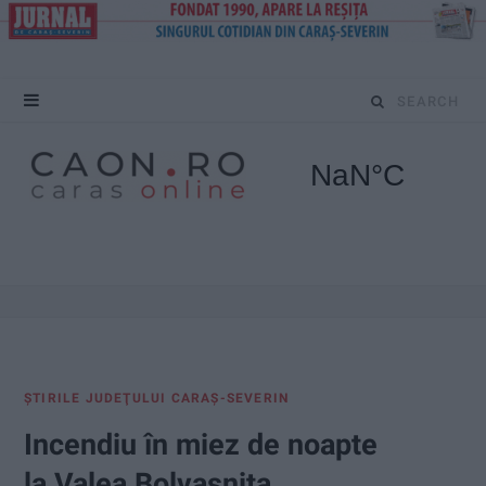
S
e
a
r
c
h
f
ŞTIRILE JUDEŢULUI CARAŞ-SEVERIN
o
Incendiu în miez de noapte
r
la Valea Bolvașnița