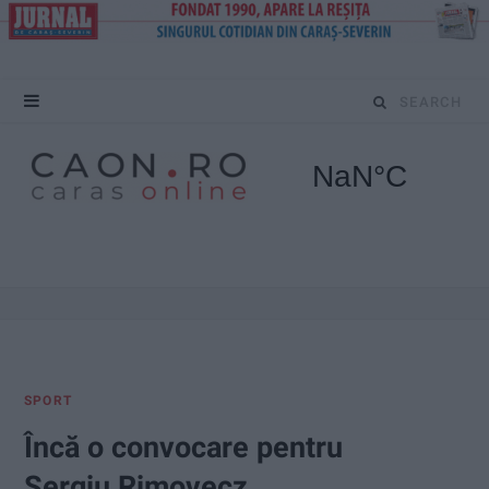
S
e
a
r
c
h
f
SPORT
o
Încă o convocare pentru
r
Sergiu Rimovecz