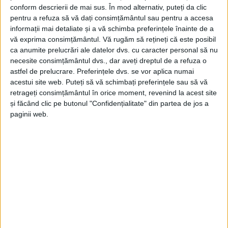
conform descrierii de mai sus. În mod alternativ, puteți da clic
pentru a refuza să vă dați consimțământul sau pentru a accesa
informații mai detaliate și a vă schimba preferințele înainte de a
vă exprima consimțământul.
Vă rugăm să rețineți că este posibil
ca anumite prelucrări ale datelor dvs. cu caracter personal să nu
necesite consimțământul dvs., dar aveți dreptul de a refuza o
astfel de prelucrare. Preferințele dvs. se vor aplica numai
acestui site web. Puteți să vă schimbați preferințele sau să vă
retrageți consimțământul în orice moment, revenind la acest site
și făcând clic pe butonul "Confidențialitate" din partea de jos a
paginii web.
„
Selecționata Under 20
a României va disputa în luna
octombrie două meciuri de pregătire, cu Anglia (12
octombrie – București) și Norvegia (16 octombrie –
Fredrikstad). Ambele partide fac parte din turneul