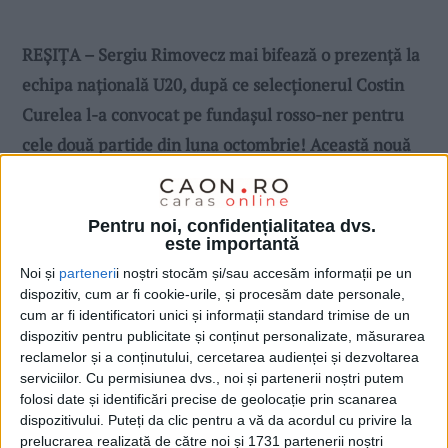
REȘIȚA – Sergiu Rimovecz mai bifează o prezență la
echipa națională U20, după ce selecționerul Costin
Curelea l-a convocat pe fundașul rosso-ner pentru
cele două partide din luna octombrie! Această nouă
selecție este deja un semn că tânărul fotbalist din
lotul Reșiței este tot mai apreciat la nivelul echipei
Pentru noi, confidențialitatea dvs.
naționale de tineret!
este importantă
Noi și
parteneri
i noștri stocăm și/sau accesăm informații pe un
dispozitiv, cum ar fi cookie-urile, și procesăm date personale,
cum ar fi identificatori unici și informații standard trimise de un
dispozitiv pentru publicitate și conținut personalizate, măsurarea
reclamelor și a conținutului, cercetarea audienței și dezvoltarea
serviciilor.
Cu permisiunea dvs., noi și partenerii noștri putem
folosi date și identificări precise de geolocație prin scanarea
dispozitivului. Puteți da clic pentru a vă da acordul cu privire la
prelucrarea realizată de către noi și 1731 partenerii noștri