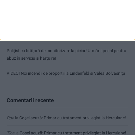
Coșei acuză: Primar cu tratament privilegiat la Herculane!
Nu aprinde pericolul! Arderea vegetației uscate este interzisă!
(fără titlu)
Polițist cu brățară de monitorizare la picior! Urmărit penal pentru
abuz în serviciu și hărțuire!
VIDEO! Noi incendii de proporții la Lindenfeld și Valea Bolvașnița
Comentarii recente
Ppa
la
Coșei acuză: Primar cu tratament privilegiat la Herculane!
Tica
la
Coșei acuză: Primar cu tratament privilegiat la Herculane!