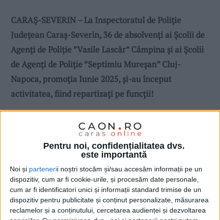
CARAŞ-SEVERIN – La Inspectoratul de Poliție
Județean Caraș-Severin, 36 de absolvenţi ai Şcolii de
Agenţi de Poliţie ”Vasile Lascăr” Câmpina și ai Școlii
de Agenți de Poliție ”Septimiu Mureșan” Cluj-
Napoca, promoţia Iunie 2025, și-au început
activitatea, fiind repartizați pe funcţii!
Pentru noi, confidențialitatea dvs.
este importantă
Noi și
parteneri
i noștri stocăm și/sau accesăm informații pe un
dispozitiv, cum ar fi cookie-urile, și procesăm date personale,
cum ar fi identificatori unici și informații standard trimise de un
dispozitiv pentru publicitate și conținut personalizate, măsurarea
reclamelor și a conținutului, cercetarea audienței și dezvoltarea