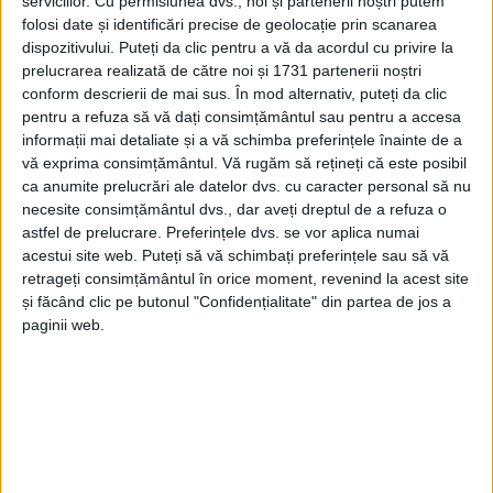
serviciilor.
Cu permisiunea dvs., noi și partenerii noștri putem
folosi date și identificări precise de geolocație prin scanarea
dispozitivului. Puteți da clic pentru a vă da acordul cu privire la
prelucrarea realizată de către noi și 1731 partenerii noștri
conform descrierii de mai sus. În mod alternativ, puteți da clic
pentru a refuza să vă dați consimțământul sau pentru a accesa
informații mai detaliate și a vă schimba preferințele înainte de a
vă exprima consimțământul.
Vă rugăm să rețineți că este posibil
ca anumite prelucrări ale datelor dvs. cu caracter personal să nu
necesite consimțământul dvs., dar aveți dreptul de a refuza o
astfel de prelucrare. Preferințele dvs. se vor aplica numai
acestui site web. Puteți să vă schimbați preferințele sau să vă
retrageți consimțământul în orice moment, revenind la acest site
și făcând clic pe butonul "Confidențialitate" din partea de jos a
Repartiția s-a efectuat în ordinea mediilor de
paginii web.
absolvire, pe funcţiile vacante existente la structurile
de
Poliție Rutieră
și în cadrul structurilor de
Ordine
Publică
din mediul urban și rural. Noii oameni ai legii
vor beneficia de sprijinul tutorilor profesionali, până
la împlinirea perioadei de tutelă, timp în care vor