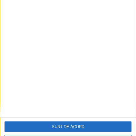
Fântâna Cinetică din Reșița împlinește 42 de ani!
2026-08-06
Mai puțini inspectori, mai puține controale
2026-08-06
SUNT DE ACORD