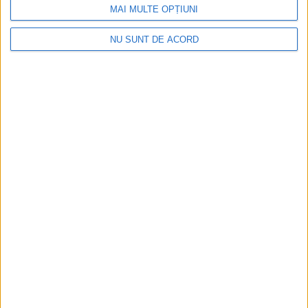
MAI MULTE OPȚIUNI
NU SUNT DE ACORD
Coșei acuză: Primar cu tratament privilegiat la
Herculane!
2026-08-05