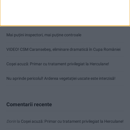
Articole recente
Fântâna Cinetică din Reșița împlinește 42 de ani!
Mai puțini inspectori, mai puține controale
VIDEO! CSM Caransebeș, eliminare dramatică în Cupa României
Coșei acuză: Primar cu tratament privilegiat la Herculane!
Nu aprinde pericolul! Arderea vegetației uscate este interzisă!
Comentarii recente
Dorin
la
Coșei acuză: Primar cu tratament privilegiat la Herculane!