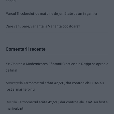
flăcări!
Parcul Tricolorului, de mai bine de jumătate de an în șantier
Care va fi, oare, varianta la Varianta ocolitoare?
Comentarii recente
Ex-Tinctor
la
Modernizarea Fântânii Cinetice din Reșița se apropie
de final
Sauvage
la
Termometrul arăta 42,5°C, dar controalele CJAS au
fost și mai fierbinți
Jean
la
Termometrul arăta 42,5°C, dar controalele CJAS au fost și
mai fierbinți