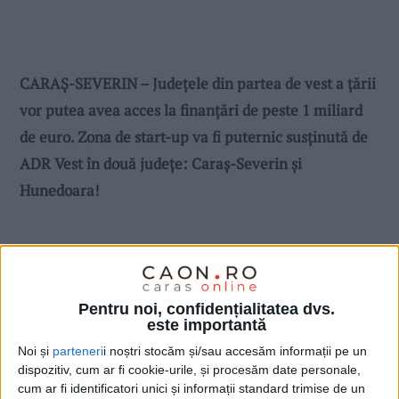
CARAŞ-SEVERIN – Judeţele din partea de vest a ţării
vor putea avea acces la finanţări de peste 1 miliard
de euro. Zona de start-up va fi puternic susţinută de
ADR Vest în două judeţe: Caraş-Severin şi
Hunedoara!
Pentru noi, confidențialitatea dvs.
este importantă
Noi și
parteneri
i noștri stocăm și/sau accesăm informații pe un
dispozitiv, cum ar fi cookie-urile, și procesăm date personale,
cum ar fi identificatori unici și informații standard trimise de un