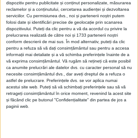
dispozitiv pentru publicitate și conținut personalizate, măsurarea
reclamelor și a conținutului, cercetarea audienței și dezvoltarea
serviciilor.
Cu permisiunea dvs., noi și partenerii noștri putem
folosi date și identificări precise de geolocație prin scanarea
dispozitivului. Puteți da clic pentru a vă da acordul cu privire la
prelucrarea realizată de către noi și 1733 partenerii noștri
conform descrierii de mai sus. În mod alternativ, puteți da clic
pentru a refuza să vă dați consimțământul sau pentru a accesa
informații mai detaliate și a vă schimba preferințele înainte de a
vă exprima consimțământul.
Vă rugăm să rețineți că este posibil
ca anumite prelucrări ale datelor dvs. cu caracter personal să nu
necesite consimțământul dvs., dar aveți dreptul de a refuza o
astfel de prelucrare. Preferințele dvs. se vor aplica numai
acestui site web. Puteți să vă schimbați preferințele sau să vă
retrageți consimțământul în orice moment, revenind la acest site
Odată cu noul Program Operațional Regional se
și făcând clic pe butonul "Confidențialitate" din partea de jos a
deschide o serie de noi oportunități pentru Regiunea
paginii web.
Vest. Peste 1,1 miliarde de euro vor putea fi accesați
din județele Arad,
Caraș-Severin,
Hunedoara și Timiș,
iar liniile de finanțare au fost gândite astfel încât să