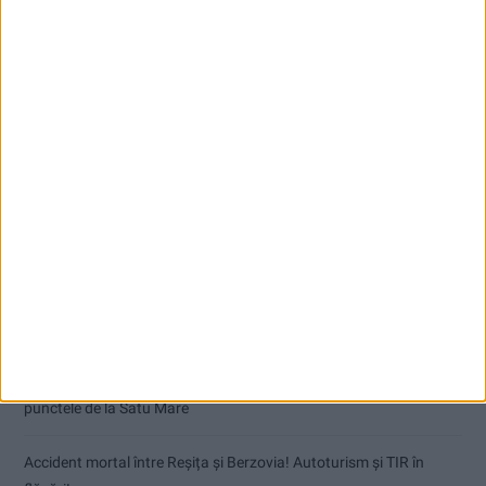
Articole recente
Dorinel Munteanu: Am câștigat prin muncă și implicare totală!
CSM Reșița a rezolvat meciul în două minute și a plecat cu toate
punctele de la Satu Mare
Accident mortal între Reșița și Berzovia! Autoturism și TIR în