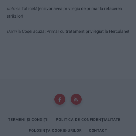
uctm
la
Toți cetățenii vor avea privilegiu de primar la refacerea
străzilor!
Dorin
la
Coșei acuză: Primar cu tratament privilegiat la Herculane!
TERMENI ȘI CONDIȚII
POLITICA DE CONFIDENȚIALITATE
FOLOSINȚA COOKIE-URILOR
CONTACT