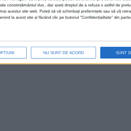
te consimțământul dvs., dar aveți dreptul de a refuza o astfel de prelu
umai acestui site web. Puteți să vă schimbați preferințele sau să vă ret
e
transportul din Poiana Mărului
și despre
nind la acest site și făcând clic pe butonul "Confidențialitate" din parte
site-ul
www.weski.ro
!
ăţi, noi vrem să dezvoltăm zona turistică a
OPȚIUNI
NU SUNT DE ACORD
SUNT 
acem asta cât mai bine!“, ne-a mai spus