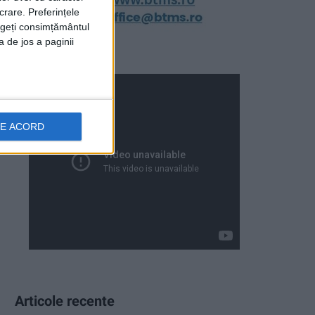
crare. Preferințele
rageți consimțământul
a de jos a paginii
DE ACORD
Articole recente