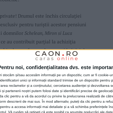
private! Drumul este închis circulației
 exclusiv pentru turiștii acestor pensiuni
ţii domnilor
Schelean, Miron si Luca
ce au contribuit parţial la achiziţia
vehicul se va face pe baza unei brățări de
utea fi achiziționată contra cost de la
nui drum dus-întors va fi de 40 de lei pentru
Pentru noi, confidențialitatea dvs. este importa
 Va fi de altfel singurul mod de a urca în
tri stocăm și/sau accesăm informații pe un dispozitiv, cum ar fi cookie-u
dentificatori unici și informații standard trimise de un dispozitiv pentru p
ransport si lipsa casei de marcat fiscale la
rea reclamelor și a conținutului, cercetarea audienței și dezvoltarea ser
 și partenerii noștri putem folosi date și identificări precise de geoloca
egulă. Pe viitor vom analiza includerea altor
i da clic pentru a vă da acordul cu privire la prelucrarea realizată de cătr
m, cât și preluarea altor turiști de la stația
form descrierii de mai sus. În mod alternativ, puteți da clic pentru a refu
entru a accesa informații mai detaliate și a vă schimba preferințele în
unca, managerul weSki-Muntele Mic.
ntul.
Vă rugăm să rețineți că este posibil ca anumite prelucrări ale date