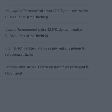
Sauvage
la
Termometrul arăta 42,5°C, dar controalele
CJAS au fost și mai fierbinți
Jean
la
Termometrul arăta 42,5°C, dar controalele
CJAS au fost și mai fierbinți
uctm
la
Toți cetățenii vor avea privilegiu de primar la
refacerea străzilor!
Dorin
la
Coșei acuză: Primar cu tratament privilegiat la
Herculane!