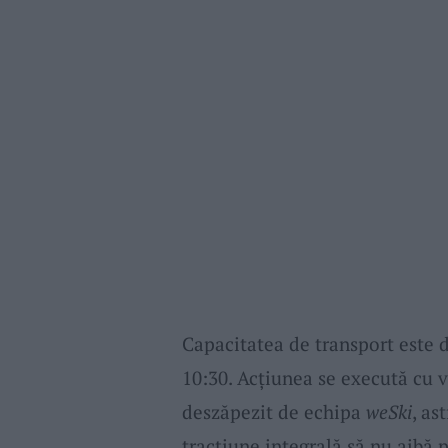
Capacitatea de transport este de
10:30. Acțiunea se execută cu v
deszăpezit de echipa
weSki
, as
tracţiune integrală să nu aibă 