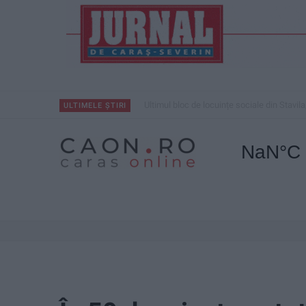
Ultimul bloc de locuințe sociale din Stavila
ULTIMELE ȘTIRI