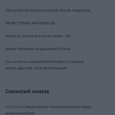
Ultimul bloc de locuințe sociale din Stavila, recepționat
ANUNŢ OPRIRE APĂ ÎN BOCȘA
Înainte au fost 44 și-acum au rămas… 50!
Seceta hidrologică se agravează în Banat
Cum arată un automobil bine întreținut în sezonul
actual: siguranță, stil și decizii inspirate
Comentarii recente
Ex-Tinctor
la
Modernizarea Fântânii Cinetice din Reșița
se apropie de final