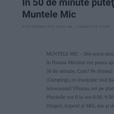
În 50 de minute puteţ
Muntele Mic
4 DECEMBRIE 2019, 08:29 AM
2 MINUTE DE CITIRE
MUNTELE MIC – Din acest sezon,
în Poiana Mărului vor putea aj
50 de minute. Cum? Pe drumul s
(Camping), ce însoțește râul Şu
telescaunul Vîlsanu, ori pe pl
Plecările vor fi la ora 8:30, 9:3
Oxigen, Arţarul şi Mili, dar şi 