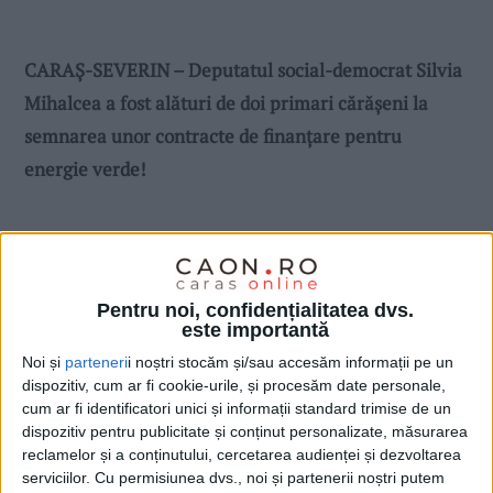
CARAȘ-SEVERIN – Deputatul social-democrat Silvia
Mihalcea a fost alături de doi primari cărășeni la
semnarea unor contracte de finanțare pentru
energie verde!
Pentru noi, confidențialitatea dvs.
este importantă
Noi și
parteneri
i noștri stocăm și/sau accesăm informații pe un
dispozitiv, cum ar fi cookie-urile, și procesăm date personale,
cum ar fi identificatori unici și informații standard trimise de un
dispozitiv pentru publicitate și conținut personalizate, măsurarea
reclamelor și a conținutului, cercetarea audienței și dezvoltarea
serviciilor.
Cu permisiunea dvs., noi și partenerii noștri putem