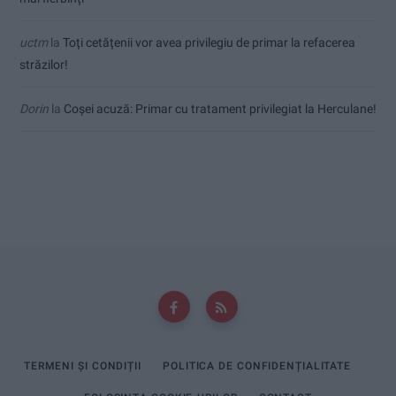
uctm
la
Toți cetățenii vor avea privilegiu de primar la refacerea
străzilor!
Dorin
la
Coșei acuză: Primar cu tratament privilegiat la Herculane!
TERMENI ȘI CONDIȚII
POLITICA DE CONFIDENȚIALITATE