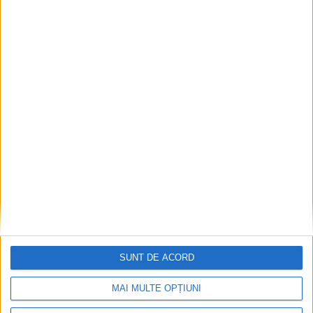
Impact frontal mortal pe DN 6, la Armeniș
2026-08-09
SUNT DE ACORD
MAI MULTE OPȚIUNI