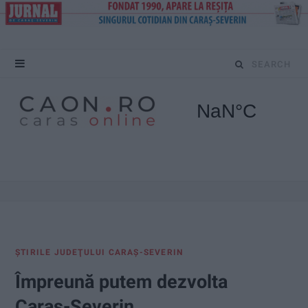
S
e
a
r
c
h
f
ŞTIRILE JUDEŢULUI CARAŞ-SEVERIN
o
Împreună putem dezvolta
r
Caraș-Severin