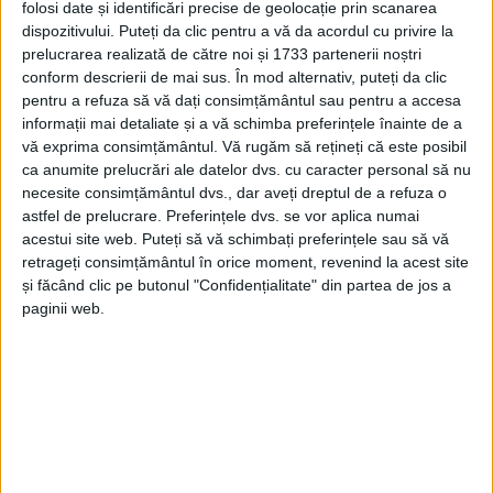
folosi date și identificări precise de geolocație prin scanarea
dispozitivului. Puteți da clic pentru a vă da acordul cu privire la
prelucrarea realizată de către noi și 1733 partenerii noștri
conform descrierii de mai sus. În mod alternativ, puteți da clic
pentru a refuza să vă dați consimțământul sau pentru a accesa
informații mai detaliate și a vă schimba preferințele înainte de a
vă exprima consimțământul.
Vă rugăm să rețineți că este posibil
ca anumite prelucrări ale datelor dvs. cu caracter personal să nu
necesite consimțământul dvs., dar aveți dreptul de a refuza o
astfel de prelucrare. Preferințele dvs. se vor aplica numai
acestui site web. Puteți să vă schimbați preferințele sau să vă
retrageți consimțământul în orice moment, revenind la acest site
Oficialul vorbește acum despre doi
primari
dedicați
și făcând clic pe butonul "Confidențialitate" din partea de jos a
comunităților lor: „Am fost alături de
Ivan Hațegan și
paginii web.
Ciprian Măceșanu, primarii din comunele Carașova și
Ticvaniu Mare
, la semnarea contractelor de finanțare
pentru construcția de
parcuri fotovoltaice
, care vor
produce
energie verde
destinată autoconsumului
instituțiilor publice.“