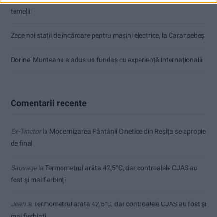
temelii!
Zece noi stații de încărcare pentru mașini electrice, la Caransebeș
Dorinel Munteanu a adus un fundaș cu experiență internațională
Comentarii recente
Ex-Tinctor
la
Modernizarea Fântânii Cinetice din Reșița se apropie
de final
Sauvage
la
Termometrul arăta 42,5°C, dar controalele CJAS au
fost și mai fierbinți
Jean
la
Termometrul arăta 42,5°C, dar controalele CJAS au fost și
mai fierbinți