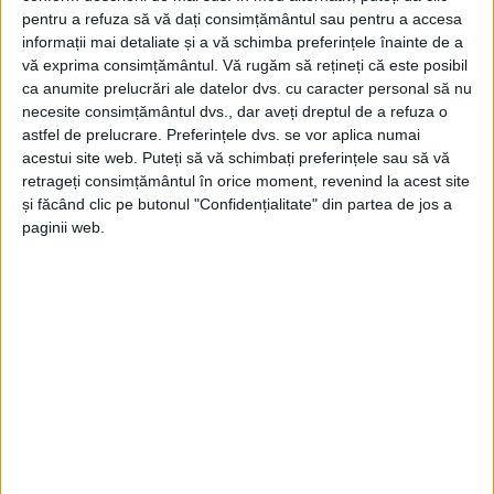
pentru a refuza să vă dați consimțământul sau pentru a accesa
informații mai detaliate și a vă schimba preferințele înainte de a
vă exprima consimțământul.
Vă rugăm să rețineți că este posibil
ca anumite prelucrări ale datelor dvs. cu caracter personal să nu
necesite consimțământul dvs., dar aveți dreptul de a refuza o
astfel de prelucrare. Preferințele dvs. se vor aplica numai
acestui site web. Puteți să vă schimbați preferințele sau să vă
retrageți consimțământul în orice moment, revenind la acest site
La fața locului au intervenit
pompierii caransebeșeni
,
și făcând clic pe butonul "Confidențialitate" din partea de jos a
cu o autospecială pentru stins
incendii
și o ambulanță
paginii web.
SMURD. Incendiul a fost localizat și lichidat, iar
proprietarei i-a fost acordat primul-ajutor, aceasta
acuzând
intoxicații
ușoare și
atac de panică
, și a
refuzat transportul la spital.
JCS-A.M.