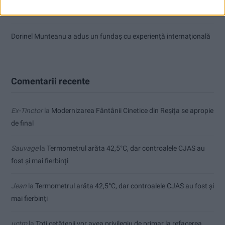
Zece noi stații de încărcare pentru mașini electrice, la Caransebeș
Dorinel Munteanu a adus un fundaș cu experiență internațională
Comentarii recente
Ex-Tinctor
la
Modernizarea Fântânii Cinetice din Reșița se apropie
de final
Sauvage
la
Termometrul arăta 42,5°C, dar controalele CJAS au
fost și mai fierbinți
Jean
la
Termometrul arăta 42,5°C, dar controalele CJAS au fost și
mai fierbinți
uctm
la
Toți cetățenii vor avea privilegiu de primar la refacerea