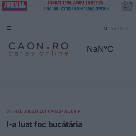
S
e
a
r
c
h
f
ŞTIRILE JUDEŢULUI CARAŞ-SEVERIN
o
I-a luat foc bucătăria
r