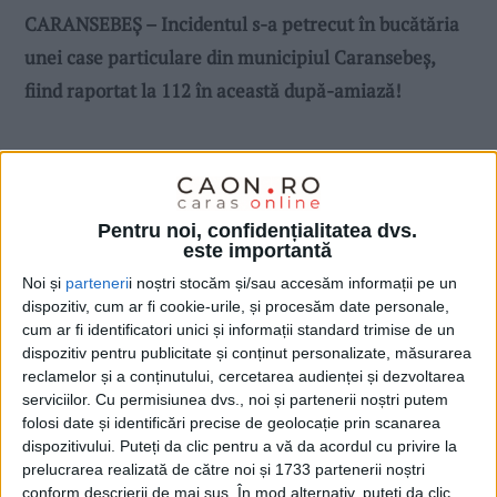
CARANSEBEȘ – Incidentul s-a petrecut în bucătăria
unei case particulare din municipiul Caransebeș,
fiind raportat la 112 în această după-amiază!
Pentru noi, confidențialitatea dvs.
este importantă
Noi și
parteneri
i noștri stocăm și/sau accesăm informații pe un
dispozitiv, cum ar fi cookie-urile, și procesăm date personale,
cum ar fi identificatori unici și informații standard trimise de un
dispozitiv pentru publicitate și conținut personalizate, măsurarea
reclamelor și a conținutului, cercetarea audienței și dezvoltarea
serviciilor.
Cu permisiunea dvs., noi și partenerii noștri putem
folosi date și identificări precise de geolocație prin scanarea
dispozitivului. Puteți da clic pentru a vă da acordul cu privire la
prelucrarea realizată de către noi și 1733 partenerii noștri
conform descrierii de mai sus. În mod alternativ, puteți da clic