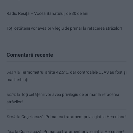
Radio Reșița – Vocea Banatului, de 30 de ani
Toți cetățenii vor avea privilegiu de primar la refacerea străzilor!
Comentarii recente
Jean
la
Termometrul arăta 42,5°C, dar controalele CJAS au fost și
mai fierbinți
uctm
la
Toți cetățenii vor avea privilegiu de primar la refacerea
străzilor!
Dorin
la
Coșei acuză: Primar cu tratament privilegiat la Herculane!
Tica
la
Coșei acuză: Primar cu tratament privilegiat la Herculane!