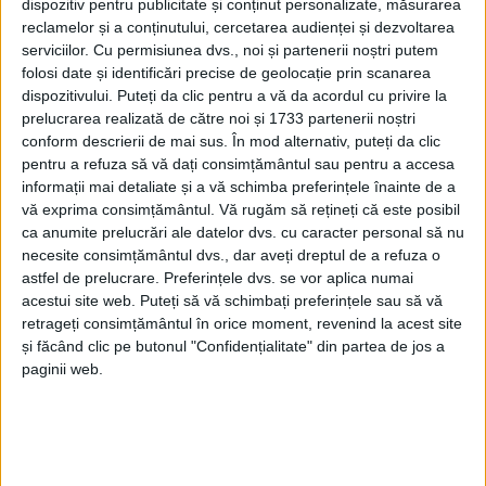
dispozitiv pentru publicitate și conținut personalizate, măsurarea
reclamelor și a conținutului, cercetarea audienței și dezvoltarea
serviciilor.
Cu permisiunea dvs., noi și partenerii noștri putem
folosi date și identificări precise de geolocație prin scanarea
dispozitivului. Puteți da clic pentru a vă da acordul cu privire la
prelucrarea realizată de către noi și 1733 partenerii noștri
conform descrierii de mai sus. În mod alternativ, puteți da clic
pentru a refuza să vă dați consimțământul sau pentru a accesa
informații mai detaliate și a vă schimba preferințele înainte de a
vă exprima consimțământul.
Vă rugăm să rețineți că este posibil
ca anumite prelucrări ale datelor dvs. cu caracter personal să nu
necesite consimțământul dvs., dar aveți dreptul de a refuza o
astfel de prelucrare. Preferințele dvs. se vor aplica numai
acestui site web. Puteți să vă schimbați preferințele sau să vă
Mai mult,
Hurduzeu
reaminteşte că în urmă cu câţiva
retrageți consimțământul în orice moment, revenind la acest site
și făcând clic pe butonul "Confidențialitate" din partea de jos a
ani „un întreg Guvern a picat în urma unui incendiu
paginii web.
într-un club, nu într-un spital cum s-a întâmplat în
ultima vreme în România. Acum nu mai pleacă
nimeni, nici măcar ministrul sănătății. Consider că
actuala guvernare și partidele care conduc acum