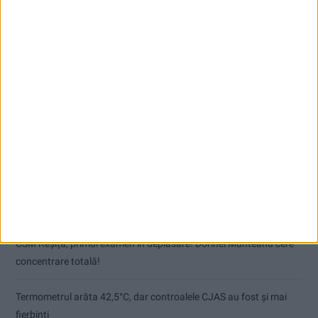
Articole recente
Pe toate șantierele se lucrează cu spor
CSM Reșița, primul examen în deplasare! Dorinel Munteanu cere
concentrare totală!
Termometrul arăta 42,5°C, dar controalele CJAS au fost și mai
fierbinți