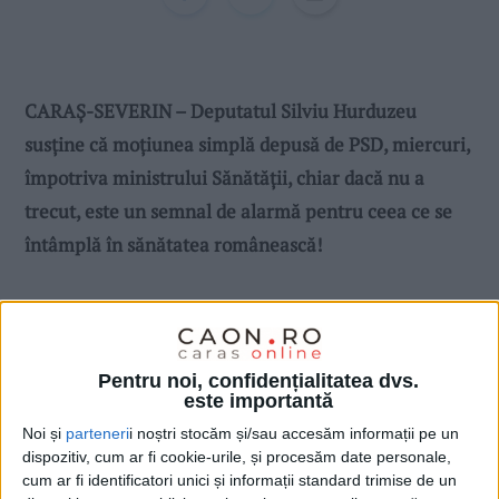
CARAŞ-SEVERIN – Deputatul Silviu Hurduzeu
susţine că moţiunea simplă depusă de PSD, miercuri,
împotriva ministrului Sănătăţii, chiar dacă nu a
trecut, este un semnal de alarmă pentru ceea ce se
întâmplă în sănătatea românească!
Pentru noi, confidențialitatea dvs.
este importantă
Noi și
parteneri
i noștri stocăm și/sau accesăm informații pe un
dispozitiv, cum ar fi cookie-urile, și procesăm date personale,
cum ar fi identificatori unici și informații standard trimise de un