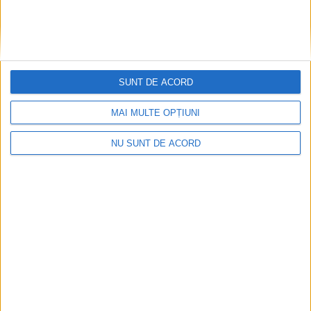
SUNT DE ACORD
Termometrul arăta 42,5°C, dar controalele CJAS
MAI MULTE OPȚIUNI
au fost și mai fierbinți
NU SUNT DE ACORD
2026-08-06