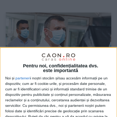
:
Pentru noi, confidențialitatea dvs.
este importantă
Noi și
parteneri
i noștri stocăm și/sau accesăm informații pe un
dispozitiv, cum ar fi cookie-urile, și procesăm date personale,
ŞTIRILE JUDEŢULUI CARAŞ-SEVERIN
cum ar fi identificatori unici și informații standard trimise de un
dispozitiv pentru publicitate și conținut personalizate, măsurarea
Hurduzeu: În sănătatea românească
reclamelor și a conținutului, cercetarea audienței și dezvoltarea
este dezastru! Ministrul Sănătăţii ar
serviciilor.
Cu permisiunea dvs., noi și partenerii noștri putem
trebui să plece!
folosi date și identificări precise de geolocație prin scanarea
dispozitivului. Puteți da clic pentru a vă da acordul cu privire la