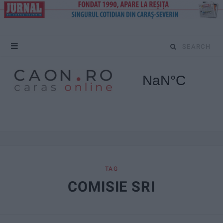
S
e
a
r
c
h
f
TAG
COMISIE SRI
o
r