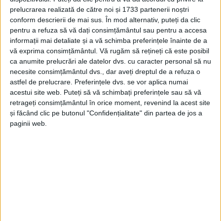
19 FEBRUARIE 2021, 08:26 AM
2 MINUTE DE CITIRE
prelucrarea realizată de către noi și 1733 partenerii noștri
conform descrierii de mai sus. În mod alternativ, puteți da clic
CARAŞ-SEVERIN – Deputatul Silviu Hurduzeu susţine că
pentru a refuza să vă dați consimțământul sau pentru a accesa
moţiunea simplă depusă de PSD, miercuri, împotriva ministrului
informații mai detaliate și a vă schimba preferințele înainte de a
vă exprima consimțământul.
Vă rugăm să rețineți că este posibil
Sănătăţii, chiar dacă nu a trecut, este un semnal de alarmă
ca anumite prelucrări ale datelor dvs. cu caracter personal să nu
pentru ceea ce se întâmplă în sănătatea românească!
necesite consimțământul dvs., dar aveți dreptul de a refuza o
astfel de prelucrare. Preferințele dvs. se vor aplica numai
acestui site web. Puteți să vă schimbați preferințele sau să vă
retrageți consimțământul în orice moment, revenind la acest site
și făcând clic pe butonul "Confidențialitate" din partea de jos a
Arhive
paginii web.
A
r
h
i
v
e