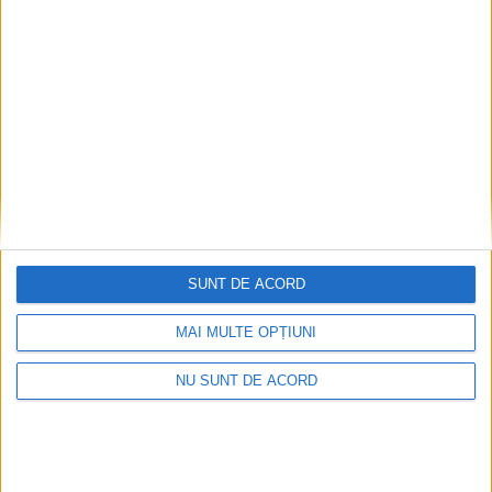
Articole recomandate
SUNT DE ACORD
MAI MULTE OPȚIUNI
NU SUNT DE ACORD
Dorinel Munteanu: Am câștigat prin muncă și