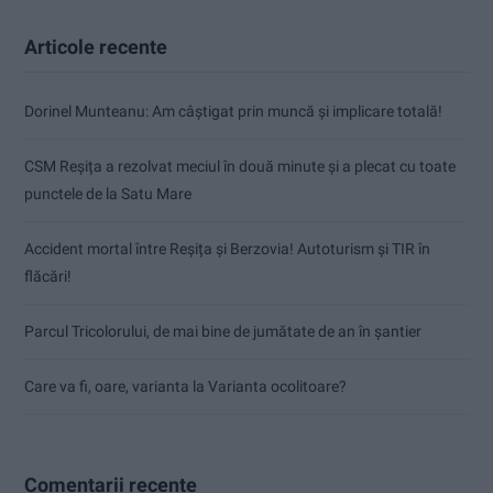
Articole recente
Dorinel Munteanu: Am câștigat prin muncă și implicare totală!
CSM Reșița a rezolvat meciul în două minute și a plecat cu toate
punctele de la Satu Mare
Accident mortal între Reșița și Berzovia! Autoturism și TIR în
flăcări!
Parcul Tricolorului, de mai bine de jumătate de an în șantier
Care va fi, oare, varianta la Varianta ocolitoare?
Comentarii recente