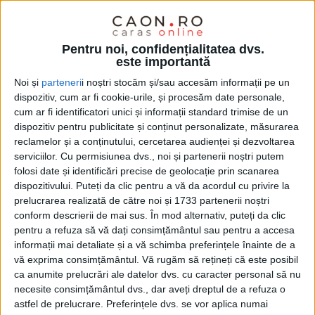
Pentru noi, confidențialitatea dvs.
este importantă
Noi și
parteneri
i noștri stocăm și/sau accesăm informații pe un
dispozitiv, cum ar fi cookie-urile, și procesăm date personale,
cum ar fi identificatori unici și informații standard trimise de un
dispozitiv pentru publicitate și conținut personalizate, măsurarea
reclamelor și a conținutului, cercetarea audienței și dezvoltarea
serviciilor.
Cu permisiunea dvs., noi și partenerii noștri putem
folosi date și identificări precise de geolocație prin scanarea
dispozitivului. Puteți da clic pentru a vă da acordul cu privire la
prelucrarea realizată de către noi și 1733 partenerii noștri
conform descrierii de mai sus. În mod alternativ, puteți da clic
pentru a refuza să vă dați consimțământul sau pentru a accesa
informații mai detaliate și a vă schimba preferințele înainte de a
Întrebat vineri care e mai stadiul
Drumului Expres
vă exprima consimțământul.
Vă rugăm să rețineți că este posibil
ca anumite prelucrări ale datelor dvs. cu caracter personal să nu
Craiova-Lugoj, ministrul Sorin Grindeanu
„a dat din
necesite consimțământul dvs., dar aveți dreptul de a refuza o
casă” de la Ministerul Transporturilor și a explicat de
astfel de prelucrare. Preferințele dvs. se vor aplica numai