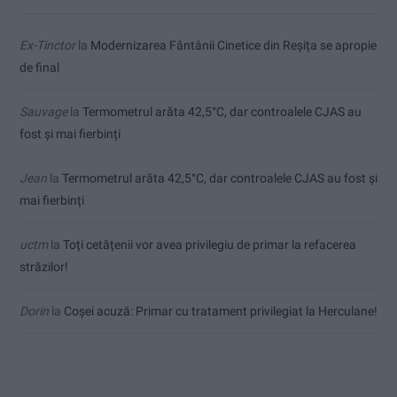
Ex-Tinctor
la
Modernizarea Fântânii Cinetice din Reșița se apropie
de final
Sauvage
la
Termometrul arăta 42,5°C, dar controalele CJAS au
fost și mai fierbinți
Jean
la
Termometrul arăta 42,5°C, dar controalele CJAS au fost și
mai fierbinți
uctm
la
Toți cetățenii vor avea privilegiu de primar la refacerea
străzilor!
Dorin
la
Coșei acuză: Primar cu tratament privilegiat la Herculane!