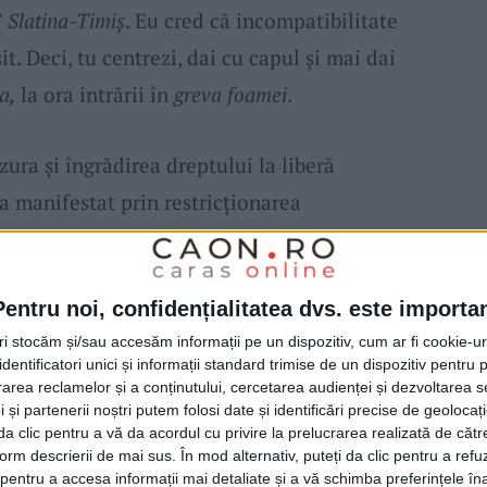
T
Slatina-Timiș
. Eu cred că incompatibilitate
. Deci, tu centrezi, dai cu capul și mai dai
a,
la ora intrării în
greva foamei
.
zura și îngrădirea dreptului la liberă
-a manifestat prin restricționarea
efoanele de firmă și, urmare a unui ordin al
hiderea grupului alternativ de comentarii
Pentru noi, confidențialitatea dvs. este importa
e. Cel mai mult au cântărit, probabil, cele de
tri stocăm și/sau accesăm informații pe un dispozitiv, cum ar fi cookie-u
arizând revendicările,
Peica
a spus: „În
dentificatori unici și informații standard trimise de un dispozitiv pentru p
 toate drepturile pe care le ia și dl.
Moatăr,
rea reclamelor și a conținutului, cercetarea audienței și dezvoltarea ser
 și partenerii noștri putem folosi date și identificări precise de geoloca
 Silvic. Cum dânsul are cotă din profit,
i da clic pentru a vă da acordul cu privire la prelucrarea realizată de cătr
form descrierii de mai sus. În mod alternativ, puteți da clic pentru a refu
și dă o indemnizație de 30% din salariul
entru a accesa informații mai detaliate și a vă schimba preferințele în