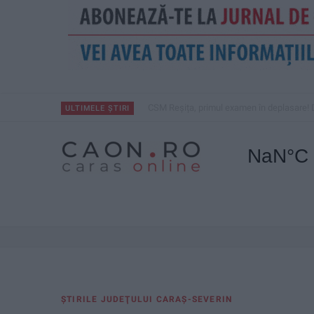
CSM Reșița, primul examen în deplasare! 
ULTIMELE ȘTIRI
ŞTIRILE JUDEŢULUI CARAŞ-SEVERIN