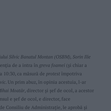
lului Silvic Banatul Montan
(OSBM), Sorin Ilie
tenția de a intra în
greva foamei
(și chiar a
ra 10:30, ca măsură de
protest
împotriva
vic
. Un prim abuz, în opinia acestuia, l-ar
ihai Moatăr
, director și șef de ocol, a acestor
sul e șef de ocol, e director, face
de Consiliu de Administrație, le aprobă și