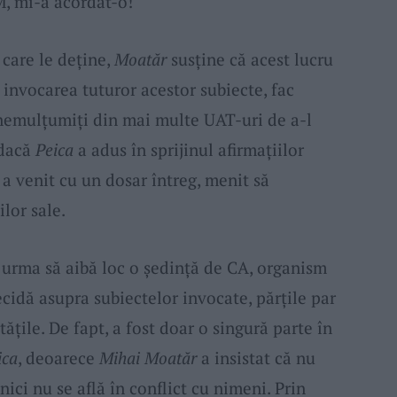
M, mi-a acordat-o!“
 care le deține,
Moatăr
susține că acest lucru
t, invocarea tuturor acestor subiecte, fac
nemulțumiți din mai multe UAT-uri de a-l
 dacă
Peica
a adus în sprijinul afirmațiilor
a venit cu un dosar întreg, menit să
lor sale.
ar urma să aibă loc o ședință de CA, organism
cidă asupra subiectelor invocate, părțile par
tățile. De fapt, a fost doar o singură parte în
ica
, deoarece
Mihai Moatăr
a insistat că nu
 nici nu se află în conflict cu nimeni. Prin