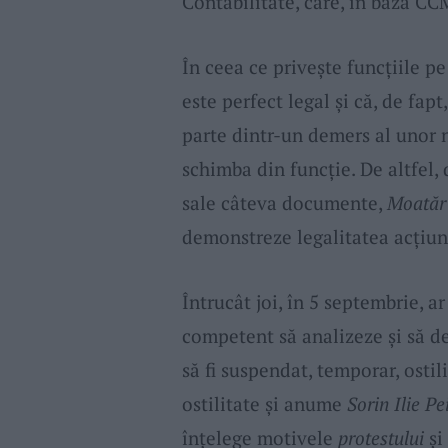
Contabilitate, care, în baza CC
În ceea ce privește funcțiile pe
este perfect legal și că, de fap
parte dintr-un demers al unor 
schimba din funcție. De altfel,
sale câteva documente,
Moatăr
demonstreze legalitatea acțiuni
Întrucât joi, în 5 septembrie, 
competent să analizeze și să de
să fi suspendat, temporar, ostili
ostilitate și anume
Sorin Ilie Pe
înțelege motivele
protestului
și