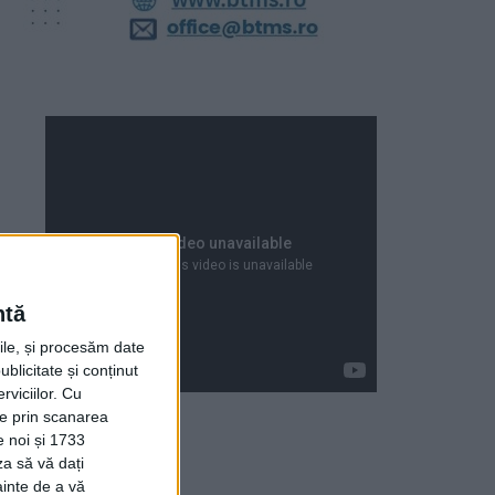
ntă
rile, și procesăm date
ublicitate și conținut
viciilor.
Cu
ție prin scanarea
e noi și 1733
za să vă dați
Articole recente
ainte de a vă