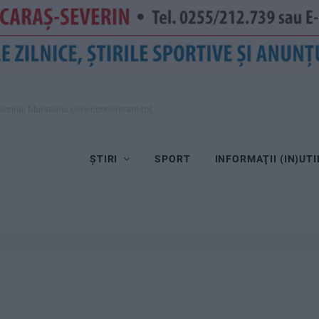
Dorinel Munteanu cere concentrare totală!
ȘTIRI
SPORT
INFORMAŢII (IN)UTI