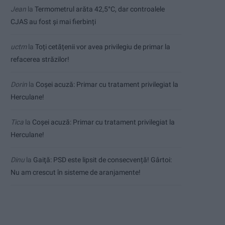
Jean
la
Termometrul arăta 42,5°C, dar controalele
CJAS au fost și mai fierbinți
uctm
la
Toți cetățenii vor avea privilegiu de primar la
refacerea străzilor!
Dorin
la
Coșei acuză: Primar cu tratament privilegiat la
Herculane!
Tica
la
Coșei acuză: Primar cu tratament privilegiat la
Herculane!
Dinu
la
Gaiţă: PSD este lipsit de consecvență! Gârtoi:
Nu am crescut în sisteme de aranjamente!