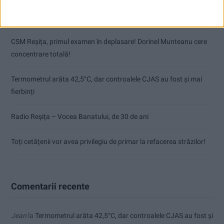
Pe toate șantierele se lucrează cu spor
CSM Reșița, primul examen în deplasare! Dorinel Munteanu cere
concentrare totală!
Termometrul arăta 42,5°C, dar controalele CJAS au fost și mai
fierbinți
Radio Reșița – Vocea Banatului, de 30 de ani
Toți cetățenii vor avea privilegiu de primar la refacerea străzilor!
Comentarii recente
Jean
la
Termometrul arăta 42,5°C, dar controalele CJAS au fost și