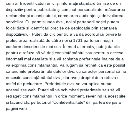
cum ar fi identificatori unici și informații standard trimise de un
dispozitiv pentru publicitate și conținut personalizate, măsurarea
reclamelor și a conținutului, cercetarea audienței și dezvoltarea
serviciilor.
Cu permisiunea dvs., noi și partenerii noștri putem
folosi date și identificări precise de geolocație prin scanarea
dispozitivului. Puteți da clic pentru a vă da acordul cu privire la
prelucrarea realizată de către noi și 1731 partenerii noștri
conform descrierii de mai sus. În mod alternativ, puteți da clic
pentru a refuza să vă dați consimțământul sau pentru a accesa
informații mai detaliate și a vă schimba preferințele înainte de a
vă exprima consimțământul.
Vă rugăm să rețineți că este posibil
ca anumite prelucrări ale datelor dvs. cu caracter personal să nu
Administraţia locală face eforturi mari pentru
necesite consimțământul dvs., dar aveți dreptul de a refuza o
identificarea de spaţii de locuit necesare pentru
astfel de prelucrare. Preferințele dvs. se vor aplica numai
relocarea chiriaşilor din unul din cele două
cămine
acestui site web. Puteți să vă schimbați preferințele sau să vă
retrageți consimțământul în orice moment, revenind la acest site
din cartierul
Mociur.
De curând, administraţia locală
și făcând clic pe butonul "Confidențialitate" din partea de jos a
a aprobat schimbarea destinaţiei unui imobil din
paginii web.
Triaj,
mai exact cel amplasat pe
strada Ciprian
Porumbescu nr.17
, în care a funcţionat
Grădiniţa cu