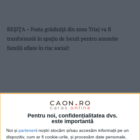
REŞIŢA – Fosta grădiniţă din zona Triaj va fi
tranformată în spaţiu de locuit pentru anumite
familii aflate în risc social!
Pentru noi, confidențialitatea dvs.
este importantă
Noi și
parteneri
i noștri stocăm și/sau accesăm informații pe un
dispozitiv, cum ar fi cookie-urile, și procesăm date personale,