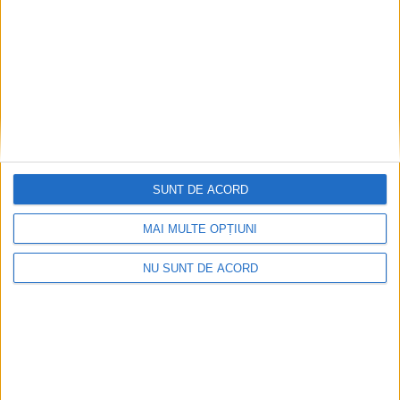
SUNT DE ACORD
MAI MULTE OPȚIUNI
NU SUNT DE ACORD
CSM Reșița, primul examen în deplasare! Dorinel
Munteanu cere concentrare totală!
2026-08-06