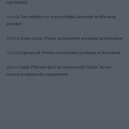
mai fierbinți
uctm
la
Toți cetățenii vor avea privilegiu de primar la refacerea
străzilor!
Dorin
la
Coșei acuză: Primar cu tratament privilegiat la Herculane!
Tica
la
Coșei acuză: Primar cu tratament privilegiat la Herculane!
Dinu
la
Gaiţă: PSD este lipsit de consecvență! Gârtoi: Nu am
crescut în sisteme de aranjamente!