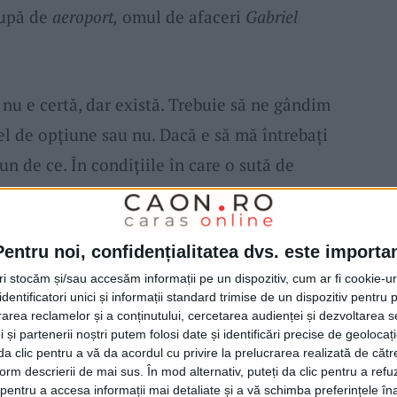
cupă de
aeroport,
omul de afaceri
Gabriel
 nu e certă, dar există. Trebuie să ne gândim
el de opțiune sau nu. Dacă e să mă întrebați
pun de ce. În condițiile în care o sută de
 parteneriat public-privat, s-ar transforma
care să producă energie electrică pentru a
Pentru noi, confidențialitatea dvs. este importa
public stradal
, iluminatul la școli, la spital, eu
tri stocăm și/sau accesăm informații pe un dispozitiv, cum ar fi cookie-u
Caransebeș,
mai ales în condițiile în care e
dentificatori unici și informații standard trimise de un dispozitiv pentru p
E o perspectivă la care trebuie să reflectăm,
rea reclamelor și a conținutului, cercetarea audienței și dezvoltarea ser
 și partenerii noștri putem folosi date și identificări precise de geoloca
enit la propunerea celui care se ocupă de
i da clic pentru a vă da acordul cu privire la prelucrarea realizată de cătr
form descrierii de mai sus. În mod alternativ, puteți da clic pentru a refu
pectiva e să ajute și
aeroportul,
se produce și
entru a accesa informații mai detaliate și a vă schimba preferințele în