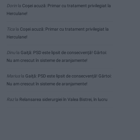
Dorin
la
Coșei acuză: Primar cu tratament privilegiat la
Herculane!
Tica
la
Coșei acuză: Primar cu tratament privilegiat la
Herculane!
Dinu
la
Gaiţă: PSD este lipsit de consecvență! Gârtoi:
Nu am crescut în sisteme de aranjamente!
Marius
la
Gaiţă: PSD este lipsit de consecvență! Gârtoi:
Nu am crescut în sisteme de aranjamente!
Raz
la
Relansarea siderurgiei în Valea Bistrei, în lucru