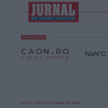
Fântâna Cinetică din Reșița împlinește 42 
ULTIMELE ȘTIRI
ŞTIRILE JUDEŢULUI CARAŞ-SEVERIN