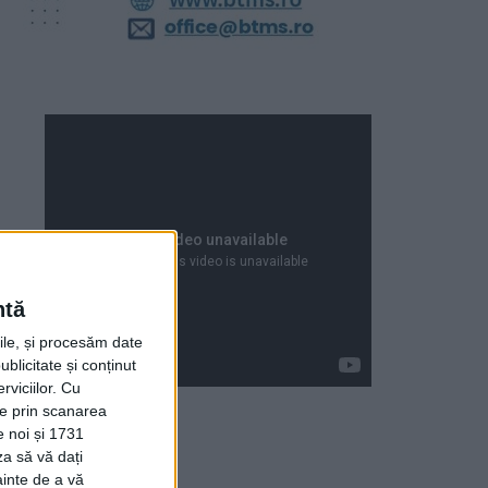
ntă
rile, și procesăm date
ublicitate și conținut
viciilor.
Cu
ție prin scanarea
e noi și 1731
za să vă dați
Articole recente
ainte de a vă