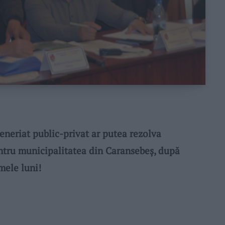
neriat public-privat ar putea rezolva
ntru municipalitatea din Caransebeș, după
mele luni!