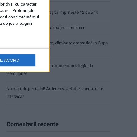
lor dvs. cu caracter
crare. Preferințele
Fântâna Cinetică din Reșița împlinește 42 de ani!
rageți consimțământul
a de jos a paginii
Mai puțini inspectori, mai puține controale
VIDEO! CSM Caransebeș, eliminare dramatică în Cupa
României
DE ACORD
Coșei acuză: Primar cu tratament privilegiat la
Herculane!
Nu aprinde pericolul! Arderea vegetației uscate este
interzisă!
Comentarii recente