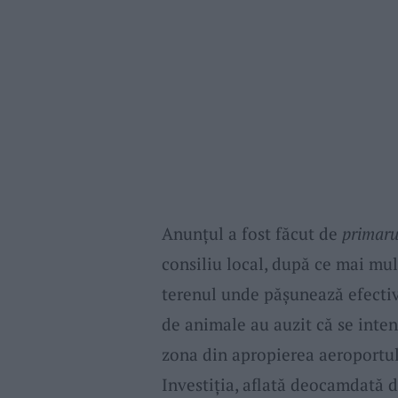
Anunțul a fost făcut de
primaru
consiliu local, după ce mai mu
terenul unde pășunează efective
de animale au auzit că se inte
zona din apropierea aeroportul
Investiția, aflată deocamdată do