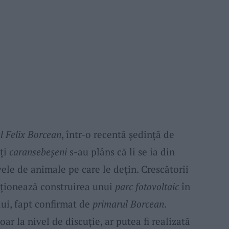
l Felix Borcean
, într-o recentă ședință de
lți
caransebeșeni
s-au plâns că li se ia din
le de animale pe care le dețin. Crescătorii
nționează construirea unui
parc fotovoltaic
în
ui, fapt confirmat de
primarul Borcean
.
ar la nivel de discuție, ar putea fi realizată