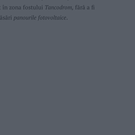
t în zona fostului
Tancodrom,
fără a fi
răsări
panourile fotovoltaice
.