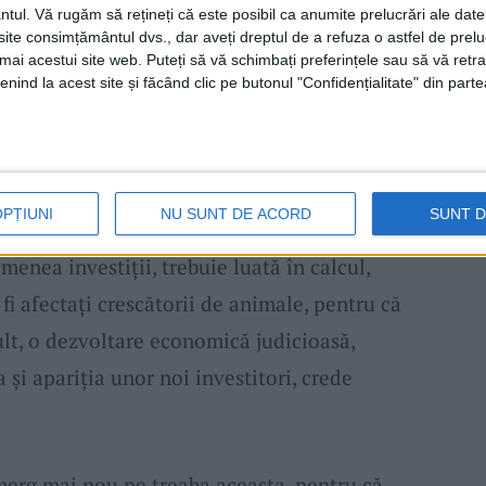
nu doar iluminat electric”, a explicat
ntul.
Vă rugăm să rețineți că este posibil ca anumite prelucrări ale date
te consimțământul dvs., dar aveți dreptul de a refuza o astfel de prelu
l consiliului.
umai acestui site web. Puteți să vă schimbați preferințele sau să vă ret
nind la acest site și făcând clic pe butonul "Confidențialitate" din parte
i că au mai fost cereri la primărie pentru
 câmpuri de
panouri fotovoltaice
, refuzate
scătorilor de animale care foloseau terenurile
OPȚIUNI
NU SUNT DE ACORD
SUNT 
cest context, dacă va exista o intenție
menea investiții, trebuie luată în calcul,
 fi afectați crescătorii de animale, pentru că
mult, o dezvoltare economică judicioasă,
 și apariția unor noi investitori, crede
merg mai nou pe treaba aceasta, pentru că