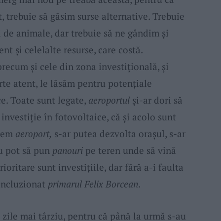
, trebuie să găsim surse alternative. Trebuie
i de animale, dar trebuie să ne gândim și
t și celelalte resurse, care costă.
precum și cele din zona investițională, și
te atent, le lăsăm pentru potențiale
ce. Toate sunt legate,
aeroportul
și-ar dori să
investiție în fotovoltaice, că și acolo sunt
avem
aeroport,
s-ar putea dezvolta orașul, s-ar
Nu pot să pun
panouri
pe teren unde să vină
rioritare sunt investițiile, dar fără a-i faulta
concluzionat
primarul Felix Borcean
.
 zile mai târziu, pentru că până la urmă s-au