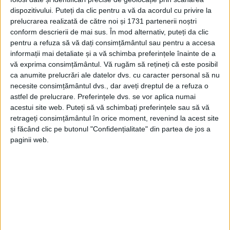
dispozitivului. Puteți da clic pentru a vă da acordul cu privire la
prelucrarea realizată de către noi și 1731 partenerii noștri
conform descrierii de mai sus. În mod alternativ, puteți da clic
pentru a refuza să vă dați consimțământul sau pentru a accesa
informații mai detaliate și a vă schimba preferințele înainte de a
vă exprima consimțământul.
Vă rugăm să rețineți că este posibil
ca anumite prelucrări ale datelor dvs. cu caracter personal să nu
necesite consimțământul dvs., dar aveți dreptul de a refuza o
astfel de prelucrare. Preferințele dvs. se vor aplica numai
acestui site web. Puteți să vă schimbați preferințele sau să vă
retrageți consimțământul în orice moment, revenind la acest site
și făcând clic pe butonul "Confidențialitate" din partea de jos a
paginii web.
Potrivit
Poliției
județului,
accidentul
s-a produs pe
fondul
carosabilului umed
, iar rezultatul testării cu
privire la consumul de
alcool
a fost negativ.