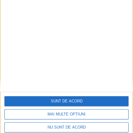
CSM Reșița, primul examen în deplasare! Dorinel
Munteanu cere concentrare totală!
2026-08-06
SUNT DE ACORD
MAI MULTE OPȚIUNI
NU SUNT DE ACORD