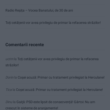
Radio Reșița – Vocea Banatului, de 30 de ani
Toți cetățenii vor avea privilegiu de primar la refacerea străzilor!
Comentarii recente
uctm
la
Toți cetățenii vor avea privilegiu de primar la refacerea
străzilor!
Dorin
la
Coșei acuză: Primar cu tratament privilegiat la Herculane!
Tica
la
Coșei acuză: Primar cu tratament privilegiat la Herculane!
Dinu
la
Gaiţă: PSD este lipsit de consecvență! Gârtoi: Nu am
crescut în sisteme de aranjamente!