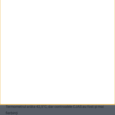
Articole recente
Pe toate șantierele se lucrează cu spor
CSM Reșița, primul examen în deplasare! Dorinel Munteanu cere
concentrare totală!
Termometrul arăta 42,5°C, dar controalele CJAS au fost și mai
fierbinți