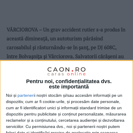
VÂRCIOROVA – Un grav accident rutier s-a produs în
această dimineață, un autoturism părăsind
carosabilul și răsturnându-se în șanț, pe DJ 608C,
între Bolvașnița și Vârciorova. Salvatorii cărășeni au
intervenit pentru descarcerarea femeii de la volan –
care era de fapt singurul ocupant al autovehiculului
Pentru noi, confidențialitatea dvs.
– aceasta fiind transportată la spital!
este importantă
Noi și
parteneri
i noștri stocăm și/sau accesăm informații pe un
dispozitiv, cum ar fi cookie-urile, și procesăm date personale,
cum ar fi identificatori unici și informații standard trimise de un
dispozitiv pentru publicitate și conținut personalizate, măsurarea
reclamelor și a conținutului, cercetarea audienței și dezvoltarea
serviciilor.
Cu permisiunea dvs., noi și partenerii noștri putem
folosi date și identificări precise de geolocație prin scanarea