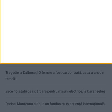
Articole recente
Nimeni nu ne poate izgoni din propriile amintiri!
Impact frontal mortal pe DN 6, la Armeniș
Tragedie la Dalboşeț! O femeie a fost carbonizată, casa a ars din
temelii!
Zece noi stații de încărcare pentru mașini electrice, la Caransebeș
Dorinel Munteanu a adus un fundaș cu experiență internațională