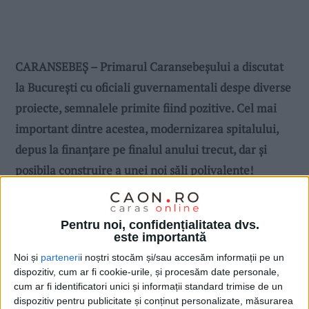
CARANSEBEȘ – Primarul Caransebeșului a discutat
la București cu oficiali guvernamentali despe diverse
proiecte, semnalele primite fiind pozitive. Cel mai
important dintre acestea, modernizarea spitalului,
depus la finanțare pe finalul anului trecut, dar și
posibila construire a unei noi săli polivalente!
Pentru noi, confidențialitatea dvs.
este importantă
Noi și
parteneri
i noștri stocăm și/sau accesăm informații pe un
dispozitiv, cum ar fi cookie-urile, și procesăm date personale,
cum ar fi identificatori unici și informații standard trimise de un
dispozitiv pentru publicitate și conținut personalizate, măsurarea