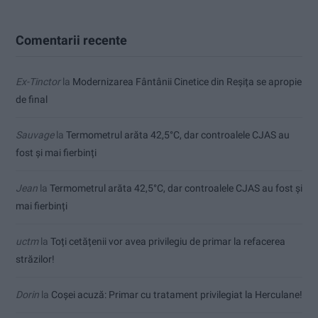
Comentarii recente
Ex-Tinctor
la
Modernizarea Fântânii Cinetice din Reșița se apropie
de final
Sauvage
la
Termometrul arăta 42,5°C, dar controalele CJAS au
fost și mai fierbinți
Jean
la
Termometrul arăta 42,5°C, dar controalele CJAS au fost și
mai fierbinți
uctm
la
Toți cetățenii vor avea privilegiu de primar la refacerea
străzilor!
Dorin
la
Coșei acuză: Primar cu tratament privilegiat la Herculane!