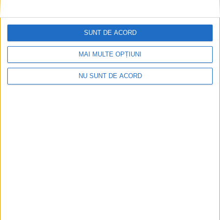
Impact frontal mortal pe DN 6, la Armeniș
SUNT DE ACORD
2026-08-09
MAI MULTE OPȚIUNI
NU SUNT DE ACORD
Tragedie la Dalboşeț! O femeie a fost carbonizată,