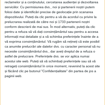
reclamelor și a conținutului, cercetarea audienței și dezvoltarea
serviciilor.
Cu permisiunea dvs., noi și partenerii noștri putem
folosi date și identificări precise de geolocație prin scanarea
dispozitivului. Puteți da clic pentru a vă da acordul cu privire la
prelucrarea realizată de către noi și 1733 partenerii noștri
conform descrierii de mai sus. În mod alternativ, puteți da clic
pentru a refuza să vă dați consimțământul sau pentru a accesa
informații mai detaliate și a vă schimba preferințele înainte de a
vă exprima consimțământul.
Vă rugăm să rețineți că este posibil
ca anumite prelucrări ale datelor dvs. cu caracter personal să nu
necesite consimțământul dvs., dar aveți dreptul de a refuza o
astfel de prelucrare. Preferințele dvs. se vor aplica numai
acestui site web. Puteți să vă schimbați preferințele sau să vă
retrageți consimțământul în orice moment, revenind la acest site
și făcând clic pe butonul "Confidențialitate" din partea de jos a
paginii web.
Pentru
modernizarea spitalului
și construirea unor noi
corpuri, proiect de peste 70 de milioane de euro, se
așteaptă răspunsul final după alegerile prezidențiale,
însă
Borcean
e optimist în ce privește aprobarea