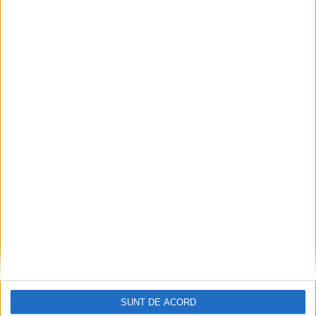
Pe toate șantierele se lucrează cu spor
2026-08-06
SUNT DE ACORD