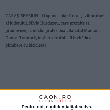
CARAȘ-SEVERIN – O spune chiar fostul și viitorul șef
al județului, Silviu Hurduzeu, care promite să
promoveze, la modul profesional, Banatul Montan.
Dunca îi scutură, însă, reverul şi… îl invită la o
plimbare cu bicicleta!
Pentru noi, confidențialitatea dvs.