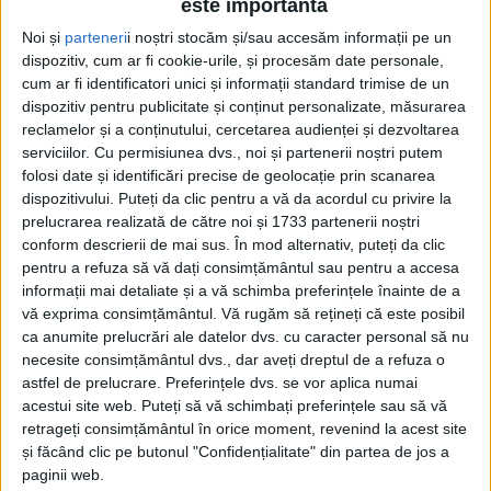
este importantă
Noi și
parteneri
i noștri stocăm și/sau accesăm informații pe un
dispozitiv, cum ar fi cookie-urile, și procesăm date personale,
cum ar fi identificatori unici și informații standard trimise de un
dispozitiv pentru publicitate și conținut personalizate, măsurarea
reclamelor și a conținutului, cercetarea audienței și dezvoltarea
serviciilor.
Cu permisiunea dvs., noi și partenerii noștri putem
folosi date și identificări precise de geolocație prin scanarea
dispozitivului. Puteți da clic pentru a vă da acordul cu privire la
prelucrarea realizată de către noi și 1733 partenerii noștri
conform descrierii de mai sus. În mod alternativ, puteți da clic
pentru a refuza să vă dați consimțământul sau pentru a accesa
informații mai detaliate și a vă schimba preferințele înainte de a
După un periplu recent printre culmile montane ale
vă exprima consimțământul.
Vă rugăm să rețineți că este posibil
județului,
deputatul Silviu Hurduzeu
a apreciat: „Fără
ca anumite prelucrări ale datelor dvs. cu caracter personal să nu
necesite consimțământul dvs., dar aveți dreptul de a refuza o
îndoială,
Caraș-Severin
este
cel mai frumos județ
din
astfel de prelucrare. Preferințele dvs. se vor aplica numai
România. Trebuie să facem în așa fel încât românii,
acestui site web. Puteți să vă schimbați preferințele sau să vă
retrageți consimțământul în orice moment, revenind la acest site
dar și străinii să afle despre aceste peisaje de
și făcând clic pe butonul "Confidențialitate" din partea de jos a
poveste. De aceea, în mandatul meu de președinte al
paginii web.