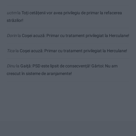
uctm
la
Toți cetățenii vor avea privilegiu de primar la refacerea
străzilor!
Dorin
la
Coșei acuză: Primar cu tratament privilegiat la Herculane!
Tica
la
Coșei acuză: Primar cu tratament privilegiat la Herculane!
Dinu
la
Gaiţă: PSD este lipsit de consecvență! Gârtoi: Nu am
crescut în sisteme de aranjamente!