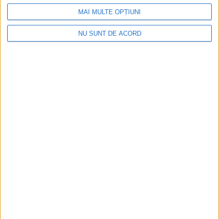
MAI MULTE OPȚIUNI
NU SUNT DE ACORD
CSM Reșița, primul examen în deplasare! Dorinel
Munteanu cere concentrare totală!
2026-08-06