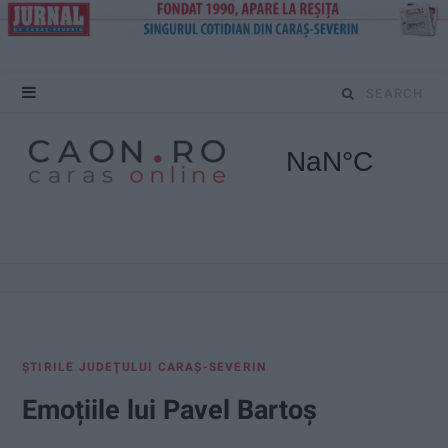
S
e
a
r
c
h
f
ŞTIRILE JUDEŢULUI CARAŞ-SEVERIN
o
Emoțiile lui Pavel Bartoș
r