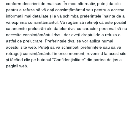
conform descrierii de mai sus. În mod alternativ, puteți da clic
pentru a refuza să vă dați consimțământul sau pentru a accesa
informații mai detaliate și a vă schimba preferințele înainte de a
vă exprima consimțământul.
Vă rugăm să rețineți că este posibil
ca anumite prelucrări ale datelor dvs. cu caracter personal să nu
necesite consimțământul dvs., dar aveți dreptul de a refuza o
astfel de prelucrare. Preferințele dvs. se vor aplica numai
acestui site web. Puteți să vă schimbați preferințele sau să vă
retrageți consimțământul în orice moment, revenind la acest site
„E prima dată când joc la
Reșița
și abia aștept să ne
și făcând clic pe butonul "Confidențialitate" din partea de jos a
vedem ca să ne bucurăm împreună de viață. Ora
paginii web.
21:00 e o oră mai specială, dar e bună pentru că se
spune că e momentul când se întâmplă cele bune.”,
sunt cuvintele adresate de
Pavel Bartoș
spectatorilor
reșițeni
.
Actorul
invită de pe acum publicul la
aproape show-ul de luni seara, din a patra zi de
festival, eveniment care continuă cu spectacole de
excepție până sâmbăta viitoare.