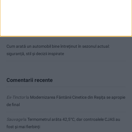
ANUNŢ OPRIRE APĂ ÎN BOCȘA
Înainte au fost 44 și-acum au rămas… 50!
Seceta hidrologică se agravează în Banat
Cum arată un automobil bine întreținut în sezonul actual:
siguranță, stil și decizii inspirate
Comentarii recente
Ex-Tinctor
la
Modernizarea Fântânii Cinetice din Reșița se apropie
de final
Sauvage
la
Termometrul arăta 42,5°C, dar controalele CJAS au
fost și mai fierbinți