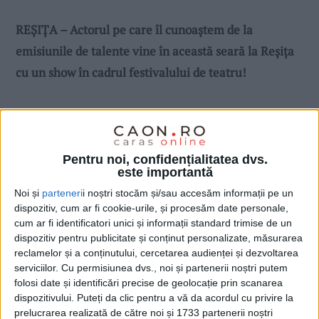
REȘIȚA – Actorul pe care îl cunoaștem de la
emisiunile de talente vine în această seară la Reșița
cu un show în cadrul festivalului de teatru!
Pentru noi, confidențialitatea dvs.
este importantă
Noi și
parteneri
i noștri stocăm și/sau accesăm informații pe un
dispozitiv, cum ar fi cookie-urile, și procesăm date personale,
cum ar fi identificatori unici și informații standard trimise de un
dispozitiv pentru publicitate și conținut personalizate, măsurarea
reclamelor și a conținutului, cercetarea audienței și dezvoltarea
serviciilor.
Cu permisiunea dvs., noi și partenerii noștri putem
folosi date și identificări precise de geolocație prin scanarea
dispozitivului. Puteți da clic pentru a vă da acordul cu privire la
prelucrarea realizată de către noi și 1733 partenerii noștri