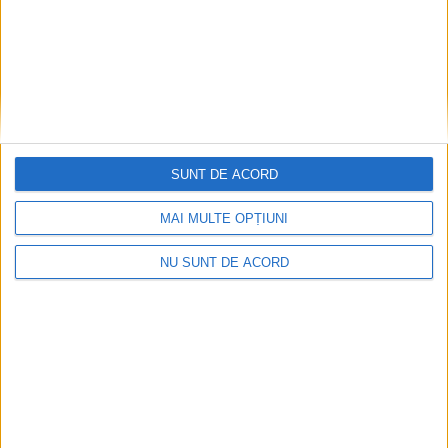
SUNT DE ACORD
MAI MULTE OPȚIUNI
Înainte au fost 44 și-acum au rămas… 50!
2026-08-07
NU SUNT DE ACORD
Arhive
A