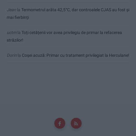
Jean
la
Termometrul arăta 42,5°C, dar controalele CJAS au fost și
mai fierbinți
uctm
la
Toți cetățenii vor avea privilegiu de primar la refacerea
străzilor!
Dorin
la
Coșei acuză: Primar cu tratament privilegiat la Herculane!