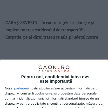
CARAȘ-SEVERIN – În cadrul rețelei se dorește și
implementarea coridorului de transport Via
Carpatia, pe al cărui traseu se află și județul nostru!
Pentru noi, confidențialitatea dvs.
este importantă
Noi și
parteneri
i noștri stocăm și/sau accesăm informații pe un
dispozitiv, cum ar fi cookie-urile, și procesăm date personale,
cum ar fi identificatori unici și informații standard trimise de un
dispozitiv pentru publicitate și conținut personalizate, măsurarea