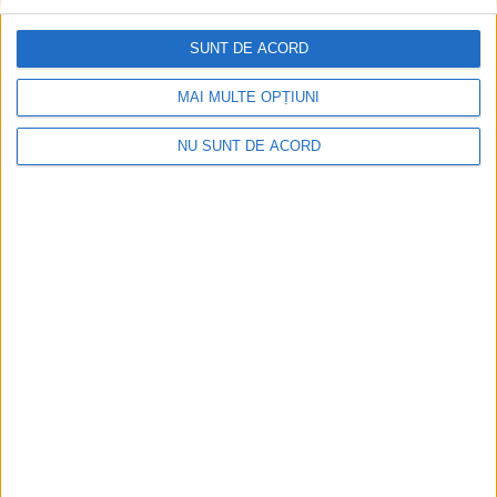
2026-08-08
SUNT DE ACORD
MAI MULTE OPȚIUNI
NU SUNT DE ACORD
CSM Reșița a rezolvat meciul în două minute și a
plecat cu toate punctele de la Satu Mare
2026-08-08