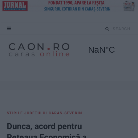
S
e
a
r
c
h
f
ŞTIRILE JUDEŢULUI CARAŞ-SEVERIN
o
Dunca, acord pentru
r
Rețeaua Economică a