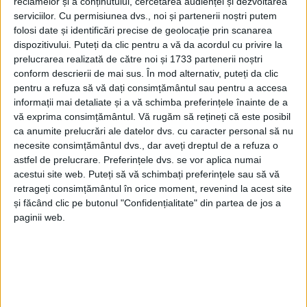
reclamelor și a conținutului, cercetarea audienței și dezvoltarea
serviciilor.
Cu permisiunea dvs., noi și partenerii noștri putem
folosi date și identificări precise de geolocație prin scanarea
dispozitivului. Puteți da clic pentru a vă da acordul cu privire la
prelucrarea realizată de către noi și 1733 partenerii noștri
conform descrierii de mai sus. În mod alternativ, puteți da clic
pentru a refuza să vă dați consimțământul sau pentru a accesa
informații mai detaliate și a vă schimba preferințele înainte de a
vă exprima consimțământul.
Vă rugăm să rețineți că este posibil
ca anumite prelucrări ale datelor dvs. cu caracter personal să nu
necesite consimțământul dvs., dar aveți dreptul de a refuza o
astfel de prelucrare. Preferințele dvs. se vor aplica numai
Președintele
Consiliului Județean Caraș-Severin,
acestui site web. Puteți să vă schimbați preferințele sau să vă
Romeo Dunca,
a semnat ieri, în cadrul celei de-a doua
retrageți consimțământul în orice moment, revenind la acest site
și făcând clic pe butonul "Confidențialitate" din partea de jos a
ediții a Forumului Regiunilor I3M, derulată online
paginii web.
sub patronajul președintelui Poloniei, o declarație
pentru crearea Rețelei Economice a Regiunilor celor
Trei Mări. Semnatarii, din diferite regiuni europene,
și-au asumat că vor acționa pentru crearea unui