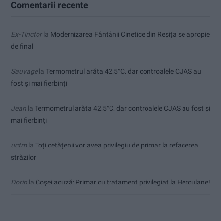
Comentarii recente
Ex-Tinctor
la
Modernizarea Fântânii Cinetice din Reșița se apropie
de final
Sauvage
la
Termometrul arăta 42,5°C, dar controalele CJAS au
fost și mai fierbinți
Jean
la
Termometrul arăta 42,5°C, dar controalele CJAS au fost și
mai fierbinți
uctm
la
Toți cetățenii vor avea privilegiu de primar la refacerea
străzilor!
Dorin
la
Coșei acuză: Primar cu tratament privilegiat la Herculane!