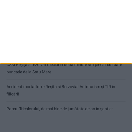
Articole recente
Egal pentru Narcisa Zervești în primul amical al verii
Dorinel Munteanu: Am câștigat prin muncă și implicare totală!
CSM Reșița a rezolvat meciul în două minute și a plecat cu toate
punctele de la Satu Mare
Accident mortal între Reșița și Berzovia! Autoturism și TIR în
flăcări!
Parcul Tricolorului, de mai bine de jumătate de an în șantier