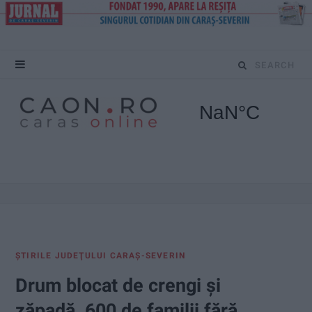
S
e
a
r
c
h
f
ŞTIRILE JUDEŢULUI CARAŞ-SEVERIN
o
Drum blocat de crengi și
r
zăpadă, 600 de familii fără