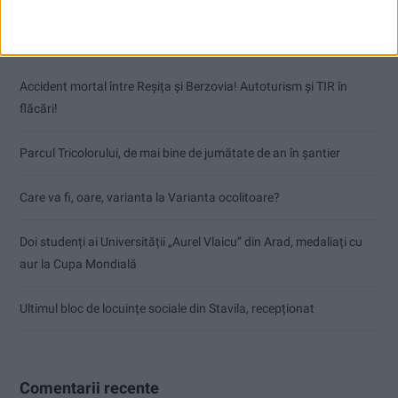
Articole recente
Accident mortal între Reșița și Berzovia! Autoturism și TIR în
flăcări!
Parcul Tricolorului, de mai bine de jumătate de an în șantier
Care va fi, oare, varianta la Varianta ocolitoare?
Doi studenți ai Universității „Aurel Vlaicu” din Arad, medaliați cu
aur la Cupa Mondială
Ultimul bloc de locuințe sociale din Stavila, recepționat
Comentarii recente