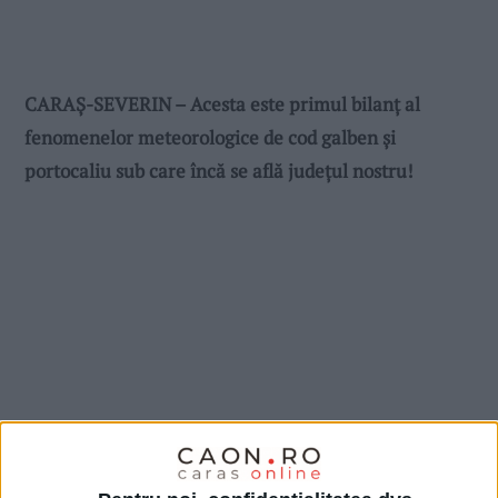
CARAȘ-SEVERIN – Acesta este primul bilanț al
fenomenelor meteorologice de cod galben și
portocaliu sub care încă se află județul nostru!