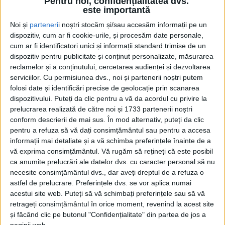
Pentru noi, confidențialitatea dvs.
este importantă
Noi și
parteneri
i noștri stocăm și/sau accesăm informații pe un
dispozitiv, cum ar fi cookie-urile, și procesăm date personale,
cum ar fi identificatori unici și informații standard trimise de un
dispozitiv pentru publicitate și conținut personalizate, măsurarea
reclamelor și a conținutului, cercetarea audienței și dezvoltarea
serviciilor.
Cu permisiunea dvs., noi și partenerii noștri putem
folosi date și identificări precise de geolocație prin scanarea
dispozitivului. Puteți da clic pentru a vă da acordul cu privire la
prelucrarea realizată de către noi și 1733 partenerii noștri
conform descrierii de mai sus. În mod alternativ, puteți da clic
Județul nostru este din nou sub două
avertizări
pentru a refuza să vă dați consimțământul sau pentru a accesa
meteorologice de fenomene periculoase
, una de
cod
informații mai detaliate și a vă schimba preferințele înainte de a
vă exprima consimțământul.
Vă rugăm să rețineți că este posibil
galben
, cealaltă de
cod portocaliu
, deocamdată până
ca anumite prelucrări ale datelor dvs. cu caracter personal să nu
duminică la ora 20. Până atunci trebuie să ne
necesite consimțământul dvs., dar aveți dreptul de a refuza o
așteptăm la o răcire a vremii, care pe alocuri ar
astfel de prelucrare. Preferințele dvs. se vor aplica numai
acestui site web. Puteți să vă schimbați preferințele sau să vă
putea deveni chiar geroasă, la
viscol
și
vânt puternic
retrageți consimțământul în orice moment, revenind la acest site
care, la rafală, ar putea atinge 50 până la 70 sau
și făcând clic pe butonul "Confidențialitate" din partea de jos a