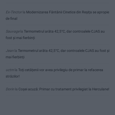
Ex-Tinctor
la
Modernizarea Fântânii Cinetice din Reșița se apropie
de final
Sauvage
la
Termometrul arăta 42,5°C, dar controalele CJAS au
fost și mai fierbinți
Jean
la
Termometrul arăta 42,5°C, dar controalele CJAS au fost și
mai fierbinți
uctm
la
Toți cetățenii vor avea privilegiu de primar la refacerea
străzilor!
Dorin
la
Coșei acuză: Primar cu tratament privilegiat la Herculane!