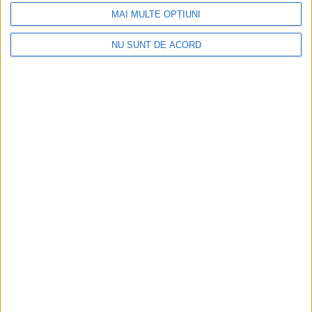
MAI MULTE OPȚIUNI
NU SUNT DE ACORD
Impact frontal mortal pe DN 6, la Armeniș
2026-08-09