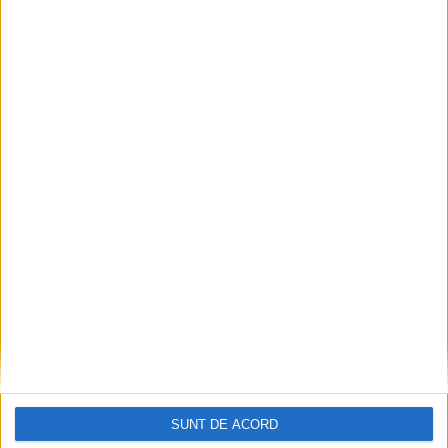
Articole recomandate
Nimeni nu ne poate izgoni din propriile amintiri!
SUNT DE ACORD
2026-08-09