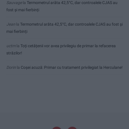
Sauvage
la
Termometrul arăta 42,5°C, dar controalele CJAS au
fost și mai fierbinți
Jean
la
Termometrul arăta 42,5°C, dar controalele CJAS au fost și
mai fierbinți
uctm
la
Toți cetățenii vor avea privilegiu de primar la refacerea
străzilor!
Dorin
la
Coșei acuză: Primar cu tratament privilegiat la Herculane!