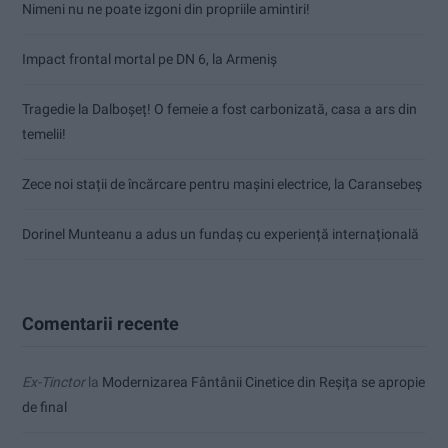
Nimeni nu ne poate izgoni din propriile amintiri!
Impact frontal mortal pe DN 6, la Armeniș
Tragedie la Dalboşeț! O femeie a fost carbonizată, casa a ars din
temelii!
Zece noi stații de încărcare pentru mașini electrice, la Caransebeș
Dorinel Munteanu a adus un fundaș cu experiență internațională
Comentarii recente
Ex-Tinctor
la
Modernizarea Fântânii Cinetice din Reșița se apropie
de final