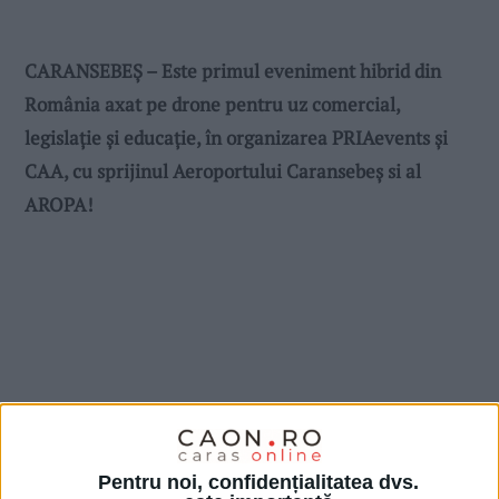
CARANSEBEŞ – Este primul eveniment hibrid din
România axat pe drone pentru uz comercial,
legislație și educație, în organizarea PRIAevents și
CAA, cu sprijinul Aeroportului Caransebeș si al
AROPA!
Pentru noi, confidențialitatea dvs.