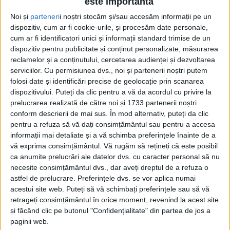
este importantă
Noi și
parteneri
i noștri stocăm și/sau accesăm informații pe un
dispozitiv, cum ar fi cookie-urile, și procesăm date personale,
cum ar fi identificatori unici și informații standard trimise de un
dispozitiv pentru publicitate și conținut personalizate, măsurarea
reclamelor și a conținutului, cercetarea audienței și dezvoltarea
serviciilor.
Cu permisiunea dvs., noi și partenerii noștri putem
folosi date și identificări precise de geolocație prin scanarea
dispozitivului. Puteți da clic pentru a vă da acordul cu privire la
prelucrarea realizată de către noi și 1733 partenerii noștri
conform descrierii de mai sus. În mod alternativ, puteți da clic
pentru a refuza să vă dați consimțământul sau pentru a accesa
informații mai detaliate și a vă schimba preferințele înainte de a
Acesta va avea loc vineri, 18 septembrie 2020,
vă exprima consimțământul.
Vă rugăm să rețineți că este posibil
începând cu ora 10.30, fiind compus din două părți:
ca anumite prelucrări ale datelor dvs. cu caracter personal să nu
necesite consimțământul dvs., dar aveți dreptul de a refuza o
conferinţa va fi transmisă online de la
Aeroportul
astfel de prelucrare. Preferințele dvs. se vor aplica numai
Caransebeș
, acolo unde are loc și expoziția, de
acestui site web. Puteți să vă schimbați preferințele sau să vă
retrageți consimțământul în orice moment, revenind la acest site
asemenea difuzată online pe pagina de Facebook
și făcând clic pe butonul "Confidențialitate" din partea de jos a
PRIA events.
paginii web.