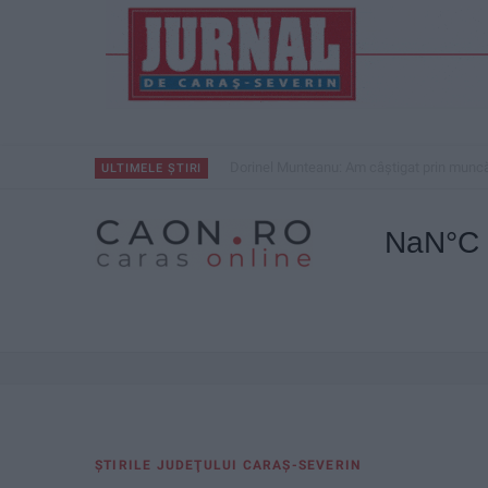
Dorinel Munteanu: Am câștigat prin muncă 
ULTIMELE ȘTIRI
ŞTIRILE JUDEŢULUI CARAŞ-SEVERIN