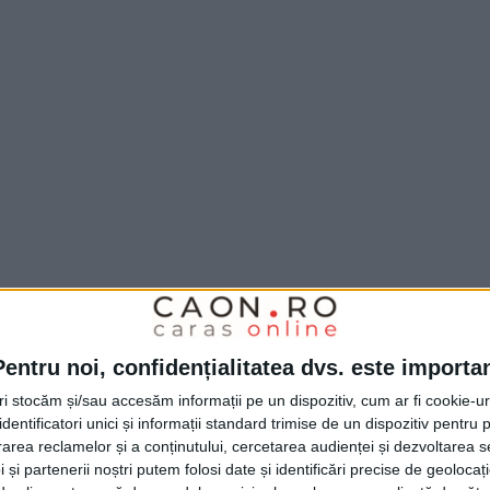
ost organizate în sistem integrat, împreună
Pentru noi, confidențialitatea dvs. este importa
nți și Hunedoara.
tri stocăm și/sau accesăm informații pe un dispozitiv, cum ar fi cookie-u
dentificatori unici și informații standard trimise de un dispozitiv pentru p
rea reclamelor și a conținutului, cercetarea audienței și dezvoltarea ser
tat regulile privind
depășirea,
10
 și partenerii noștri putem folosi date și identificări precise de geoloca