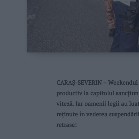
CARAŞ-SEVERIN – Weekendul car
productiv la capitolul sancţiuni
viteză. Iar oamenii legii au lua
reţinute în vederea suspendării,
retrase!