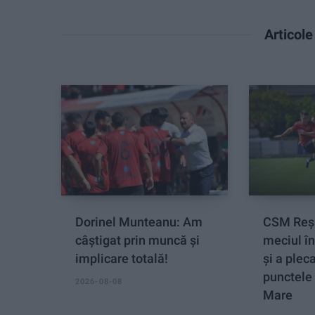
Articol
Dorinel Munteanu: Am
CSM Reși
câștigat prin muncă și
meciul î
implicare totală!
și a plec
punctele 
2026-08-08
Mare