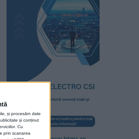
ntă
rile, și procesăm date
ublicitate și conținut
viciilor.
Cu
ție prin scanarea