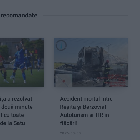
e recomandate
ța a rezolvat
Accident mortal între
n două minute
Reșița și Berzovia!
at cu toate
Autoturism și TIR în
de la Satu
flăcări!
2026-08-08