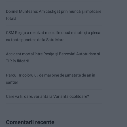
Dorinel Munteanu: Am câștigat prin muncă și implicare
totală!
CSM Reșița a rezolvat meciul în două minute și a plecat
cu toate punctele de la Satu Mare
Accident mortal între Reșița și Berzovia! Autoturism și
TIR în flăcări!
Parcul Tricolorului, de mai bine de jumătate de an în
șantier
Care va fi, oare, varianta la Varianta ocolitoare?
Comentarii recente