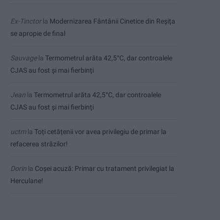
Ex-Tinctor
la
Modernizarea Fântânii Cinetice din Reșița
se apropie de final
Sauvage
la
Termometrul arăta 42,5°C, dar controalele
CJAS au fost și mai fierbinți
Jean
la
Termometrul arăta 42,5°C, dar controalele
CJAS au fost și mai fierbinți
uctm
la
Toți cetățenii vor avea privilegiu de primar la
refacerea străzilor!
Dorin
la
Coșei acuză: Primar cu tratament privilegiat la
Herculane!