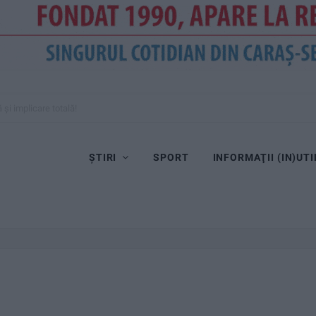
și implicare totală!
ȘTIRI
SPORT
INFORMAŢII (IN)UTI