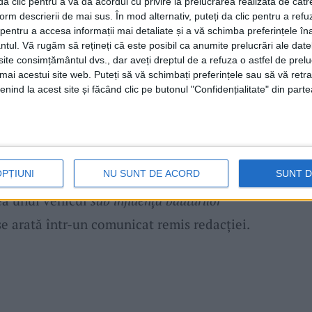
i da clic pentru a vă da acordul cu privire la prelucrarea realizată de cătr
us autovehicule aflându-se
sub influența
form descrierii de mai sus. În mod alternativ, puteți da clic pentru a refu
entru a accesa informații mai detaliate și a vă schimba preferințele în
centrație în aerul expirat de până la 0.40
ntul.
Vă rugăm să rețineți că este posibil ca anumite prelucrări ale date
u depășit cu mai mult de 50 km/h limita de
te consimțământul dvs., dar aveți dreptul de a refuza o astfel de prelu
umai acestui site web. Puteți să vă schimbați preferințele sau să vă ret
e tronsoane de drum, au fost sancționați
nind la acest site și făcând clic pe butonul "Confidențialitate" din parte
cu suspendarea dreptului de a conduce
ice. Alți 74 de conducători auto și pasageri
ional pentru
nepurtarea centurii de siguranță
.
OPȚIUNI
NU SUNT DE ACORD
SUNT 
au constatat 9 infracțiuni la regimul rutier,
ea unui vehicul
sub influența băuturilor
 se arată într-un comunicat remis redacţiei.