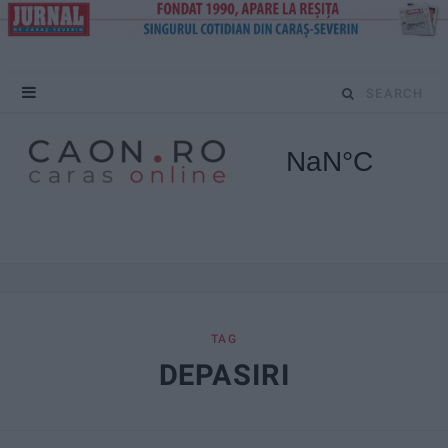
S
e
a
r
c
h
f
TAG
DEPASIRI
o
r