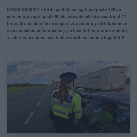
CARAȘ-SEVERIN – 35 de polițiști au legitimat peste 180 de
persoane, au oprit peste 90 de autovehicule și au controlat 11
firme. Și asta doar într-o singură zi: sâmbătă, pe DN 6, când pe
raza municipiului Caransebeș și a localităților rurale arondate,
s-a derulat o acțiune cu efective mărite în numele legalității!