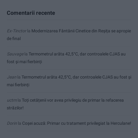
Comentarii recente
Ex-Tinctor
la
Modernizarea Fântânii Cinetice din Reșița se apropie
de final
Sauvage
la
Termometrul arăta 42,5°C, dar controalele CJAS au
fost și mai fierbinți
Jean
la
Termometrul arăta 42,5°C, dar controalele CJAS au fost și
mai fierbinți
uctm
la
Toți cetățenii vor avea privilegiu de primar la refacerea
străzilor!
Dorin
la
Coșei acuză: Primar cu tratament privilegiat la Herculane!