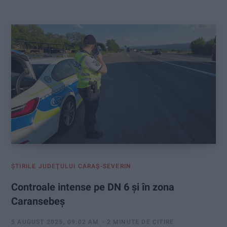
:
ŞTIRILE JUDEŢULUI CARAŞ-SEVERIN
Controale intense pe DN 6 și în zona
Caransebeș
5 AUGUST 2025, 09:02 AM
2 MINUTE DE CITIRE