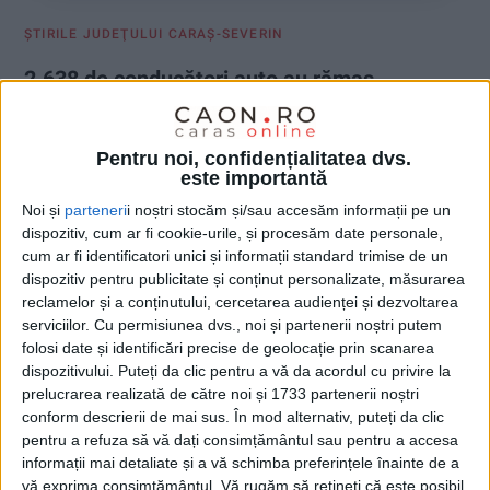
ŞTIRILE JUDEŢULUI CARAŞ-SEVERIN
2.638 de conducători auto au rămas
pietoni în 2024
23 FEBRUARIE 2025, 12:38 PM
2 MINUTE DE CITIRE
Pentru noi, confidențialitatea dvs.
este importantă
CARAȘ-SEVERIN – Cei mai mulți dintre ei au rămas fără permis
Noi și
parteneri
i noștri stocăm și/sau accesăm informații pe un
pentru viteză excesivă. Urmează, la mare diferență, consumul
dispozitiv, cum ar fi cookie-urile, și procesăm date personale,
de alcool și neacordarea priorității vehiculelor și pietonilor!
cum ar fi identificatori unici și informații standard trimise de un
dispozitiv pentru publicitate și conținut personalizate, măsurarea
reclamelor și a conținutului, cercetarea audienței și dezvoltarea
serviciilor.
Cu permisiunea dvs., noi și partenerii noștri putem
folosi date și identificări precise de geolocație prin scanarea
dispozitivului. Puteți da clic pentru a vă da acordul cu privire la
prelucrarea realizată de către noi și 1733 partenerii noștri
conform descrierii de mai sus. În mod alternativ, puteți da clic
pentru a refuza să vă dați consimțământul sau pentru a accesa
informații mai detaliate și a vă schimba preferințele înainte de a
vă exprima consimțământul.
Vă rugăm să rețineți că este posibil