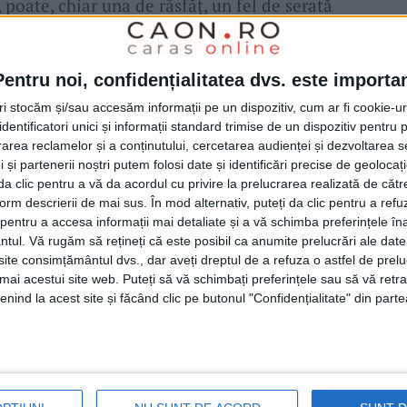
, poate, chiar una de răsfăț, un fel de serată
tariști, cu un dialog moderat de
Sever
 Cătălin Lazurca
(foto, st.).
Pentru noi, confidențialitatea dvs. este importa
tri stocăm și/sau accesăm informații pe un dispozitiv, cum ar fi cookie-u
va desfășura în continuarea celei din 23
dentificatori unici și informații standard trimise de un dispozitiv pentru p
rea reclamelor și a conținutului, cercetarea audienței și dezvoltarea ser
ța, primul oraș din România afiliat la The
 și partenerii noștri putem folosi date și identificări precise de geoloca
ing Cities
“. „În această idee, tematica este
i da clic pentru a vă da acordul cu privire la prelucrarea realizată de cătr
form descrierii de mai sus. În mod alternativ, puteți da clic pentru a refu
e de datoria administrației noastre locale să
entru a accesa informații mai detaliate și a vă schimba preferințele în
ntul.
Vă rugăm să rețineți că este posibil ca anumite prelucrări ale date
 învăța, de a ne educa, pentru a fi mai buni.
te consimțământul dvs., dar aveți dreptul de a refuza o astfel de prelu
că un rol foarte important și de aceea
umai acestui site web. Puteți să vă schimbați preferințele sau să vă ret
nind la acest site și făcând clic pe butonul "Confidențialitate" din parte
tămâna viitoare vom avea la
Reșița
unul
uri de intelectuali din România, cei grupați
dăugat
consilierul cultural al Primăriei, Dorinel