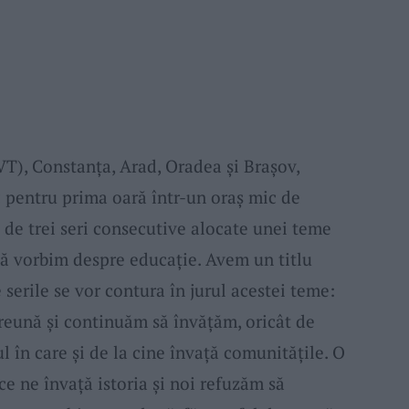
T), Constanța, Arad, Oradea și Brașov,
pentru prima oară într-un oraș mic de
 de trei seri consecutive alocate unei teme
ă vorbim despre educație. Avem un titlu
e serile se vor contura în jurul acestei teme:
preună și continuăm să învățăm, oricât de
lul în care și de la cine învață comunitățile. O
ce ne învață istoria și noi refuzăm să