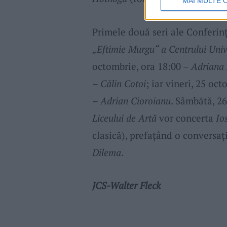
MAI MULTE 
Primele două seri ale Conferin
„Eftimie Murgu“ a Centrului Uni
octombrie, ora 18:00 –
Adriana 
–
Călin Cotoi
; iar vineri, 25 oc
–
Adrian Cioroianu
. Sâmbătă, 26
Liceului de Artă
vor concerta
Io
clasică), prefațând o conversaț
Dilema
.
JCS-Walter Fleck