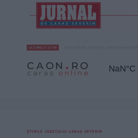
Autoutilitară, microbuz, proiectoare și lum
ULTIMELE ȘTIRI
ŞTIRILE JUDEŢULUI CARAŞ-SEVERIN