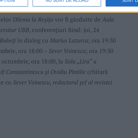
OPȚIUNI
NU SUNT DE ACORD
SUNT 
țelor
Dilema la Reșița
vor fi găzduite de
Aula
versitar UBB
, conferențiari fiind: joi, 24
Babeți
în dialog cu
Marius Lazurca
; ora 19:30
tombrie, ora 18:00 –
Sever Voinescu
; ora 19:30
 octombrie, ora 18:00, la
Sala „Lira“ a
sif Constantinescu și Ovidiu Pintilie
(chitară
ie cu
Sever Voinescu
,
redactorul șef al revistei