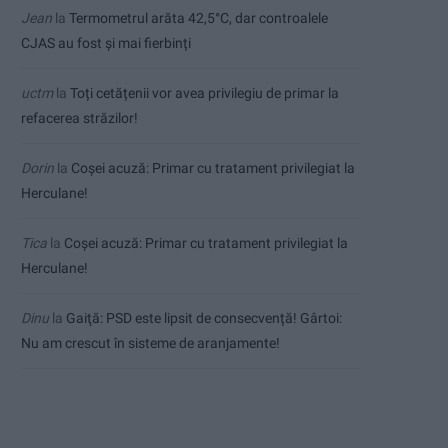
Jean
la
Termometrul arăta 42,5°C, dar controalele
CJAS au fost și mai fierbinți
uctm
la
Toți cetățenii vor avea privilegiu de primar la
refacerea străzilor!
Dorin
la
Coșei acuză: Primar cu tratament privilegiat la
Herculane!
Tica
la
Coșei acuză: Primar cu tratament privilegiat la
Herculane!
Dinu
la
Gaiţă: PSD este lipsit de consecvență! Gârtoi:
Nu am crescut în sisteme de aranjamente!