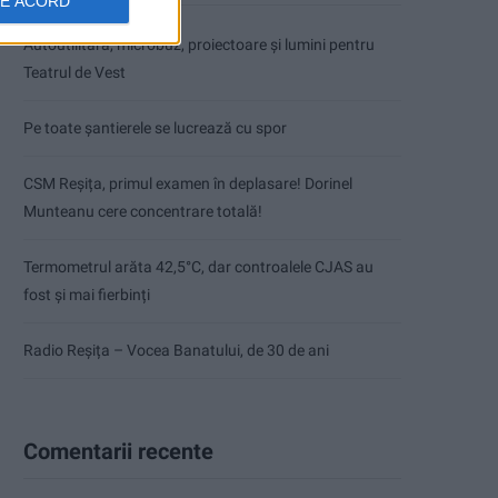
DE ACORD
Autoutilitară, microbuz, proiectoare și lumini pentru
Teatrul de Vest
Pe toate șantierele se lucrează cu spor
CSM Reșița, primul examen în deplasare! Dorinel
Munteanu cere concentrare totală!
Termometrul arăta 42,5°C, dar controalele CJAS au
fost și mai fierbinți
Radio Reșița – Vocea Banatului, de 30 de ani
Comentarii recente