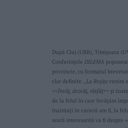
După Cluj (UBB), Timișoara (UV
Conferințele
DILEMA
poposesc 
provincie, cu formatul brevetat
clar definite. „La
Reșița
venim s
<<
Învăț, dezvăț, răsfăț
>> și toat
de la felul în care învățăm îm
înaintați în carieră am fi, la fe
seară interesantă va fi despre «