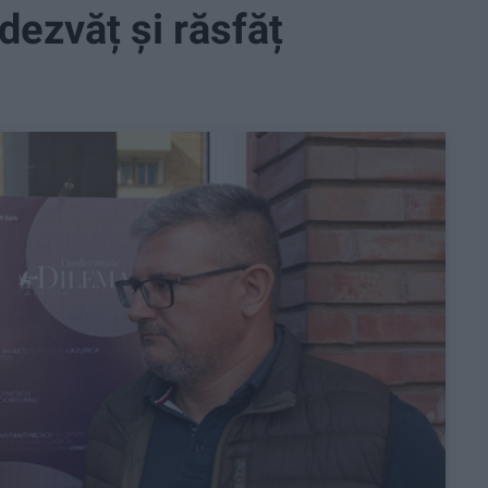
dezvăț și răsfăț