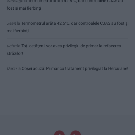
Sauvage
la
Termometrul arăta 42,5°C, dar controalele CJAS au
fost și mai fierbinți
Jean
la
Termometrul arăta 42,5°C, dar controalele CJAS au fost și
mai fierbinți
uctm
la
Toți cetățenii vor avea privilegiu de primar la refacerea
străzilor!
Dorin
la
Coșei acuză: Primar cu tratament privilegiat la Herculane!