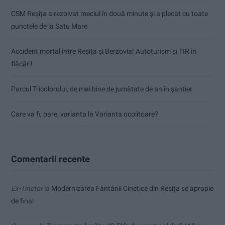
CSM Reșița a rezolvat meciul în două minute și a plecat cu toate
punctele de la Satu Mare
Accident mortal între Reșița și Berzovia! Autoturism și TIR în
flăcări!
Parcul Tricolorului, de mai bine de jumătate de an în șantier
Care va fi, oare, varianta la Varianta ocolitoare?
Comentarii recente
Ex-Tinctor
la
Modernizarea Fântânii Cinetice din Reșița se apropie
de final