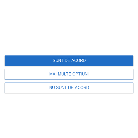
SUNT DE ACORD
MAI MULTE OPȚIUNI
NU SUNT DE ACORD
Dorinel Munteanu: Am câștigat prin muncă și
implicare totală!
2026-08-08