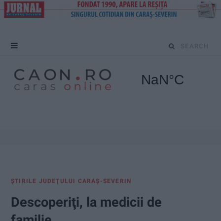
S
e
a
r
c
h
f
ŞTIRILE JUDEŢULUI CARAŞ-SEVERIN
o
Descoperiţi, la medicii de
r
familie