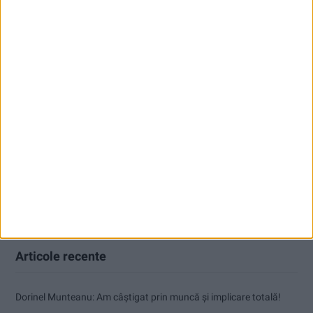
Articole recente
Dorinel Munteanu: Am câștigat prin muncă și implicare totală!