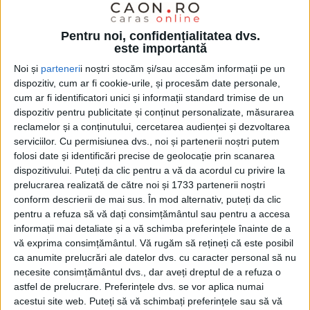
Pentru noi, confidențialitatea dvs.
este importantă
Noi și
parteneri
i noștri stocăm și/sau accesăm informații pe un
dispozitiv, cum ar fi cookie-urile, și procesăm date personale,
cum ar fi identificatori unici și informații standard trimise de un
dispozitiv pentru publicitate și conținut personalizate, măsurarea
reclamelor și a conținutului, cercetarea audienței și dezvoltarea
serviciilor.
Cu permisiunea dvs., noi și partenerii noștri putem
Subiectul „asistenţă medicală primară“ a fost abordat
folosi date și identificări precise de geolocație prin scanarea
în această săptămână, cu prilejul prezentării
dispozitivului. Puteți da clic pentru a vă da acordul cu privire la
prelucrarea realizată de către noi și 1733 partenerii noștri
rapoartelor de activitate pe 2023, atât de Casa
conform descrierii de mai sus. În mod alternativ, puteți da clic
Judeţeană de Asigurări de Sănătate (CJAS), cât şi de
pentru a refuza să vă dați consimțământul sau pentru a accesa
Direcţia de Sănătate Publică (DSP). Sintetic vorbind,
informații mai detaliate și a vă schimba preferințele înainte de a
vă exprima consimțământul.
Vă rugăm să rețineți că este posibil
procentul de acoperire cu
medici de familie
a fost de
ca anumite prelucrări ale datelor dvs. cu caracter personal să nu
53%, din cele 77 de localităţi ale judeţului, 36 fiind
necesite consimțământul dvs., dar aveți dreptul de a refuza o
astfel de prelucrare. Preferințele dvs. se vor aplica numai
neacoperite sub aspectul asigurării asistenţei
acestui site web. Puteți să vă schimbați preferințele sau să vă