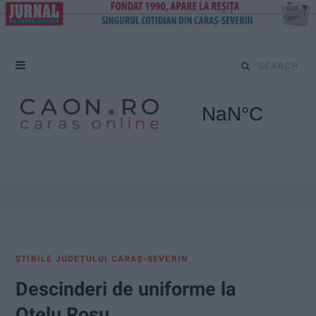
S
e
a
r
c
h
f
ŞTIRILE JUDEŢULUI CARAŞ-SEVERIN
o
Descinderi de uniforme la
r
Oțelu Roșu