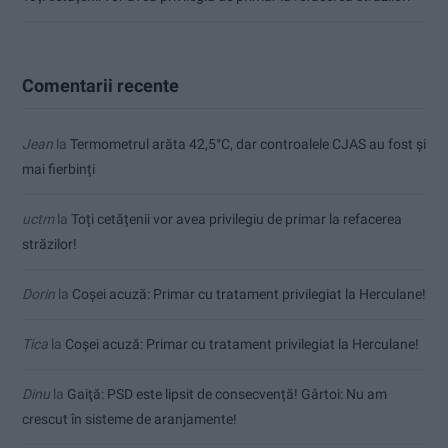
Comentarii recente
Jean
la
Termometrul arăta 42,5°C, dar controalele CJAS au fost și
mai fierbinți
uctm
la
Toți cetățenii vor avea privilegiu de primar la refacerea
străzilor!
Dorin
la
Coșei acuză: Primar cu tratament privilegiat la Herculane!
Tica
la
Coșei acuză: Primar cu tratament privilegiat la Herculane!
Dinu
la
Gaiţă: PSD este lipsit de consecvență! Gârtoi: Nu am
crescut în sisteme de aranjamente!