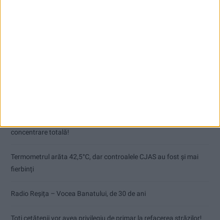
Articole recente
Pe toate șantierele se lucrează cu spor
CSM Reșița, primul examen în deplasare! Dorinel Munteanu cere
concentrare totală!
Termometrul arăta 42,5°C, dar controalele CJAS au fost și mai
fierbinți
Radio Reșița – Vocea Banatului, de 30 de ani
Toți cetățenii vor avea privilegiu de primar la refacerea străzilor!