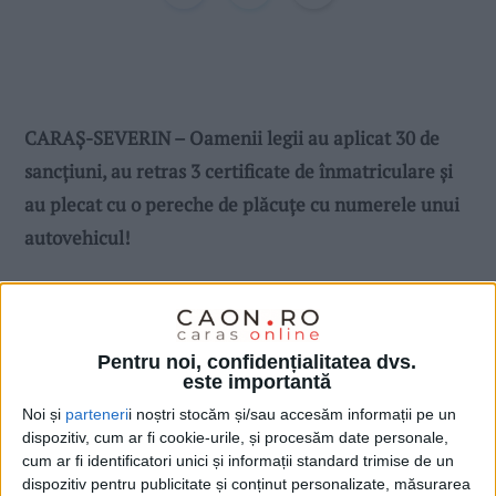
CARAȘ-SEVERIN – Oamenii legii au aplicat 30 de
sancțiuni, au retras 3 certificate de înmatriculare și
au plecat cu o pereche de plăcuțe cu numerele unui
autovehicul!
Pentru noi, confidențialitatea dvs.
este importantă
Noi și
parteneri
i noștri stocăm și/sau accesăm informații pe un
dispozitiv, cum ar fi cookie-urile, și procesăm date personale,
cum ar fi identificatori unici și informații standard trimise de un
dispozitiv pentru publicitate și conținut personalizate, măsurarea