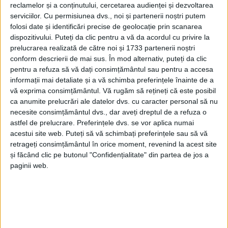
reclamelor și a conținutului, cercetarea audienței și dezvoltarea
serviciilor.
Cu permisiunea dvs., noi și partenerii noștri putem
folosi date și identificări precise de geolocație prin scanarea
dispozitivului. Puteți da clic pentru a vă da acordul cu privire la
prelucrarea realizată de către noi și 1733 partenerii noștri
conform descrierii de mai sus. În mod alternativ, puteți da clic
pentru a refuza să vă dați consimțământul sau pentru a accesa
informații mai detaliate și a vă schimba preferințele înainte de a
vă exprima consimțământul.
Vă rugăm să rețineți că este posibil
ca anumite prelucrări ale datelor dvs. cu caracter personal să nu
necesite consimțământul dvs., dar aveți dreptul de a refuza o
astfel de prelucrare. Preferințele dvs. se vor aplica numai
acestui site web. Puteți să vă schimbați preferințele sau să vă
retrageți consimțământul în orice moment, revenind la acest site
Sâmbătă seara, în doar 4 ore, la
Oțelu Roșu
au fost
și făcând clic pe butonul "Confidențialitate" din partea de jos a
legitimate 80 de persoane și au fost controlate
paginii web.
aproape 60 de
autoturisme.
Au fost aplicate 30 de
sancțiuni contravenționale, pentru încălcări ale
legislației privind circulația pe drumurile publice,
pentru încălcări ale normelor de conviețuire socială