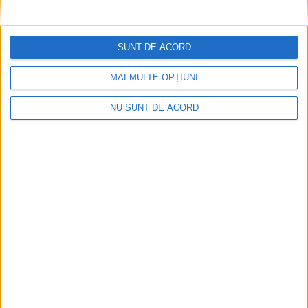
CSM Reșița, primul examen în deplasare! Dorinel
Munteanu cere concentrare totală!
SUNT DE ACORD
2026-08-06
MAI MULTE OPȚIUNI
NU SUNT DE ACORD
Termometrul arăta 42,5°C, dar controalele CJAS