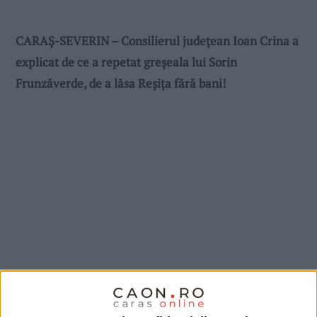
CARAȘ-SEVERIN – Consilierul județean Ioan Crina a
explicat de ce a repetat greșeala lui Sorin
Frunzăverde, de a lăsa Reșița fără bani!