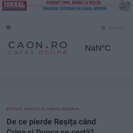
S
e
a
r
c
h
f
ŞTIRILE JUDEŢULUI CARAŞ-SEVERIN
o
De ce pierde Reșița când
r
Crina și Dunca se certă?