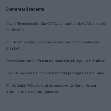
Comentarii recente
Jean
la
Termometrul arăta 42,5°C, dar controalele CJAS au fost și
mai fierbinți
uctm
la
Toți cetățenii vor avea privilegiu de primar la refacerea
străzilor!
Dorin
la
Coșei acuză: Primar cu tratament privilegiat la Herculane!
Tica
la
Coșei acuză: Primar cu tratament privilegiat la Herculane!
Dinu
la
Gaiţă: PSD este lipsit de consecvență! Gârtoi: Nu am
crescut în sisteme de aranjamente!