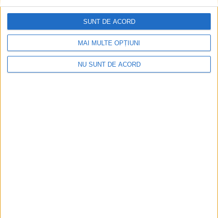
SUNT DE ACORD
Pe toate șantierele se lucrează cu spor
2026-08-06
MAI MULTE OPȚIUNI
NU SUNT DE ACORD
CSM Reșița, primul examen în deplasare! Dorinel