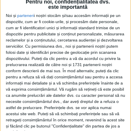
Pentru noi, confidențialitatea dvs.
este importantă
Noi și
parteneri
i noștri stocăm și/sau accesăm informații pe un
dispozitiv, cum ar fi cookie-urile, și procesăm date personale,
cum ar fi identificatori unici și informații standard trimise de un
dispozitiv pentru publicitate și conținut personalizate, măsurarea
reclamelor și a conținutului, cercetarea audienței și dezvoltarea
serviciilor.
Cu permisiunea dvs., noi și partenerii noștri putem
folosi date și identificări precise de geolocație prin scanarea
dispozitivului. Puteți da clic pentru a vă da acordul cu privire la
Neînțelegerile dintre palatul județean și cel
prelucrarea realizată de către noi și 1731 partenerii noștri
municipal deveniseră proverbiale pe vremea
conform descrierii de mai sus. În mod alternativ, puteți da clic
pentru a refuza să vă dați consimțământul sau pentru a accesa
defuncților
Sorin Frunzăverde (președinte)
și
Mihai
informații mai detaliate și a vă schimba preferințele înainte de a
Stepanescu (primar)
, iar
Reșița
a pierdut de multe ori
vă exprima consimțământul.
Vă rugăm să rețineți că este posibil
ca anumite prelucrări ale datelor dvs. cu caracter personal să nu
din cauza asta finanțări importante la împărțeala de
necesite consimțământul dvs., dar aveți dreptul de a refuza o
la județ. A și primit, însă, reședința județului fiind
astfel de prelucrare. Preferințele dvs. se vor aplica numai
scena celor mai importante investiții în apă în acele
acestui site web. Puteți să vă schimbați preferințele sau să vă
retrageți consimțământul în orice moment, revenind la acest site
vremuri, înregistrând recorduri la nivel național.
și făcând clic pe butonul "Confidențialitate" din partea de jos a