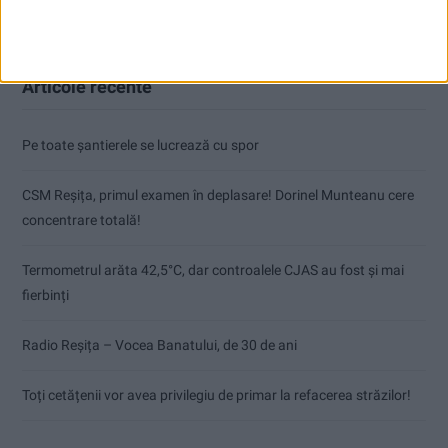
Articole recente
Pe toate șantierele se lucrează cu spor
CSM Reșița, primul examen în deplasare! Dorinel Munteanu cere
concentrare totală!
Termometrul arăta 42,5°C, dar controalele CJAS au fost și mai
fierbinți
Radio Reșița – Vocea Banatului, de 30 de ani
Toți cetățenii vor avea privilegiu de primar la refacerea străzilor!