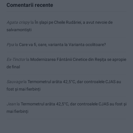
Comentarii recente
Agata crispy
la
În șlapi pe Cheile Rudăriei, a avut nevoie de
salvamontiști
Ppa
la
Care va fi, oare, varianta la Varianta ocolitoare?
Ex-Tinctor
la
Modernizarea Fântânii Cinetice din Reșița se apropie
de final
Sauvage
la
Termometrul arăta 42,5°C, dar controalele CJAS au
fost și mai fierbinți
Jean
la
Termometrul arăta 42,5°C, dar controalele CJAS au fost și
mai fierbinți