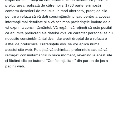
prelucrarea realizată de către noi și 1733 partenerii noștri
conform descrierii de mai sus. În mod alternativ, puteți da clic
pentru a refuza să vă dați consimțământul sau pentru a accesa
informații mai detaliate și a vă schimba preferințele înainte de a
vă exprima consimțământul.
Vă rugăm să rețineți că este posibil
ca anumite prelucrări ale datelor dvs. cu caracter personal să nu
necesite consimțământul dvs., dar aveți dreptul de a refuza o
astfel de prelucrare. Preferințele dvs. se vor aplica numai
acestui site web. Puteți să vă schimbați preferințele sau să vă
retrageți consimțământul în orice moment, revenind la acest site
și făcând clic pe butonul "Confidențialitate" din partea de jos a
paginii web.
„Weekend-ul trecut am participat la
Grand Prix
Budapest
, unde am reușit în prima zi să iau locul 5 la
Omnium, care este și probă olimpică și este formată
din patru probe, iar la final se face clasament
general. În a doua zi picioarele s-au încălzit puțin și
am reușit să iau locul 3 la Points Race și locul 2 la