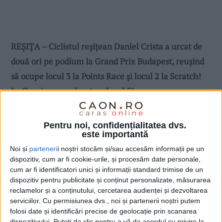
REȘIȚA – Ciclistul reșițean Daniel Crista a urcat de
două ori pe podium la Grand Prix Budapest, reușind
să ocupe locul 3 la Points Race și locul 2 la Scratch!
La Omnium s-a clasat pe locul 5!
Pentru noi, confidențialitatea dvs.
este importantă
Noi și
parteneri
i noștri stocăm și/sau accesăm informații pe un
dispozitiv, cum ar fi cookie-urile, și procesăm date personale,
cum ar fi identificatori unici și informații standard trimise de un
dispozitiv pentru publicitate și conținut personalizate, măsurarea
reclamelor și a conținutului, cercetarea audienței și dezvoltarea
serviciilor.
Cu permisiunea dvs., noi și partenerii noștri putem
folosi date și identificări precise de geolocație prin scanarea
dispozitivului. Puteți da clic pentru a vă da acordul cu privire la