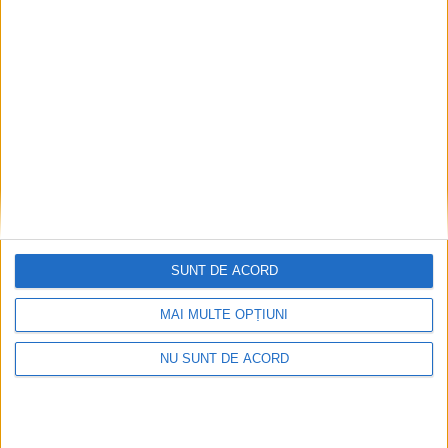
În șlapi pe Cheile Rudăriei, a avut nevoie de
salvamontiști
2026-08-10
SUNT DE ACORD
MAI MULTE OPȚIUNI
NU SUNT DE ACORD
COMUNICAT DE PRESĂ ÎNCEPERE PROIECT