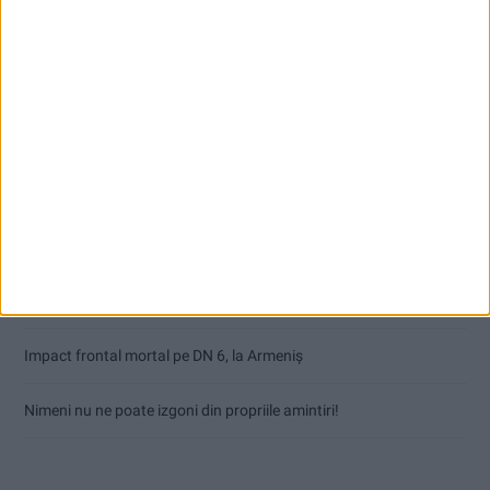
Articole recente
TUR lansează primul traseu metropolitan: spre Văliug și Crivaia
În șlapi pe Cheile Rudăriei, a avut nevoie de salvamontiști
COMUNICAT DE PRESĂ ÎNCEPERE PROIECT
Impact frontal mortal pe DN 6, la Armeniș
Nimeni nu ne poate izgoni din propriile amintiri!